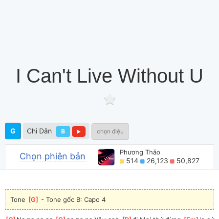
I Can't Live Without U
G
Chi Dân
B
chọn điệu
Phương Thảo
Chọn phiên bản
514
26,123
50,827
Tone 
[
G
]
 - Tone gốc B: Capo 4