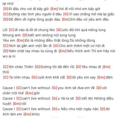
lại nhớ
[
D
]
Đi đâu cho vơi đi bây giờ 
[
Em
]
Vơi đi nỗi nhớ em bây giờ
[
C
]
Đường vào tình yêu người ở đâu 
[
G
]
Vì sao chẳng mở mà lại giấu
[
D
]
Để đêm về nghe lòng quặn đau 
[
Em
]
Em đâu có yêu anh đâu
Lối 
[
C
]
đi nào là lối đi chung Mơ 
[
G
]
ước đôi khi quá mông lung
Nhưng anh 
[
D
]
biết anh không nói lung tung
Yêu em 
[
Em
]
Đó là những điều thật lòng Dù không đúng
[
C
]
Xích lại gần anh một lần đi 
[
G
]
Cho anh thêm một cơ hội đi
[
D
]
Nắm chặt tay nhau ta cùng đi 
[
Em
]
Nếu thích anh Thì em hãy nói 
wo ai ni
[
C
]
Xin chào Thiên 
[
G
]
Đường tôi đã đến rồi 
[
D
]
Yêu nhau đi 
[
Em
]
thôi
[
C
]
Ta nhìn nhau 
[
G
]
cười Anh khẽ cất 
[
D
]
lời yêu em say 
[
Em
]
đắm
Cause I 
[
C
]
can't live without 
[
G
]
you Anh sẽ đưa em Về 
[
D
]
với 
chân trời thế 
[
Em
]
giới
Cause I 
[
C
]
can't live without 
[
G
]
u Và ta sẽ 
[
D
]
viết lên Những điều 
tuyệt 
[
Em
]
vời
Cause I 
[
C
]
can't live without 
[
G
]
u Nếu như một ngày nào 
[
D
]
đó 
Anh làm em 
[
Em
]
khóc