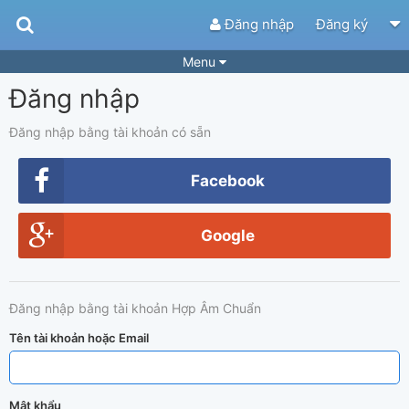
Đăng nhập
Đăng ký
Menu
Đăng nhập
Bài hát
Guitar Tabs
Playlist
Hợp âm
Đăng nhập bằng tài khoản có sẵn
Điệu bài hát
Thể loại
Facebook
Tìm theo hợp âm
Tải ứng dụng
Google
Yêu cầu hợp âm
Thành Viên
Khóa học
Quản lý
87
Đăng nhập bằng tài khoản Hợp Âm Chuẩn
Tắt quảng cáo
Tên tài khoản hoặc Email
Mật khẩu