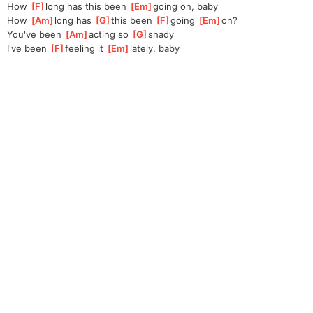
How 
[
F
]
long has this been 
[
Em
]
going on, baby
How 
[
Am
]
long has 
[
G
]
this been 
[
F
]
going 
[
Em
]
on?
You've been 
[
Am
]
acting so 
[
G
]
shady
I've been 
[
F
]
feeling it 
[
Em
]
lately, baby