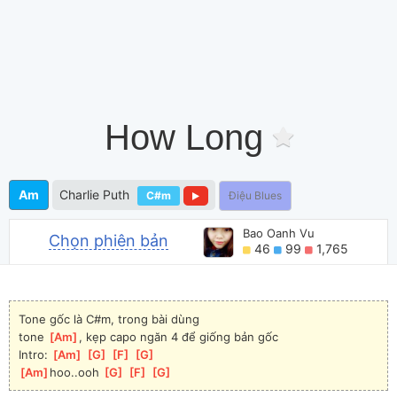
How Long
Am
Charlie Puth
C#m
Điệu Blues
Bao Oanh Vu
Chọn phiên bản
46
99
1,765
Tone gốc là C#m, trong bài dùng 
tone
[
Am
]
, kẹp capo ngăn 4 để giống bản gốc
Intro: 
[
Am
]
[
G
]
[
F
]
[
G
]
[
Am
]
hoo..ooh 
[
G
]
[
F
]
[
G
]