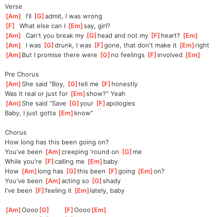
Verse
[
Am
]
  I'll 
[
G
]
admit, I was wrong
[
F
]
  What else can I 
[
Em
]
say, girl?
[
Am
]
  Can't you break my 
[
G
]
head and not my 
[
F
]
heart? 
[
Em
]
[
Am
]
  I was 
[
G
]
drunk, I was 
[
F
]
gone, that don't make it 
[
Em
]
right
[
Am
]
But I promise there were 
[
G
]
no feelings 
[
F
]
involved 
[
Em
]
Pre Chorus
[
Am
]
She said "Boy, 
[
G
]
tell me 
[
F
]
honestly
Was it real or just for 
[
Em
]
show?" Yeah
[
Am
]
She said "Save 
[
G
]
your 
[
F
]
apologies
Baby, I just gotta 
[
Em
]
know"
Chorus
How long has this been going on?
You've been 
[
Am
]
creeping 'round on 
[
G
]
me
While you're 
[
F
]
calling me 
[
Em
]
baby
How 
[
Am
]
long has 
[
G
]
this been 
[
F
]
going 
[
Em
]
on?
You've been 
[
Am
]
acting so 
[
G
]
shady
I've been 
[
F
]
feeling it 
[
Em
]
lately, baby
[
Am
]
Oooo
[
G
]
[
F
]
Oooo
[
Em
]