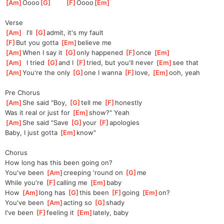
[
Am
]
Oooo
[
G
]
[
F
]
Oooo
[
Em
]
Verse
[
Am
]
  I'll 
[
G
]
admit, it's my fault
[
F
]
But you gotta 
[
Em
]
believe me
[
Am
]
When I say it 
[
G
]
only happened 
[
F
]
once 
[
Em
]
[
Am
]
  I tried 
[
G
]
and I 
[
F
]
tried, but you'll never 
[
Em
]
see that
[
Am
]
You're the only 
[
G
]
one I wanna 
[
F
]
love, 
[
Em
]
ooh, yeah
Pre Chorus
[
Am
]
She said "Boy, 
[
G
]
tell me 
[
F
]
honestly
Was it real or just for 
[
Em
]
show?" Yeah
[
Am
]
She said "Save 
[
G
]
your 
[
F
]
apologies
Baby, I just gotta 
[
Em
]
know"
Chorus
How long has this been going on?
You've been 
[
Am
]
creeping 'round on 
[
G
]
me
While you're 
[
F
]
calling me 
[
Em
]
baby
How 
[
Am
]
long has 
[
G
]
this been 
[
F
]
going 
[
Em
]
on?
You've been 
[
Am
]
acting so 
[
G
]
shady
I've been 
[
F
]
feeling it 
[
Em
]
lately, baby