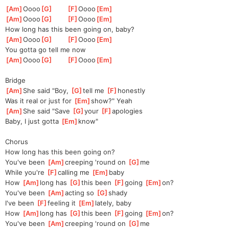
[
Am
]
Oooo
[
G
]
[
F
]
Oooo
[
Em
]
[
Am
]
Oooo
[
G
]
[
F
]
Oooo
[
Em
]
How long has this been going on, baby?
[
Am
]
Oooo
[
G
]
[
F
]
Oooo
[
Em
]
You gotta go tell me now
[
Am
]
Oooo
[
G
]
[
F
]
Oooo
[
Em
]
Bridge
[
Am
]
She said "Boy, 
[
G
]
tell me 
[
F
]
honestly
Was it real or just for 
[
Em
]
show?" Yeah
[
Am
]
She said "Save 
[
G
]
your 
[
F
]
apologies
Baby, I just gotta 
[
Em
]
know"
Chorus
How long has this been going on?
You've been 
[
Am
]
creeping 'round on 
[
G
]
me
While you're 
[
F
]
calling me 
[
Em
]
baby
How 
[
Am
]
long has 
[
G
]
this been 
[
F
]
going 
[
Em
]
on?
You've been 
[
Am
]
acting so 
[
G
]
shady
I've been 
[
F
]
feeling it 
[
Em
]
lately, baby
How 
[
Am
]
long has 
[
G
]
this been 
[
F
]
going 
[
Em
]
on?
You've been 
[
Am
]
creeping 'round on 
[
G
]
me