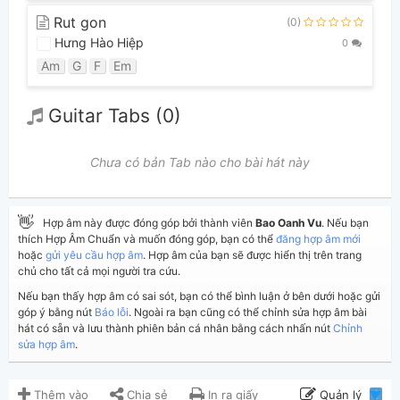
Rut gon
(0)
Hưng Hào Hiệp
0
Am
G
F
Em
Guitar Tabs (0)
Chưa có bản Tab nào cho bài hát này
👋
Hợp âm này được đóng góp bởi thành viên
Bao Oanh Vu
. Nếu bạn
thích Hợp Âm Chuẩn và muốn đóng góp, bạn có thể
đăng hợp âm mới
hoặc
gửi yêu cầu hợp âm
. Hợp âm của bạn sẽ được hiển thị trên trang
chủ cho tất cả mọi người tra cứu.
Nếu bạn thấy hợp âm có sai sót, bạn có thể bình luận ở bên dưới hoặc gửi
góp ý bằng nút
Báo lỗi
. Ngoài ra bạn cũng có thể chỉnh sửa hợp âm bài
hát có sẵn và lưu thành phiên bản cá nhân bằng cách nhấn nút
Chỉnh
sửa hợp âm
.
Thêm vào
Chia sẻ
In ra giấy
Quản lý
1