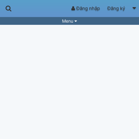
Đăng nhập
Đăng ký
Menu
Bài hát
Guitar Tabs
Playlist
Hợp âm
Điệu bài hát
Thể loại
Tìm theo hợp âm
Tải ứng dụng
Yêu cầu hợp âm
Thành Viên
Khóa học
Quản lý
87
Tắt quảng cáo