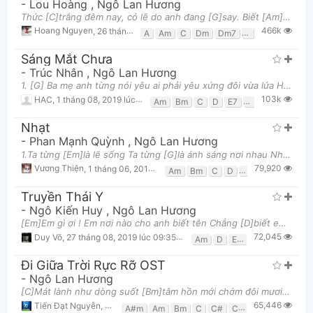
-
Lou Hoàng
,
Ngô Lan Hương
Thức [C]trắng đêm nay, có lẽ do anh đang [G]say. Biết [Am]nói cho ai nghe đây bởi vì không còn [Em
466k
Hoang Nguyen
,
26 tháng 12, 2018 lúc 09:25am
A
Am
C
Dm
Dm7
E
E7
Em
F
Sáng Mắt Chưa
-
Trúc Nhân
,
Ngô Lan Hương
1. [G] Ba mẹ anh từng nói yêu ai phải yêu xứng đôi vừa lứa Hình [Bm] như không ai dạy em nên em còn
103k
HAC
,
1 tháng 08, 2019 lúc 08:59pm
Am
Bm
C
D
E7
Em
G
Nhạt
-
Phan Mạnh Quỳnh
,
Ngô Lan Hương
1.Ta từng [Em]là lẽ sống Ta từng [G]là ánh sáng nơi nhau Nhưng điều [C]luon nói trước đây, cho rằn
79,920
Vương Thiện
,
1 tháng 06, 2019 lúc 03:03am
Am
Bm
C
D
Em
G
Truyền Thái Y
-
Ngô Kiến Huy
,
Ngô Lan Hương
[Em]Em gì ơi ! Em nơi nào cho anh biết tên Chẳng [D]biết em đã được ai hôn lấy [Am]em mỗi ngày [Em
72,045
Duy Võ
,
27 tháng 08, 2019 lúc 09:35pm
Am
D
Em
Đi Giữa Trời Rực Rỡ OST
-
Ngô Lan Hương
[C]Mát lành như dòng suốt [Bm]tâm hồn mới chớm đôi mươi [Am]Vô tư nơi rừng [D]núi, [G]chưa từng ghé
65,446
Tiến Đạt Nguyễn
,
10 tháng 08, 2024 lúc 08:31am
A#m
Am
Bm
C
C#
Cm
D
D#
Em