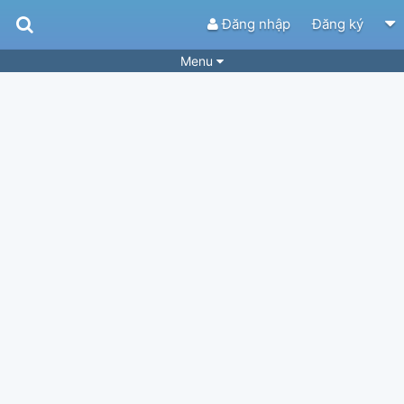
Đăng nhập
Đăng ký
Menu
Bài hát
Guitar Tabs
Playlist
Hợp âm
Điệu bài hát
Thể loại
Tìm theo hợp âm
Tải ứng dụng
Yêu cầu hợp âm
Thành Viên
Khóa học
Quản lý
83
Tắt quảng cáo