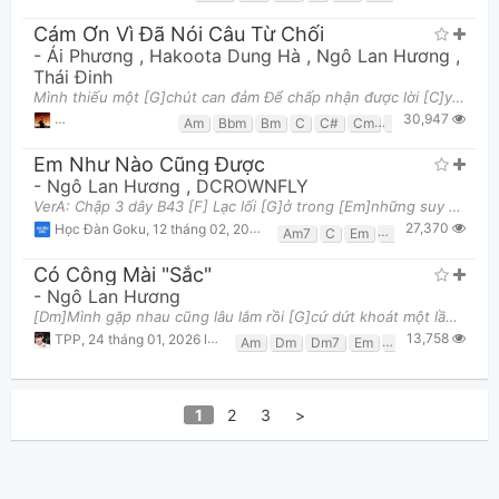
Cám Ơn Vì Đã Nói Câu Từ Chối
-
Ái Phương
,
Hakoota Dung Hà
,
Ngô Lan Hương
,
Thái Đinh
Mình thiếu một [G]chút can đảm Để chấp nhận được lời [C]yêu nhau Sợ những ngày [Am]tháng về sau [
30,947
Qui diu La en Sol
,
24 tháng 03, 2018 lúc 07:01am
Am
Bbm
Bm
C
C#
Cm
D
E7
Eb
Em
Em Như Nào Cũng Được
-
Ngô Lan Hương
,
DCROWNFLY
VerA: Chập 3 dây B43 [F] Lạc lối [G]ở trong [Em]những suy nghĩ về [Am7]chàng [F]Cảm giác [G]vừa có
27,370
Học Đàn Goku
,
12 tháng 02, 2020 lúc 01:12am
Am7
C
Em
F
G
Có Công Mài "Sắc"
-
Ngô Lan Hương
[Dm]Mình gặp nhau cũng lâu lắm rồi [G]cứ dứt khoát một lần đi thôi [Em]Nếu anh nói ta không đẹp đôi
13,758
TPP
,
24 tháng 01, 2026 lúc 02:00pm
Am
Dm
Dm7
Em
Em7
G
1
2
3
>