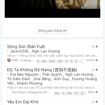
Đóng góp thông tin
Sóng Gió (Bản Full)
-
Jack(G5R)
,
Ngô Lan Hương
Verse 1: Hồng [Am] trần trên đôi cánh tay Họa [Em7] đời em trong phút giây Từ ngày [G] thơ ấy c
1m31k
NWD
,
12 tháng 07, 2019 lúc 09:50pm
A
Am
Am7
Bm
C
D
E
E7
Em
Em7
F
Độ Ta Không Độ Nàng (渡我不渡她)
-
Gia Bao Nguyen
,
Thái Quỳnh
,
Ngô Lan Hương
,
Tô Đàm Đàm
,
Giai Bằng
,
Anh Duy
,
Dương Hoàng
Yến
,
Khánh Phương
Phật ở trên kia cao [F] quá Mãi mãi không độ tới [G] nàng Vạn dặm tương tư vì [Em] ai Tiếng mõ v
491k
Thai Pham
,
4 tháng 06, 2019 lúc 08:42pm
Am
C
Dm
E7
Em
F
G
Yêu Em Dại Khờ