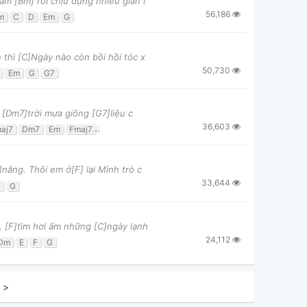
m [Bm] rồi chịu đựng nhiều gian l
56,186
m
C
D
Em
G
thì [C]Ngày nào còn bồi hồi tóc x
50,730
Em
G
G7
i [Dm7]trời mưa giông [G7]liệu c
36,603
aj7
Dm7
Em
Fmaj7
G
G7
ắng. Thôi em ở[F] lại Mình trò c
33,644
F
G
… [F]tìm hơi ấm những [C]ngày lạnh
24,112
Dm
E
F
G
>