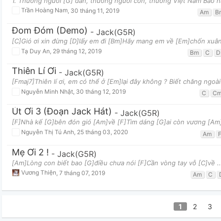
1. Thương người [G] dân, thương người con, thương Việt Nam Bao nă
Trần Hoàng Nam
,
30 tháng 11, 2019
Am
B
Đom Đóm (demo)
-
Jack(G5R)
[C]Gió ơi xin đừng [D]lấy em đi [Bm]Hãy mang em về [Em]chốn xuân 
Tạ Duy An
,
29 tháng 12, 2019
Bm
C
D
Thiên Lí Ơi
-
Jack(G5R)
[Fmaj7]Thiên lí ơi, em có thể ở [Em]lại đây không ? Biết chăng ngoà
Nguyễn Minh Nhật
,
30 tháng 12, 2019
C
Cm
Út Ơi 3 (đoạn Jack Hát)
-
Jack(G5R)
[F]Nhà kế [G]bên đón gió [Am]về [F]Tìm dáng [G]ai còn vương [Am]n
Nguyễn Thị Tú Anh
,
25 tháng 03, 2020
Am
Mẹ Ơi 2 !
-
Jack(G5R)
[Am]Lòng con biết bao [G]điều chưa nói [F]Cần vòng tay vỗ [C]về 
Vương Thiện
,
7 tháng 07, 2019
Am
C
1
2
3