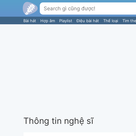
Bài hát
Hợp âm
Playlist
Điệu bài hát
Thể loại
Tìm th
Thông tin nghệ sĩ