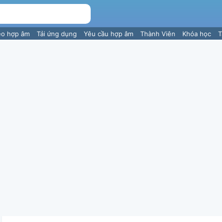
eo hợp âm
Tải ứng dụng
Yêu cầu hợp âm
Thành Viên
Khóa học
T