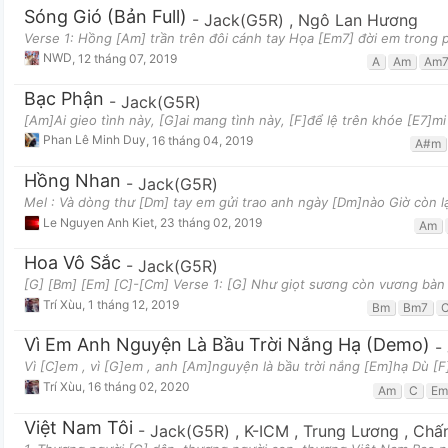
Sóng Gió (Bản Full)
-
Jack(G5R)
,
Ngô Lan Hương
Verse 1: Hồng [Am] trần trên đôi cánh tay Họa [Em7] đời em trong p
NWD
,
12 tháng 07, 2019
A
Am
Am
Bạc Phận
-
Jack(G5R)
[Am]Ai gieo tình này, [G]ai mang tình này, [F]để lệ trên khóe [E7]mi
Phan Lê Minh Duy
,
16 tháng 04, 2019
A#m
Hồng Nhan
-
Jack(G5R)
Mel : Và dòng thư [Dm] tay em gửi trao anh ngày [Dm]nào Giờ còn lạ
Le Nguyen Anh Kiet
,
23 tháng 02, 2019
Am
Hoa Vô Sắc
-
Jack(G5R)
[G] [Bm] [Em] [C]-[Cm] Verse 1: [G] Như giọt sương còn vương bàn t
Trí Xùu
,
1 tháng 12, 2019
Bm
Bm7
Vì Em Anh Nguyện Là Bầu Trời Nắng Hạ (Demo)
-
Vì [C]em , vì [G]em , anh [Am]nguyện là bầu trời nắng [Em]hạ Dù [F
Trí Xùu
,
16 tháng 02, 2020
Am
C
Em
Việt Nam Tôi
-
Jack(G5R)
,
K-ICM
,
Trung Lương
,
Chấ