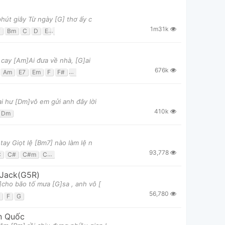
hút giây Từ ngày [G] thơ ấy c
1m31k
7
Bm
C
D
E
E7
Em
Em7
F
F#m
Fmaj7
G
 cay [Am]Ai đưa về nhà, [G]ai
676k
Am
E7
Em
F
F#
Fm
G
G#
i hư [Dm]vô em gửi anh đây lời
410k
Dm
ay Giọt lệ [Bm7] nào làm lệ n
93,778
C
C#
C#m
Cm
Cm7
D
D#
Em
Fm
G
G#
Jack(G5R)
]cho bão tố mưa [G]sa , anh vô [
56,780
F
G
n Quốc