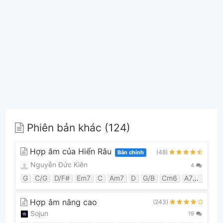
Phiên bản khác (124)
Hợp âm của Hiển Râu
(48)
Bản chính
Nguyễn Đức Kiên
4
G
C/G
D/F#
Em7
C
Am7
D
G/B
Cm6
A7
F
Cm
Hợp âm nâng cao
(243)
Sojun
19