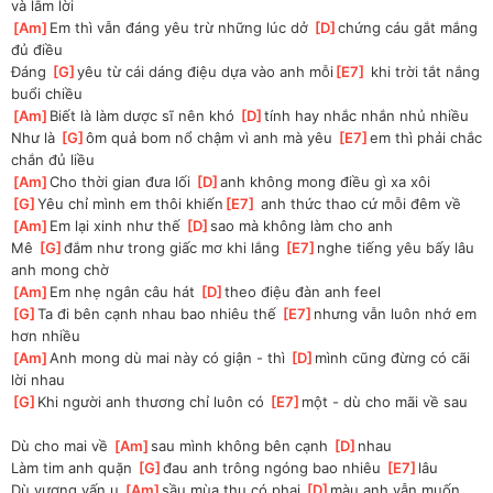
và lắm lời
[
Am
]
Em thì vẫn đáng yêu trừ những lúc dở 
[
D
]
chứng cáu gắt mắng 
đủ điều
Đáng 
[
G
]
yêu từ cái dáng điệu dựa vào anh mỗi
[
E7
]
 khi trời tắt nắng 
buổi chiều
[
Am
]
Biết là làm dược sĩ nên khó 
[
D
]
tính hay nhắc nhắn nhủ nhiều
Như là 
[
G
]
ôm quả bom nổ chậm vì anh mà yêu 
[
E7
]
em thì phải chắc 
chắn đủ liều
[
Am
]
Cho thời gian đưa lối 
[
D
]
anh không mong điều gì xa xôi
[
G
]
Yêu chỉ mình em thôi khiến
[
E7
]
 anh thức thao cứ mỗi đêm về
[
Am
]
Em lại xinh như thế 
[
D
]
sao mà không làm cho anh 
Mê 
[
G
]
đắm như trong giấc mơ khi lắng 
[
E7
]
nghe tiếng yêu bấy lâu 
anh mong chờ
[
Am
]
Em nhẹ ngân câu hát 
[
D
]
theo điệu đàn anh feel
[
G
]
Ta đi bên cạnh nhau bao nhiêu thế 
[
E7
]
nhưng vẫn luôn nhớ em 
hơn nhiều
[
Am
]
Anh mong dù mai này có giận - thì 
[
D
]
mình cũng đừng có cãi 
lời nhau
[
G
]
Khi người anh thương chỉ luôn có 
[
E7
]
một - dù cho mãi về sau
Dù cho mai về 
[
Am
]
sau mình không bên cạnh 
[
D
]
nhau
Làm tim anh quặn 
[
G
]
đau anh trông ngóng bao nhiêu 
[
E7
]
lâu
Dù vương vấn u 
[
Am
]
sầu mùa thu có phai 
[
D
]
màu anh vẫn muốn 