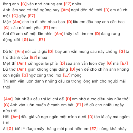
lòng anh 
[
G
]
vẫn nhớ nhung em 
[
E7
]
nhiều
Anh làm sao có thể ngừng suy 
[
Am
]
nghĩ đến đôi môi 
[
D
]
em dù chỉ 
một 
[
G
]
giây 
[
E7
]
Mặc 
[
Am
]
cho ta đi bên nhau bao 
[
D
]
lâu em đâu hay anh cần bao
[
G
]
 câu nói anh yêu 
[
E7
]
em
Chỉ để anh sẽ một lần nhìn 
[
Am
]
thấy trái tim em 
[
D
]
đang rung 
động xiết 
[
G
]
bao 
[
E7
]
Dù lời 
[
Am
]
nói có là gió
[
D
]
 bay anh vẫn mong sau này chúng 
[
G
]
ta 
trở thành của 
[
E7
]
nhau 
Mệt thì
[
Am
]
 cứ ngoái lại phía 
[
D
]
sau anh vẫn luôn đây 
[
G
]
mà 
[
E7
]
Dù thời
[
Am
]
 gian không chịu đứng 
[
D
]
yên để cho chính anh không 
còn ngẩn 
[
G
]
ngơ cũng thôi mơ 
[
E7
]
mộng
Thì anh vẫn luôn dành những câu ca trong lòng anh cho người mãi
thôi
[
Am
]
 Rất nhiều câu trả lời chỉ để 
[
D
]
em nhớ được điều này nữa thôi
[
G
]
Anh vẫn luôn muốn ở cạnh em bất 
[
E7
]
kể dù cho nhiều ngày 
nữa trôi
Hồi 
[
Am
]
đầu giả vờ ngơ ngẩn một mình dưới 
[
D
]
tán lá cây mà ngắm 
trời
Ai
[
G
]
 biết * được mấy tháng mới phát hiện em
[
E7
]
 cũng khá nhây 