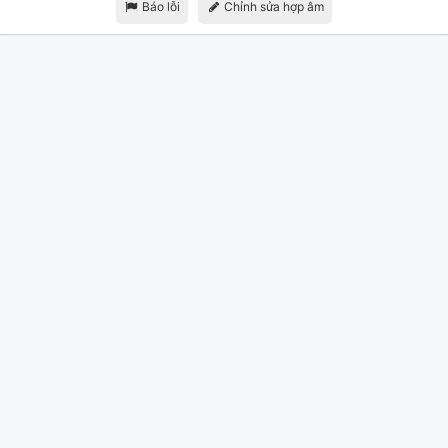
Báo lỗi
Chỉnh sửa hợp âm