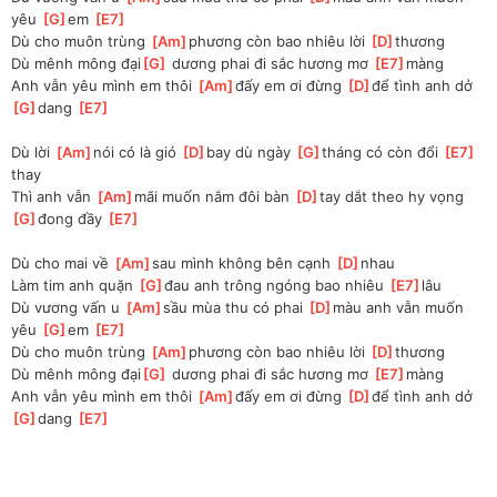
yêu 
[
G
]
em 
[
E7
]
Dù cho muôn trùng 
[
Am
]
phương còn bao nhiêu lời 
[
D
]
thương
Dù mênh mông đại
[
G
]
 dương phai đi sắc hương mơ 
[
E7
]
màng
Anh vẫn yêu mình em thôi 
[
Am
]
đấy em ơi đừng 
[
D
]
để tình anh dở 
[
G
]
dang 
[
E7
]
Dù lời 
[
Am
]
nói có là gió 
[
D
]
bay dù ngày 
[
G
]
tháng có còn đổi 
[
E7
]
thay
Thì anh vẫn 
[
Am
]
mãi muốn nắm đôi bàn 
[
D
]
tay dắt theo hy vọng 
[
G
]
đong đầy 
[
E7
]
Dù cho mai về 
[
Am
]
sau mình không bên cạnh 
[
D
]
nhau
Làm tim anh quặn 
[
G
]
đau anh trông ngóng bao nhiêu 
[
E7
]
lâu
Dù vương vấn u 
[
Am
]
sầu mùa thu có phai 
[
D
]
màu anh vẫn muốn 
yêu 
[
G
]
em 
[
E7
]
Dù cho muôn trùng 
[
Am
]
phương còn bao nhiêu lời 
[
D
]
thương
Dù mênh mông đại
[
G
]
 dương phai đi sắc hương mơ 
[
E7
]
màng
Anh vẫn yêu mình em thôi 
[
Am
]
đấy em ơi đừng 
[
D
]
để tình anh dở 
[
G
]
dang 
[
E7
]