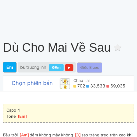
Dù Cho Mai Về Sau
Em
buitruonglinh
G#m
Điệu Blues
Chau Lai
Chọn phiên bản
702
33,533
69,035
Capo 4
Tone 
[
Em
]
Bầu trời 
[
Am
]
đêm không mây không 
[
D
]
sao trăng treo trên cao khi 