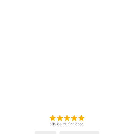
215 người bình chọn