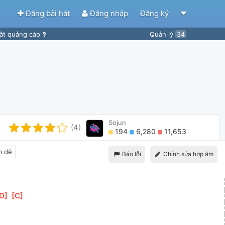
Đăng bài hát
Đăng nhập
Đăng ký
ắt quảng cáo
Quản lý
34
Sojun
(4)
194
6,280
11,653
 dễ
Báo lỗi
Chỉnh sửa hợp âm
D
]
[
C
]