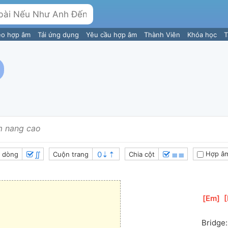
eo hợp âm
Tải ứng dụng
Yêu cầu hợp âm
Thành Viên
Khóa học
T
 nang cao
∬
≣≣
Hợp âm
 dòng
Cuộn trang
Chia cột
[
Em
]
[
Bridge: