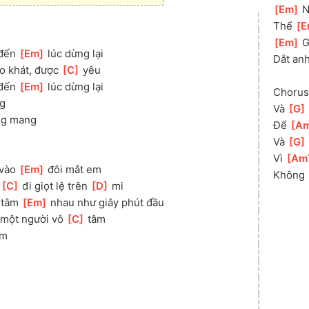
[
Em
]
 N
Thể 
[
E
[
Em
]
 
đến 
[
Em
]
 lúc dừng lại
Dắt anh
o khát, được 
[
C
]
 yêu
đến 
[
Em
]
 lúc dừng lại
Chorus
ng
Và 
[
G
ng mang
Để 
[
A
Và 
[
G
Vì 
[
Am
 vào 
[
Em
]
 đôi mắt em
Không 
 
[
C
]
 đi giọt lệ trên 
[
D
]
 mi
 tâm 
[
Em
]
 nhau như giây phút đầu
 một người vô 
[
C
]
 tâm
âm