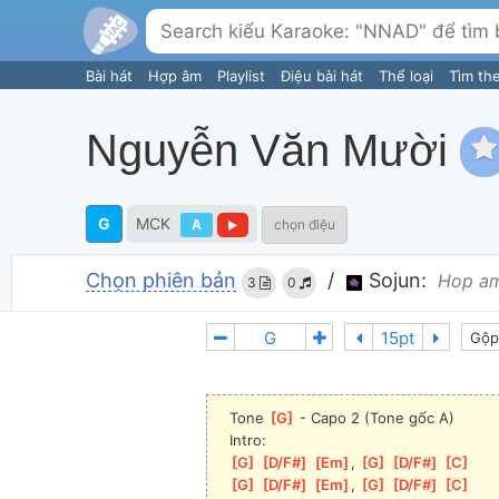
Bài hát
Hợp âm
Playlist
Điệu bài hát
Thể loại
Tìm th
Nguyễn Văn Mười
G
MCK
A
chọn điệu
Chọn phiên bản
/
Sojun:
Hop am
3
0
Gộp
Tone 
[
G
]
 - Capo 2 (Tone gốc A)
Intro:
[
G
]
[
D/F#
]
[
Em
]
, 
[
G
]
[
D/F#
]
[
C
]
[
G
]
[
D/F#
]
[
Em
]
, 
[
G
]
[
D/F#
]
[
C
]