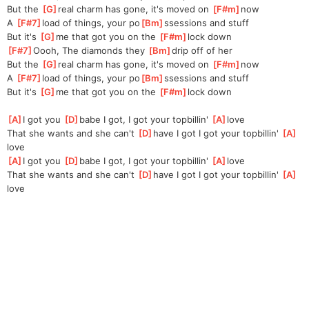
But the 
[
G
]
real charm has gone, it's moved on 
[
F#m
]
now 
A 
[
F#7
]
load of things, your po
[
Bm
]
ssessions and stuff
But it's 
[
G
]
me that got you on the 
[
F#m
]
lock down 
[
F#7
]
Oooh, The diamonds they 
[
Bm
]
drip off of her
But the 
[
G
]
real charm has gone, it's moved on 
[
F#m
]
now 
A 
[
F#7
]
load of things, your po
[
Bm
]
ssessions and stuff
But it's 
[
G
]
me that got you on the 
[
F#m
]
lock down 
[
A
]
I got you 
[
D
]
babe I got, I got your topbillin' 
[
A
]
love
That she wants and she can't 
[
D
]
have I got I got your topbillin' 
[
A
]
love
[
A
]
I got you 
[
D
]
babe I got, I got your topbillin' 
[
A
]
love
That she wants and she can't 
[
D
]
have I got I got your topbillin' 
[
A
]
love