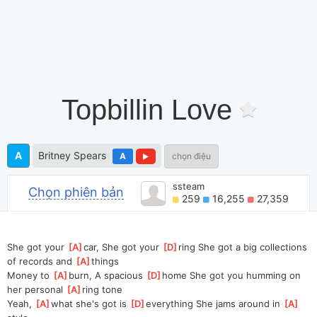
Topbillin Love
A
Britney Spears
A
chọn điệu
ssteam
Chọn phiên bản
259
16,255
27,359
She got your 
[
A
]
car, She got your 
[
D
]
ring She got a big collections 
of records and 
[
A
]
things
Money to 
[
A
]
burn, A spacious 
[
D
]
home She got you humming on 
her personal 
[
A
]
ring tone
Yeah, 
[
A
]
what she's got is 
[
D
]
everything She jams around in 
[
A
]