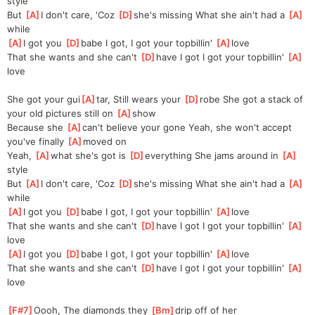
style
But 
[
A
]
I don't care, 'Coz 
[
D
]
she's missing What she ain't had a 
[
A
]
while
[
A
]
I got you 
[
D
]
babe I got, I got your topbillin' 
[
A
]
love
That she wants and she can't 
[
D
]
have I got I got your topbillin' 
[
A
]
love
She got your gui
[
A
]
tar, Still wears your 
[
D
]
robe She got a stack of 
your old pictures still on 
[
A
]
show
Because she 
[
A
]
can't believe your gone Yeah, she won't accept 
you've finally 
[
A
]
moved on
Yeah, 
[
A
]
what she's got is 
[
D
]
everything She jams around in 
[
A
]
style
But 
[
A
]
I don't care, 'Coz 
[
D
]
she's missing What she ain't had a 
[
A
]
while
[
A
]
I got you 
[
D
]
babe I got, I got your topbillin' 
[
A
]
love
That she wants and she can't 
[
D
]
have I got I got your topbillin' 
[
A
]
love
[
A
]
I got you 
[
D
]
babe I got, I got your topbillin' 
[
A
]
love
That she wants and she can't 
[
D
]
have I got I got your topbillin' 
[
A
]
love
[
F#7
]
Oooh, The diamonds they 
[
Bm
]
drip off of her