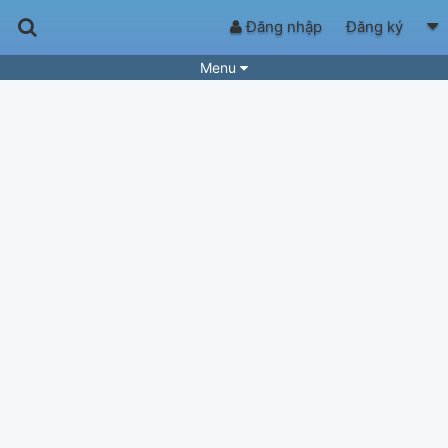
Đăng nhập
Đăng ký
Menu
Bài hát
Guitar Tabs
Playlist
Hợp âm
Điệu bài hát
Thể loại
Tìm theo hợp âm
Tải ứng dụng
Yêu cầu hợp âm
Thành Viên
Khóa học
Quản lý
62
Tắt quảng cáo