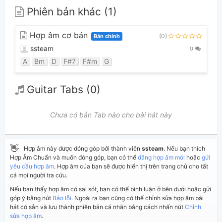
Phiên bản khác (1)
Hợp âm cơ bản
(0)
Bản chính
ssteam
0
A
Bm
D
F#7
F#m
G
Guitar Tabs (0)
Chưa có bản Tab nào cho bài hát này
👋
Hợp âm này được đóng góp bởi thành viên
ssteam
. Nếu bạn thích
Hợp Âm Chuẩn và muốn đóng góp, bạn có thể
đăng hợp âm mới
hoặc
gửi
yêu cầu hợp âm
. Hợp âm của bạn sẽ được hiển thị trên trang chủ cho tất
cả mọi người tra cứu.
Nếu bạn thấy hợp âm có sai sót, bạn có thể bình luận ở bên dưới hoặc gửi
góp ý bằng nút
Báo lỗi
. Ngoài ra bạn cũng có thể chỉnh sửa hợp âm bài
hát có sẵn và lưu thành phiên bản cá nhân bằng cách nhấn nút
Chỉnh
sửa hợp âm
.