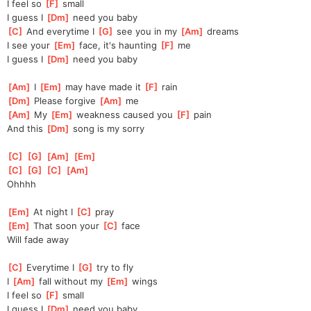
I feel so 
[
F
]
 small
I guess I 
[
Dm
]
 need you baby
[
C
]
 And everytime I 
[
G
]
 see you in my 
[
Am
]
 dreams
I see your 
[
Em
]
 face, it's haunting 
[
F
]
 me
I guess I 
[
Dm
]
 need you baby
[
Am
]
 I 
[
Em
]
 may have made it 
[
F
]
 rain
[
Dm
]
 Please forgive 
[
Am
]
 me
[
Am
]
 My 
[
Em
]
 weakness caused you 
[
F
]
 pain
And this 
[
Dm
]
 song is my sorry
[
C
]
[
G
]
[
Am
]
[
Em
]
[
C
]
[
G
]
[
C
]
[
Am
]
Ohhhh
[
Em
]
 At night I 
[
C
]
 pray
[
Em
]
 That soon your 
[
C
]
 face
Will fade away
[
C
]
 Everytime I 
[
G
]
 try to fly
I 
[
Am
]
 fall without my 
[
Em
]
 wings
I feel so 
[
F
]
 small
I guess I 
[
Dm
]
 need you baby