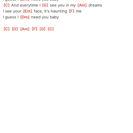
[
C
]
 And everytime I 
[
G
]
 see you in my 
[
Am
]
 dreams
I see your 
[
Em
]
 face, it's haunting 
[
F
]
 me
I guess I 
[
Dm
]
 need you baby
[
C
]
[
G
]
[
Am
]
[
F
]
[
G
]
[
C
]