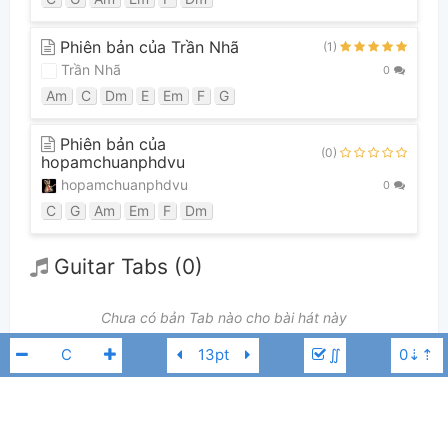
Phiên bản của Trần Nhã
(1)
Trần Nhã
0
Am
C
Dm
E
Em
F
G
Phiên bản của
(0)
hopamchuanphdvu
hopamchuanphdvu
0
C
G
Am
Em
F
Dm
Guitar Tabs (0)
Chưa có bản Tab nào cho bài hát này
∬
👋
Hợp âm này được đóng góp bởi thành viên
maitrinh791993
. Nếu
bạn thích Hợp Âm Chuẩn và muốn đóng góp, bạn có thể
đăng hợp âm mới
hoặc
gửi yêu cầu hợp âm
. Hợp âm của bạn sẽ được hiển thị trên trang
chủ cho tất cả mọi người tra cứu.