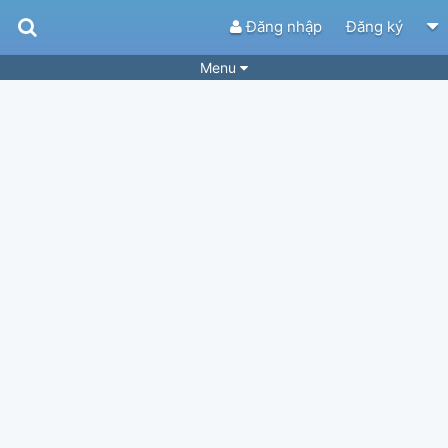
Đăng nhập
Đăng ký
Menu
Bài hát
Guitar Tabs
Playlist
Hợp âm
Điệu bài hát
Thể loại
Tìm theo hợp âm
Tải ứng dụng
Yêu cầu hợp âm
Thành Viên
Khóa học
Quản lý
37
Tắt quảng cáo