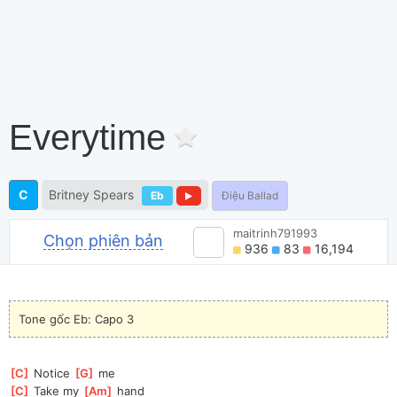
Everytime
C
Britney Spears
Eb
Điệu Ballad
maitrinh791993
Chọn phiên bản
936
83
16,194
Tone gốc Eb: Capo 3
[
C
]
 Notice 
[
G
]
 me
[
C
]
 Take my 
[
Am
]
 hand