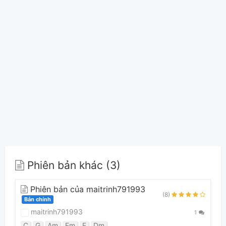
Phiên bản khác (3)
Phiên bản của maitrinh791993
(8)
Bản chính
maitrinh791993
1
C
G
Am
Em
F
Dm