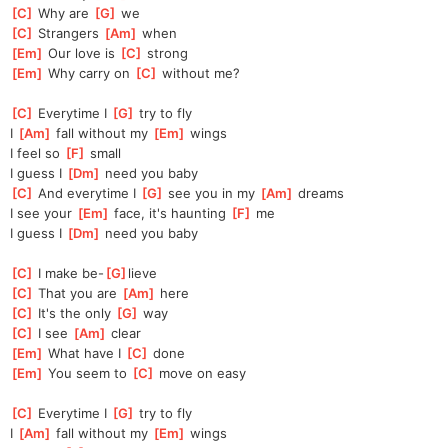
[
C
]
 Why are 
[
G
]
 we
[
C
]
 Strangers 
[
Am
]
 when
[
Em
]
 Our love is 
[
C
]
 strong
[
Em
]
 Why carry on 
[
C
]
 without me?
[
C
]
 Everytime I 
[
G
]
 try to fly
I 
[
Am
]
 fall without my 
[
Em
]
 wings
I feel so 
[
F
]
 small
I guess I 
[
Dm
]
 need you baby
[
C
]
 And everytime I 
[
G
]
 see you in my 
[
Am
]
 dreams
I see your 
[
Em
]
 face, it's haunting 
[
F
]
 me
I guess I 
[
Dm
]
 need you baby
[
C
]
 I make be-
[
G
]
lieve
[
C
]
 That you are 
[
Am
]
 here
[
C
]
 It's the only 
[
G
]
 way
[
C
]
 I see 
[
Am
]
 clear
[
Em
]
 What have I 
[
C
]
 done
[
Em
]
 You seem to 
[
C
]
 move on easy
[
C
]
 Everytime I 
[
G
]
 try to fly
I 
[
Am
]
 fall without my 
[
Em
]
 wings