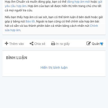
Hợp Âm Chuẩn và muốn đóng góp, bạn có thể
đăng hợp âm mới
hoặc
gửi
yêu cầu hợp âm
. Hợp âm của bạn sẽ được hiển thị trên trang chủ cho tất
cả mọi người tra cứu.
Nếu bạn thấy hợp âm có sai sót, bạn có thể bình luận ở bên dưới hoặc gửi
góp ý bằng nút
Báo lỗi
. Ngoài ra bạn cũng có thể chỉnh sửa hợp âm bài
hát có sẵn và lưu thành phiên bản cá nhân bằng cách nhấn nút
Chỉnh
sửa hợp âm
.
Thêm vào
Chia sẻ
In ra giấy
Quản lý
ngày 17 tháng 07, 2017
Cập nhật:
BÌNH LUẬN
3,041
Lượt xem:
Hiển thị bình luận
linhamkhi
Người đăng:
(Dương Công Vủ đã duyệt)
N/A
Tác giả:
Âu Mỹ
Thể loại:
25
Yêu thích: