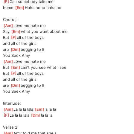
[
F
]
Can somebody take me 
home 
[
Em
]
Haha hehe haha ho
Chorus:
[
Am
]
Love me hate me
Say 
[
Em
]
what you want about me
But 
[
F
]
all of the boys 
and all of the girls
are 
[
Dm
]
begging to If 
You Seek Amy
[
Am
]
Love me hate me
But 
[
Em
]
can't you see what I see
But 
[
F
]
all of the boys 
and all of the girls
are 
[
Dm
]
begging to If 
You Seek Amy
Interlude:
[
Am
]
La la la lala 
[
Em
]
la la la
[
F
]
La la la lala 
[
Dm
]
la la la
Verse 2:
[
Am
]
Amy told me that she's