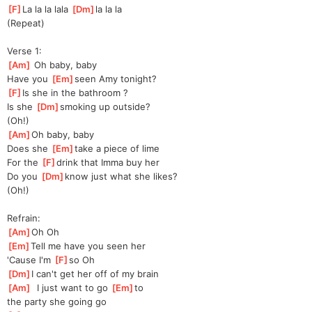
[
F
]
La la la lala 
[
Dm
]
la la la
(Repeat)
Verse 1:
[
Am
]
 Oh baby, baby
Have you 
[
Em
]
seen Amy tonight?
[
F
]
Is she in the bathroom ?
Is she 
[
Dm
]
smoking up outside?
(Oh!)
[
Am
]
Oh baby, baby
Does she 
[
Em
]
take a piece of lime
For the 
[
F
]
drink that Imma buy her
Do you 
[
Dm
]
know just what she likes?
(Oh!)
Refrain:
[
Am
]
Oh Oh
[
Em
]
Tell me have you seen her
'Cause I'm 
[
F
]
so Oh
[
Dm
]
I can't get her off of my brain
[
Am
]
  I just want to go 
[
Em
]
to 
the party she going go