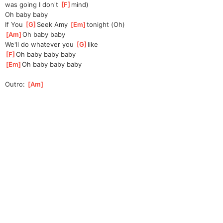
was going I don't 
[
F
]
mind)
Oh baby baby
If You 
[
G
]
Seek Amy 
[
Em
]
tonight (Oh)
[
Am
]
Oh baby baby
We'll do whatever you 
[
G
]
like
[
F
]
Oh baby baby baby
[
Em
]
Oh baby baby baby
Outro: 
[
Am
]