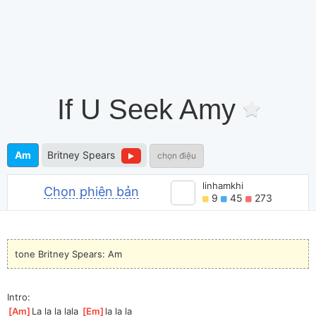
If U Seek Amy
Am
Britney Spears
chọn điệu
linhamkhi
Chọn phiên bản
9
45
273
tone Britney Spears: Am
Intro:
[
Am
]
La la la lala 
[
Em
]
la la la