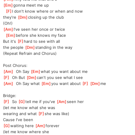
[
Em
]
gonna meet me up
[
F
]
I don't know where or when and now
they're 
[
Dm
]
closing up the club
(Oh!)
[
Am
]
I've seen her once or twice
[
Em
]
before she knows my face
But it's 
[
F
]
hard to see with all
the people 
[
Dm
]
standing in the way
(Repeat Refrain and Chorus)
Post Chorus:
[
Am
]
  Oh Say 
[
Em
]
what you want about me
[
F
]
  Oh But 
[
Dm
]
can't you see what I see
[
Am
]
  Oh Say what 
[
Em
]
you want about 
[
F
]
[
Dm
]
me
Bridge:
[
F
]
  So 
[
G
]
tell me if you've 
[
Am
]
seen her
(let me know what she was
wearing and what 
[
F
]
she was like)
Cause I've been
[
G
]
waiting here 
[
Am
]
forever
(let me know where she