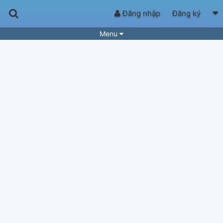
Đăng nhập
Đăng ký
Menu
Bài hát
Guitar Tabs
Playlist
Hợp âm
Điệu bài hát
Thể loại
Tìm theo hợp âm
Tải ứng dụng
Yêu cầu hợp âm
Thành Viên
Khóa học
Quản lý
89
Tắt quảng cáo