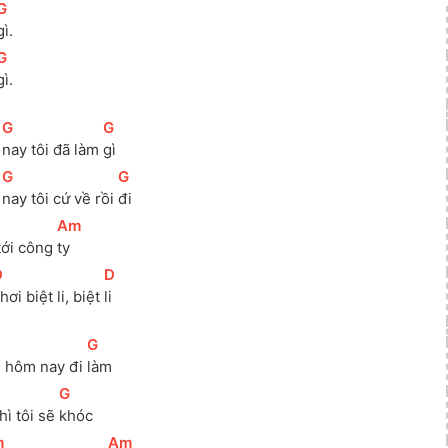
[
G
]
gì.
[
G
]
gì.
[
G
]
[
G
]
 
nay tôi đã làm 
gì
[
G
]
[
G
]
 
nay tôi cứ về rồi 
đi
[
Am
]
tới công 
ty
D
]
[
D
]
hơi biệt li, biệt 
li
]
[
G
]
, hôm nay đi 
làm
[
G
]
hì tôi sẽ 
khóc
m
]
[
Am
]