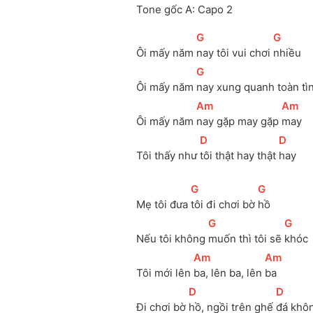
Tone gốc A: Capo 2
[
G
]
[
G
]
Ôi mấy năm 
nay tôi vui chơi 
nhiều
[
G
]
Ôi mấy năm 
nay xung quanh toàn tì
[
Am
]
[
Am
]
Ôi mấy năm 
nay gặp may gặp 
may
[
D
]
[
D
]
Tôi thấy như 
tôi thật hay thật 
hay
[
G
]
[
G
]
Mẹ tôi đưa 
tôi đi chơi bờ 
hồ
[
G
]
[
G
]
Nếu tôi không 
muốn thì tôi sẽ 
khóc
[
Am
]
[
Am
]
Tôi mới lên 
ba, lên ba, lên 
ba
[
D
]
[
D
]
Đi chơi bờ 
hồ, ngồi trên ghế 
đá khôn