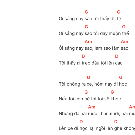
[
G
]
[
G
]
Ôi sáng nay 
sao tôi thấy tồi 
tệ
[
G
]
[
G
]
Ôi sáng nay 
sao tôi dậy muộn 
thế
[
Am
]
[
Am
]
Ôi sáng nay 
sao, làm sao làm 
sao
[
D
]
[
D
]
Tôi thấy ai 
treo đầu tôi lên 
cao
[
G
]
[
G
]
Tôi phóng ra 
xe, hôm nay đi 
học
[
G
]
[
G
]
Nếu tôi còn 
bé thì tôi sẽ 
khóc
[
Am
]
[
A
Nhưng đã hai 
mươi, hai mươi, hai 
mư
[
D
]
[
D
]
Lên xe đi 
học, lại ngồi lên 
ghế khôn