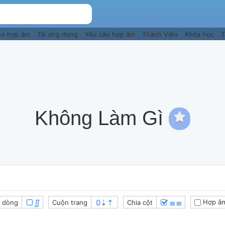
eo hợp âm
Tải ứng dụng
Yêu cầu hợp âm
Thành Viên
Khóa học
T
Không Làm Gì
∬
≣≣
Hợp âm
 dòng
Cuộn trang
Chia cột