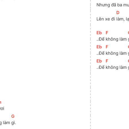
Nhưng đã ba 
mư
[
D
]
Lên xe đi 
làm, l
[
Eb
]
[
F
]
..Để 
không làm 
[
Eb
]
[
F
]
..Để 
không làm 
[
Eb
]
[
F
]
..Để 
không làm 
m
]
ơi
[
G
]
g làm 
gì.