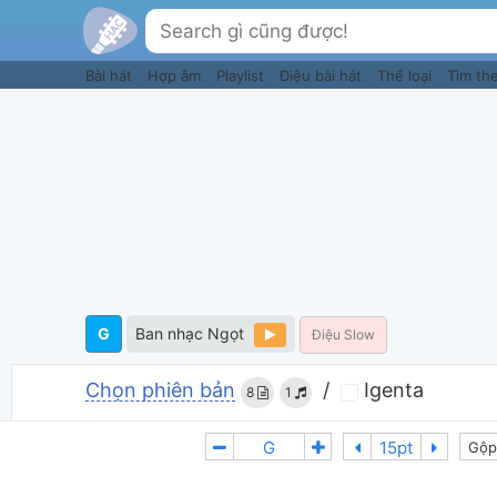
Bài hát
Hợp âm
Playlist
Điệu bài hát
Thể loại
Tìm th
G
Ban nhạc Ngọt
Điệu Slow
Chọn phiên bản
/
Igenta
8
1
Gộp