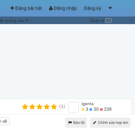
Đăng bài hát
Đăng nhập
Đăng ký
ắt quảng cáo
Quản lý
69
Igenta
(3)
3
30
236
 dễ
Báo lỗi
Chỉnh sửa hợp âm