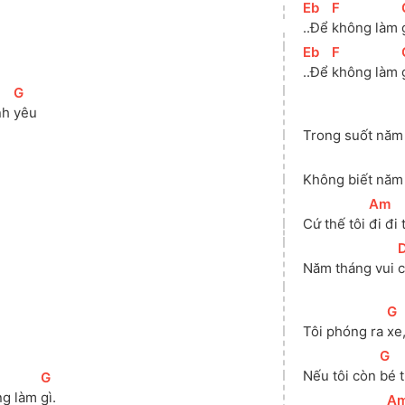
[
Eb
]
[
F
]
..Để 
không làm 
[
Eb
]
[
F
]
..Để 
không làm 
[
G
]
nh 
yêu
Trong suốt năm
Không biết năm
[
Am
]
Cứ thế tôi 
đi đi 
[
Năm tháng vui 
c
[
G
Tôi phóng ra 
xe
[
G
]
Nếu tôi còn 
bé t
[
G
]
g làm 
gì.
[
A