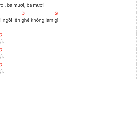
ơi, ba mươi, ba 
mươi
[
D
]
[
G
]
ại ngồi lên 
ghế không làm 
gì.
[
G
]
gì.
[
G
]
gì.
[
G
]
gì.