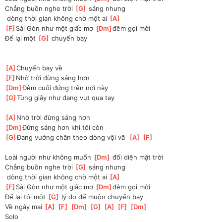
Chẳng buồn nghe trời 
[
G
]
 sáng nhưng
 dòng thời gian không chờ một ai 
[
A
]
[
F
]
Sài Gòn như một giấc mơ 
[
Dm
]
đêm gọi mời
Để lại một 
[
G
]
 chuyến bay
[
A
]
Chuyến bay về
[
F
]
Nhờ trời đừng sáng hơn
[
Dm
]
Đêm cuối đứng trên nơi này
[
G
]
Từng giây như đang vụt qua tay
[
A
]
Nhờ trời đừng sáng hơn
[
Dm
]
Đừng sáng hơn khi tôi còn
[
G
]
Đang vướng chân theo dòng vội vã  
[
A
]
[
F
]
Loài người như không muốn 
[
Dm
]
 đối diện mặt trời
Chẳng buồn nghe trời 
[
G
]
 sáng nhưng
 dòng thời gian không chờ một ai 
[
A
]
[
F
]
Sài Gòn như một giấc mơ 
[
Dm
]
đêm gọi mời
Để lại tôi một 
[
G
]
 lý do để muộn chuyến bay
Về ngày mai 
[
A
]
[
F
]
[
Dm
]
[
G
]
[
A
]
[
F
]
[
Dm
]
Solo