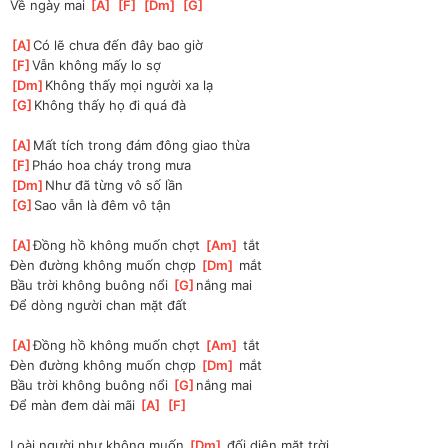
Về ngày mai 
[
A
]
[
F
]
[
Dm
]
[
G
]
[
A
]
Có lẽ chưa đến đây bao giờ
[
F
]
Vẫn không mấy lo sợ
[
Dm
]
Không thấy mọi người xa lạ
[
G
]
Không thấy họ đi quá đà
[
A
]
Mất tích trong đám đông giao thừa 
[
F
]
Pháo hoa cháy trong mưa
[
Dm
]
Như đã từng vô số lần
[
G
]
Sao vẫn là đêm vô tận
[
A
]
Đồng hồ không muốn chợt 
[
Am
]
 tắt
Đèn đường không muốn chợp 
[
Dm
]
 mắt
Bầu trời không buông nổi 
[
G
]
nắng mai
Để dòng người chan mặt đất
[
A
]
Đồng hồ không muốn chợt 
[
Am
]
 tắt
Đèn đường không muốn chợp 
[
Dm
]
 mắt
Bầu trời không buông nổi 
[
G
]
nắng mai
Để màn đem dài mãi 
[
A
]
[
F
]
Loài người như không muốn 
[
Dm
]
 đối diện mặt trời