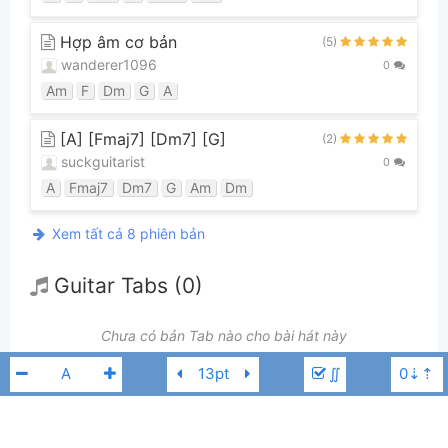
Hợp âm cơ bản
(5)
wanderer1096
0
Am
F
Dm
G
A
[A] [Fmaj7] [Dm7] [G]
(2)
suckguitarist
0
A
Fmaj7
Dm7
G
Am
Dm
Xem tất cả 8 phiên bản
Guitar Tabs (0)
Chưa có bản Tab nào cho bài hát này
∬
👋
Hợp âm này được đóng góp bởi thành viên
thaisongaming
. Nếu bạn
thích Hợp Âm Chuẩn và muốn đóng góp, bạn có thể
đăng hợp âm mới
hoặc
gửi yêu cầu hợp âm
. Hợp âm của bạn sẽ được hiển thị trên trang