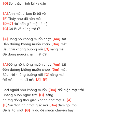
[
G
]
Soi thấy mình lùi xa dần
[
A
]
Ánh mắt ai kéo lê tôi về
[
F
]
Thấy như đã hôn mê
[
Dm7
]
Hai bốn giờ một lễ hội 
[
G
]
Có lẽ về cũng trễ rồi 
[
A
]
Đồng hồ không muốn chợt 
[
Am
]
 tắt
Đèn đường không muốn chợp 
[
Dm
]
 mắt
Bầu trời không buông nổi 
[
G
]
nắng mai
Để dòng người chan mặt đất
[
A
]
Đồng hồ không muốn chợt 
[
Am
]
 tắt
Đèn đường không muốn chợp 
[
Dm
]
 mắt
Bầu trời không buông nổi 
[
G
]
nắng mai
Để màn đem dài mãi 
[
A
]
[
F
]
Loài người như không muốn 
[
Dm
]
 đối diện mặt trời
Chẳng buồn nghe trời 
[
G
]
 sáng 
nhưng
 dòng thời gian không chờ một ai 
[
A
]
[
F
]
Sài Gòn như một giấc mơ 
[
Dm
]
đêm gọi mời
Để lại tôi một 
[
G
]
 lý do để muộn chuyến bay