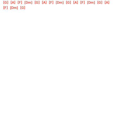
[
G
]
[
A
]
[
F
]
[
Dm
]
[
G
]
[
A
]
[
F
]
[
Dm
]
[
G
]
[
A
]
[
F
]
[
Dm
]
[
G
]
[
A
]
[
F
]
[
Dm
]
[
G
]