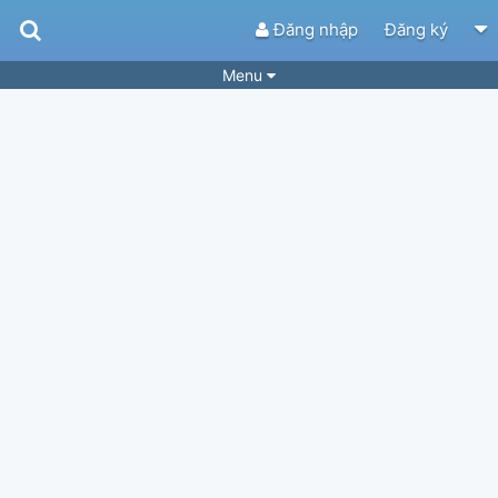
Đăng nhập
Đăng ký
Menu
Bài hát
Guitar Tabs
Playlist
Hợp âm
Điệu bài hát
Thể loại
Tìm theo hợp âm
Tải ứng dụng
Yêu cầu hợp âm
Thành Viên
Khóa học
Quản lý
34
Tắt quảng cáo