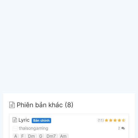
Phiên bản khác (8)
Lyric
(11)
Bản chính
thaisongaming
2
A
F
Dm
G
Dm7
Am