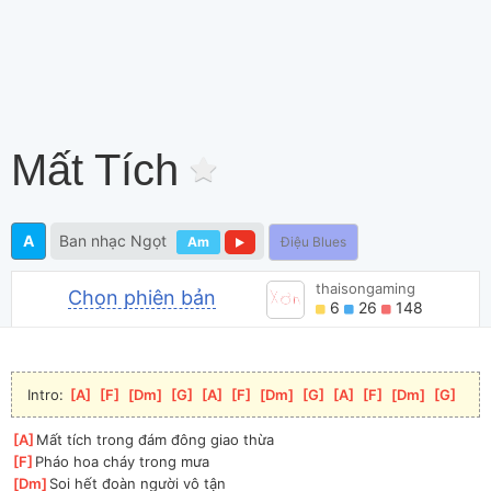
Mất Tích
A
Ban nhạc Ngọt
Am
Điệu Blues
thaisongaming
Chọn phiên bản
6
26
148
 Intro: 
[
A
]
[
F
]
[
Dm
]
[
G
]
[
A
]
[
F
]
[
Dm
]
[
G
]
[
A
]
[
F
]
[
Dm
]
[
G
]
[
A
]
Mất tích trong đám đông giao thừa
[
F
]
Pháo hoa cháy trong mưa
[
Dm
]
Soi hết đoàn người vô tận