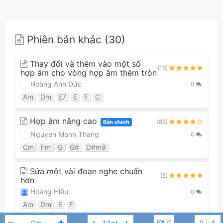
Phiên bản khác (30)
Thay đổi và thêm vào một số
(16)
hợp âm cho vòng hợp âm thêm tròn
Hoàng Anh Đức
0
Am
Dm
E7
E
F
C
Hợp âm nâng cao
(86)
Bản chính
Nguyen Manh Thang
6
Cm
Fm
G
G#
D#m9
Sửa một vài đoạn nghe chuẩn
(5)
hơn
Hoàng Hiếu
0
Am
Dm
E
F