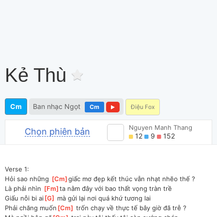
Kẻ Thù
Cm
Ban nhạc Ngọt
Cm
Điệu Fox
Nguyen Manh Thang
Chọn phiên bản
12
9
152
Verse 1:
Hỏi sao những 
[
Cm
]
giấc mơ đẹp kết thúc vẫn nhạt nhẽo thế ?
Là phải nhìn 
[
Fm
]
ta nằm đây với bao thất vọng tràn trề
Giấu nỗi bi ai
[
G
]
 mà gửi lại nơi quá khứ tương lai 
Phải chăng muốn
[
Cm
]
 trốn chạy về thực tế bây giờ đã trễ ? 