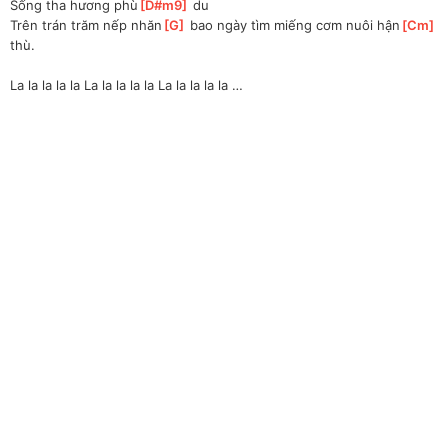
Sống tha hương phù
[
D#m9
]
 du 
Trên trán trăm nếp nhăn
[
G
]
 bao ngày tìm miếng cơm nuôi hận
[
Cm
]
thù. 
La la la la la La la la la la La la la la la …