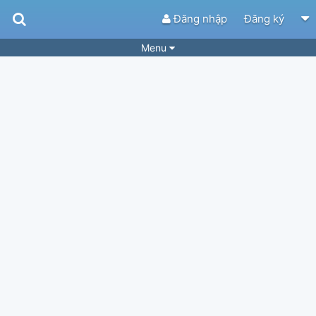
Đăng nhập
Đăng ký
Menu
Bài hát
Guitar Tabs
Playlist
Hợp âm
Điệu bài hát
Thể loại
Tìm theo hợp âm
Tải ứng dụng
Yêu cầu hợp âm
Thành Viên
Khóa học
Quản lý
34
Tắt quảng cáo