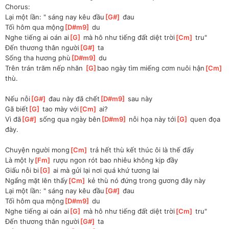
Chorus:
Lại một lần: " sáng nay kêu đầu
[
G#
]
 đau 
Tối hôm qua mộng
[
D#m9
]
 du 
Nghe tiếng ai oán ai
[
G
]
 mà hô như tiếng đất diệt trời
[
Cm
]
 tru" 
Đến thương thân người
[
G#
]
 ta 
Sống tha hương phù
[
D#m9
]
 du 
Trên trán trăm nếp nhăn 
[
G
]
bao ngày tìm miếng cơm nuôi hận
[
Cm
]
thù. 
Nếu nỗi
[
G#
]
 đau này đã chết
[
D#m9
]
 sau này
Gã biết
[
G
]
 tao mày với
[
Cm
]
 ai?
Vì đã
[
G#
]
 sống qua ngày bên
[
D#m9
]
 nỗi họa này tới
[
G
]
 quen đọa 
đày. 
Chuyện người mong
[
Cm
]
 trả hết thù kết thúc ôi là thế đấy 
Là một ly
[
Fm
]
 rượu ngon rót bao nhiêu không kịp đầy 
Giấu nỗi bi
[
G
]
 ai mà gửi lại nơi quá khứ tương lai 
Ngẩng mặt lên thấy
[
Cm
]
 kẻ thù nó đứng trong gương đây này 
Lại một lần: " sáng nay kêu đầu
[
G#
]
 đau 
Tối hôm qua mộng
[
D#m9
]
 du 
Nghe tiếng ai oán ai
[
G
]
 mà hô như tiếng đất diệt trời
[
Cm
]
 tru" 
Đến thương thân người
[
G#
]
 ta 