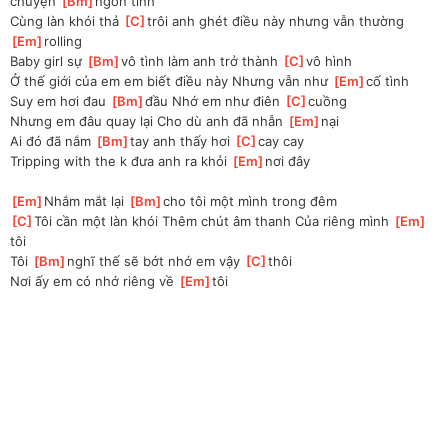
chuyện 
[
Bm
]
ngôn tình
Cùng làn khói thả 
[
C
]
trôi anh ghét điều này nhưng vẫn thường 
[
Em
]
rolling
Baby girl sự 
[
Bm
]
vô tình làm anh trở thành 
[
C
]
vô hình
Ở thế giới của em em biết điều này Nhưng vẫn như 
[
Em
]
cố tình
Suy em hơi đau 
[
Bm
]
đầu Nhớ em như điên 
[
C
]
cuồng
Nhưng em đâu quay lại Cho dù anh đã nhẫn 
[
Em
]
nại
Ai đó đã nắm 
[
Bm
]
tay anh thấy hơi 
[
C
]
cay cay
Tripping with the k đưa anh ra khỏi 
[
Em
]
nơi đây
[
Em
]
Nhắm mắt lại 
[
Bm
]
cho tôi một mình trong đêm
[
C
]
Tôi cần một làn khói Thêm chút âm thanh Của riêng mình 
[
Em
]
tôi
Tôi 
[
Bm
]
nghĩ thế sẽ bớt nhớ em vậy 
[
C
]
thôi
Nơi ấy em có nhớ riêng về 
[
Em
]
tôi