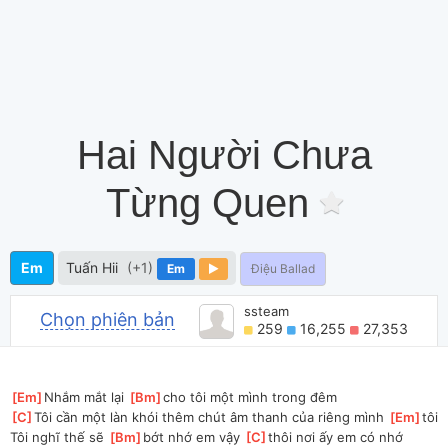
Hai Người Chưa
Từng Quen
Em
Tuấn Hii
(+1)
Em
Điệu Ballad
ssteam
Chọn phiên bản
259
16,255
27,353
[
Em
]
Nhắm mắt lại 
[
Bm
]
cho tôi một mình trong đêm
[
C
]
Tôi cần một làn khói thêm chút âm thanh của riêng mình 
[
Em
]
tôi
Tôi nghĩ thế sẽ 
[
Bm
]
bớt nhớ em vậy 
[
C
]
thôi nơi ấy em có nhớ 