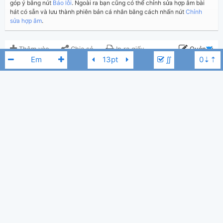
góp ý bằng nút
Báo lỗi
. Ngoài ra bạn cũng có thể chỉnh sửa hợp âm bài
hát có sẵn và lưu thành phiên bản cá nhân bằng cách nhấn nút
Chỉnh
sửa hợp âm
.
Thêm vào
Chia sẻ
In ra giấy
Quản lý
∬
ngày 26 tháng 05, 2022
Cập nhật:
BÌNH LUẬN
1,440
Lượt xem:
Hiển thị bình luận
ssteam
Người đăng:
(kabigon91 đã duyệt)
Tuấn Hii
NVM
Em
NVM
,
Tuấn Hii
Tác giả:
Nhạc Trẻ
Thể loại:
1
Yêu thích: