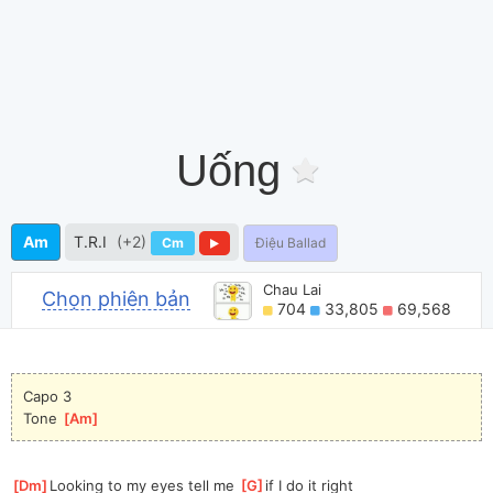
Uống
Am
T.R.I
(+2)
Cm
Điệu Ballad
Chau Lai
Chọn phiên bản
704
33,805
69,568
Capo 3
Tone 
[
Am
]
[
Dm
]
Looking to my eyes tell me 
[
G
]
if I do it right