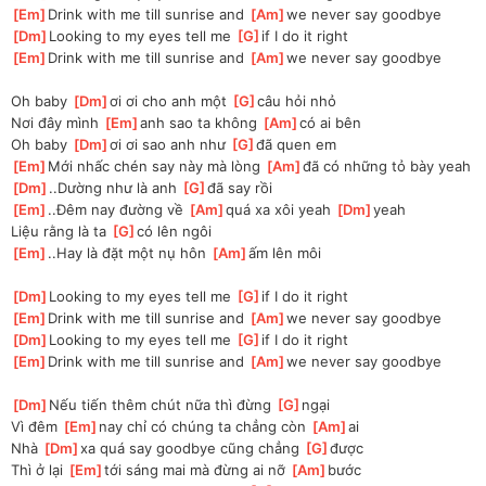
[
Em
]
Drink with me till sunrise and 
[
Am
]
we never say goodbye
[
Dm
]
Looking to my eyes tell me 
[
G
]
if I do it right
[
Em
]
Drink with me till sunrise and 
[
Am
]
we never say goodbye
Oh baby 
[
Dm
]
ơi ơi cho anh một 
[
G
]
câu hỏi nhỏ
Nơi đây mình 
[
Em
]
anh sao ta không 
[
Am
]
có ai bên
Oh baby 
[
Dm
]
ơi ơi sao anh như 
[
G
]
đã quen em
[
Em
]
Mới nhấc chén say này mà lòng 
[
Am
]
đã có những tỏ bày yeah
[
Dm
]
..Dường như là anh 
[
G
]
đã say rồi
[
Em
]
..Đêm nay đường về 
[
Am
]
quá xa xôi yeah 
[
Dm
]
yeah
Liệu rằng là ta 
[
G
]
có lên ngôi
[
Em
]
..Hay là đặt một nụ hôn 
[
Am
]
ấm lên môi
[
Dm
]
Looking to my eyes tell me 
[
G
]
if I do it right
[
Em
]
Drink with me till sunrise and 
[
Am
]
we never say goodbye
[
Dm
]
Looking to my eyes tell me 
[
G
]
if I do it right
[
Em
]
Drink with me till sunrise and 
[
Am
]
we never say goodbye
[
Dm
]
Nếu tiến thêm chút nữa thì đừng 
[
G
]
ngại
Vì đêm 
[
Em
]
nay chỉ có chúng ta chẳng còn 
[
Am
]
ai
Nhà 
[
Dm
]
xa quá say goodbye cũng chẳng 
[
G
]
được
Thì ở lại 
[
Em
]
tới sáng mai mà đừng ai nỡ 
[
Am
]
bước