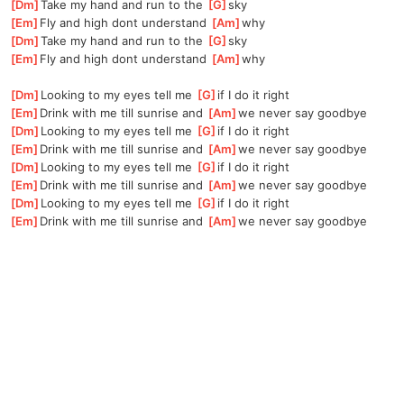
[
Dm
]
Take my hand and run to the 
[
G
]
sky
[
Em
]
Fly and high dont understand 
[
Am
]
why
[
Dm
]
Take my hand and run to the 
[
G
]
sky
[
Em
]
Fly and high dont understand 
[
Am
]
why
[
Dm
]
Looking to my eyes tell me 
[
G
]
if I do it right
[
Em
]
Drink with me till sunrise and 
[
Am
]
we never say goodbye
[
Dm
]
Looking to my eyes tell me 
[
G
]
if I do it right
[
Em
]
Drink with me till sunrise and 
[
Am
]
we never say goodbye
[
Dm
]
Looking to my eyes tell me 
[
G
]
if I do it right
[
Em
]
Drink with me till sunrise and 
[
Am
]
we never say goodbye
[
Dm
]
Looking to my eyes tell me 
[
G
]
if I do it right
[
Em
]
Drink with me till sunrise and 
[
Am
]
we never say goodbye