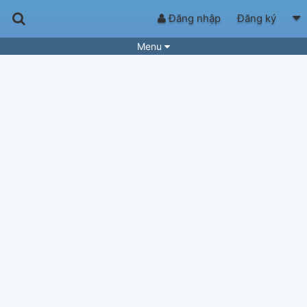
Đăng nhập
Đăng ký
Menu
Bài hát
Guitar Tabs
Playlist
Hợp âm
Điệu bài hát
Thể loại
Tìm theo hợp âm
Tải ứng dụng
Yêu cầu hợp âm
Thành Viên
Khóa học
Quản lý
71
Tắt quảng cáo