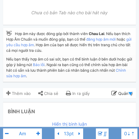
Chưa có bản Tab nào cho bài hát này
👋
Hợp âm này được đóng góp bởi thành viên
Chau Lai
. Nếu bạn thích
Hợp Âm Chuẩn và muốn đóng góp, bạn có thể
đăng hợp âm mới
hoặc
gửi
yêu cầu hợp âm
. Hợp âm của bạn sẽ được hiển thị trên trang chủ cho tất
cả mọi người tra cứu.
Nếu bạn thấy hợp âm có sai sót, bạn có thể bình luận ở bên dưới hoặc gửi
góp ý bằng nút
Báo lỗi
. Ngoài ra bạn cũng có thể chỉnh sửa hợp âm bài
hát có sẵn và lưu thành phiên bản cá nhân bằng cách nhấn nút
Chỉnh
sửa hợp âm
.
Thêm vào
Chia sẻ
In ra giấy
Quản lý
ngày 15 tháng 03, 2020
Cập nhật:
BÌNH LUẬN
3,034
Lượt xem:
Hiển thị bình luận
Chau Lai
Người đăng:
(Dương Công Vủ đã duyệt)
∬