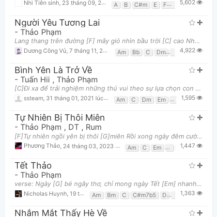
5,602
Nhi Tiên sinh
,
23 tháng 09, 2020 lúc 08:22pm
A
B
C#m
E
F#m
G#m
Người Yêu Tương Lai
-
Thảo Phạm
Lang thang trên đường [F] mây gió nhìn bầu trời [C] cao Nhớ nhớ lắm vòng [Dm] tay ấy luyến lưu như
4,922
Dương Công Vủ
,
7 tháng 11, 2017 lúc 08:43pm
Am
Bb
C
Dm
F
Gm
Bình Yên Là Trở Về
-
Tuấn Hii
,
Thảo Phạm
[C]Đi xa để trải nghiệm những thú vui theo sự lựa chọn con tim [Am]Đi xa để trải nghiệm những hươn
1,595
ssteam
,
31 tháng 01, 2021 lúc 01:37pm
Am
C
Dm
Em
F
G
Tự Nhiên Bị Thôi Miên
-
Thảo Phạm
,
DT
,
Rum
[F]Tự nhiên ngồi yên bị thôi [G]miên Rồi xong ngày đêm cười như [Em]điên Gặp ai thì em cũng luyên [
1,447
Phương Thảo
,
24 tháng 03, 2023 lúc 05:23pm
Am
C
Em
F
G
Tết Thảo
-
Thảo Phạm
verse: Ngày [G] bé ngây thơ, chỉ mong ngày Tết [Em] nhanh về Nhiều [C] bánh mứt thơm, mẹ mua đồ mớ
1,363
Nicholas Huynh
,
19 tháng 01, 2023 lúc 07:06am
Am
Bm
C
C#m7b5
D
Dsus4
Em
G
Nhắm Mắt Thấy Hè Về