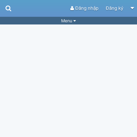
Đăng nhập
Đăng ký
Menu
Bài hát
Guitar Tabs
Playlist
Hợp âm
Điệu bài hát
Thể loại
Tìm theo hợp âm
Tải ứng dụng
Yêu cầu hợp âm
Thành Viên
Khóa học
Quản lý
78
Tắt quảng cáo