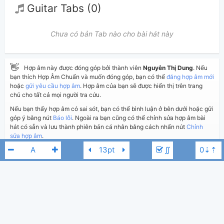
Guitar Tabs (0)
Chưa có bản Tab nào cho bài hát này
👋
Hợp âm này được đóng góp bởi thành viên
Nguyễn Thị Dung
. Nếu
bạn thích Hợp Âm Chuẩn và muốn đóng góp, bạn có thể
đăng hợp âm mới
hoặc
gửi yêu cầu hợp âm
. Hợp âm của bạn sẽ được hiển thị trên trang
chủ cho tất cả mọi người tra cứu.
Nếu bạn thấy hợp âm có sai sót, bạn có thể bình luận ở bên dưới hoặc gửi
góp ý bằng nút
Báo lỗi
. Ngoài ra bạn cũng có thể chỉnh sửa hợp âm bài
hát có sẵn và lưu thành phiên bản cá nhân bằng cách nhấn nút
Chỉnh
sửa hợp âm
.
∬
Thêm vào
Chia sẻ
In ra giấy
Quản lý
ngày 21 tháng 11, 2020
Cập nhật:
BÌNH LUẬN
1,841
Lượt xem:
Tốp ca thiếu nhi
A
Hiển thị bình luận
Nguyễn Thị Dung
Người đăng: