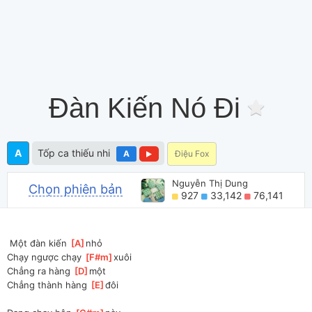
Đàn Kiến Nó Đi
A
Tốp ca thiếu nhi
A
Điệu Fox
Nguyễn Thị Dung
Chọn phiên bản
927
33,142
76,141
 Một đàn kiến 
[
A
]
nhỏ
Chạy ngược chạy 
[
F#m
]
xuôi
Chẳng ra hàng 
[
D
]
một
Chẳng thành hàng 
[
E
]
đôi