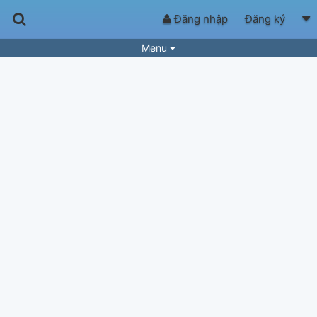
Đăng nhập
Đăng ký
Menu
Bài hát
Guitar Tabs
Playlist
Hợp âm
Điệu bài hát
Thể loại
Tìm theo hợp âm
Tải ứng dụng
Yêu cầu hợp âm
Thành Viên
Khóa học
Quản lý
73
Tắt quảng cáo