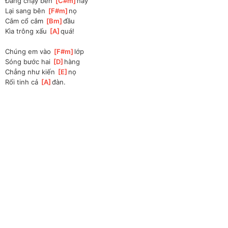
Đang chạy bên 
[
C#m
]
này
Lại sang bên 
[
F#m
]
nọ
Cắm cổ cắm 
[
Bm
]
đầu
Kìa trông xấu 
[
A
]
quá!
Chúng em vào 
[
F#m
]
lớp
Sóng bước hai 
[
D
]
hàng
Chẳng như kiến 
[
E
]
nọ
Rối tinh cả 
[
A
]
đàn.