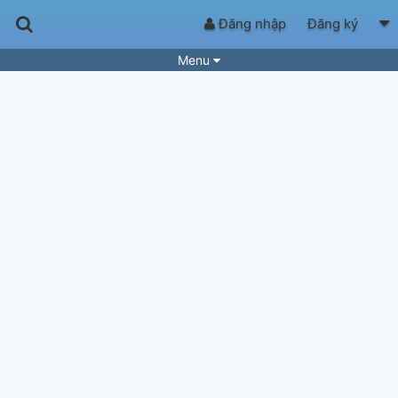
Đăng nhập
Đăng ký
Menu
Bài hát
Guitar Tabs
Playlist
Hợp âm
Điệu bài hát
Thể loại
Tìm theo hợp âm
Tải ứng dụng
Yêu cầu hợp âm
Thành Viên
Khóa học
Quản lý
65
Tắt quảng cáo