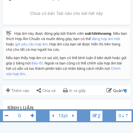
Chưa có bản Tab nào cho bài hát này
👋
Hợp âm này được đóng góp bởi thành viên
sub1dinhvuong
. Nếu bạn
thích Hợp Âm Chuẩn và muốn đóng góp, bạn có thể
đăng hợp âm mới
hoặc
gửi yêu cầu hợp âm
. Hợp âm của bạn sẽ được hiển thị trên trang
chủ cho tất cả mọi người tra cứu.
Nếu bạn thấy hợp âm có sai sót, bạn có thể bình luận ở bên dưới hoặc gửi
góp ý bằng nút
Báo lỗi
. Ngoài ra bạn cũng có thể chỉnh sửa hợp âm bài
hát có sẵn và lưu thành phiên bản cá nhân bằng cách nhấn nút
Chỉnh
sửa hợp âm
.
Thêm vào
Chia sẻ
In ra giấy
Quản lý
ngày 10 tháng 08, 2020
Cập nhật:
BÌNH LUẬN
1,813
Lượt xem:
∬
Hiển thị bình luận
sub1dinhvuong
Người đăng:
(kabigon91 đã duyệt)