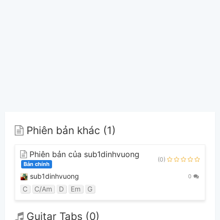
Phiên bản khác (1)
Phiên bản của sub1dinhvuong
(0)
Bản chính
sub1dinhvuong
0
C
C/Am
D
Em
G
Guitar Tabs (0)