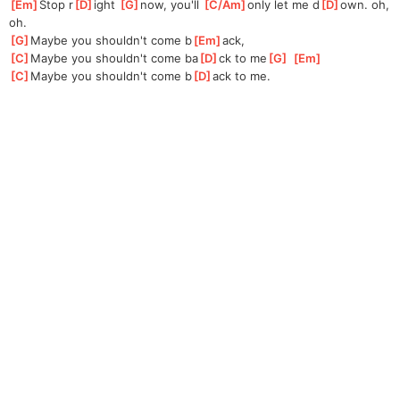
[
Em
]
Stop r
[
D
]
ight 
[
G
]
now, you'll 
[
C/Am
]
only let me d
[
D
]
own. oh, 
oh.
[
G
]
Maybe you shouldn't come b
[
Em
]
ack,
[
C
]
Maybe you shouldn't come ba
[
D
]
ck to me
[
G
]
[
Em
]
[
C
]
Maybe you shouldn't come b
[
D
]
ack to me.