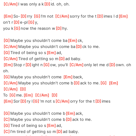
[
C/Am
]
I was only a k
[
D
]
id. oh, oh.
[
Em
]
So-
[
D
]
rry 
[
G
]
I'm not 
[
C/Am
]
sorry for the t
[
D
]
imes I d
[
Em
]
on't r
[
D
]
e-pl
[
G
]
y,
you k
[
G
]
now the reason w
[
D
]
hy.
[
G
]
Maybe you shouldn't come ba
[
Em
]
ck,
[
C/Am
]
Maybe you shouldn't come ba
[
D
]
ck to me.
[
G
]
Tired of being so s
[
Em
]
ad,
[
C/Am
]
Tired of getting so m
[
D
]
ad baby.
[
Em
]
Stop r
[
D
]
ight n
[
G
]
ow, you'll 
[
C/Am
]
only let me d
[
D
]
own. oh 
oh.
[
G
]
Maybe you shouldn't come 
[
Em
]
back,
[
C/Am
]
Maybe you shouldn't come b
[
D
]
ack to me.
[
G
]
[
Em
]
[
C/Am
]
[
D
]
To 
[
G
]
me.
[
Em
]
[
C/Am
]
[
D
]
[
Em
]
Sor
[
D
]
ry I
[
G
]
'm not s
[
C/Am
]
orry for the t
[
D
]
imes
[
G
]
Maybe you shouldn't come b
[
Em
]
ack,
[
C
]
Maybe you shouldn't come b
[
D
]
ack to me.
[
G
]
Tired of being so s
[
Em
]
ad,
[
C
]
I'm tired of getting so m
[
D
]
ad baby.