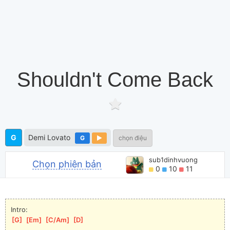
Shouldn't Come Back
G
Demi Lovato
G
chọn điệu
sub1dinhvuong
Chọn phiên bản
0
10
11
Intro:
[
G
]
[
Em
]
[
C/Am
]
[
D
]