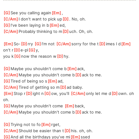
[
G
]
See you calling again
[
Em
]
,
[
C/Am
]
I don't want to pick up
[
D
]
. No, oh.
[
G
]
I've been laying in b
[
Em
]
ed,
[
C/Am
]
Probably thinking to m
[
D
]
uch. Oh, oh.
[
Em
]
So-
[
D
]
rry 
[
G
]
I'm not 
[
C/Am
]
sorry for the t
[
D
]
imes I d
[
Em
]
on't r
[
D
]
e-pl
[
G
]
y,
you k
[
G
]
now the reason w
[
D
]
hy.
[
G
]
Maybe you shouldn't come b
[
Em
]
ack,
[
C/Am
]
Maybe you shouldn't come b
[
D
]
ack to me.
[
G
]
Tired of being so s
[
Em
]
ad,
[
C/Am
]
Tired of getting so m
[
D
]
ad baby.
[
Em
]
Stop r
[
D
]
ight n
[
G
]
ow, you'll 
[
C/Am
]
only let me d
[
D
]
own. oh 
oh.
[
G
]
Maybe you shouldn't come 
[
Em
]
back,
[
C/Am
]
Maybe you shouldn't come b
[
D
]
ack to me.
[
G
]
Trying not to fo
[
Em
]
rget,
[
C/Am
]
Should be easier than t
[
D
]
his. oh, oh.
[
G
]
And all the birthdays you've mi
[
Em
]
ssed