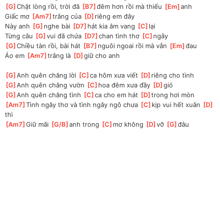
[
G
]
Chật lòng rồi, trời đã 
[
B7
]
đêm hơn rồi mà thiếu 
[
Em
]
anh 
Giấc mơ 
[
Am7
]
trắng của 
[
D
]
riêng em đây 
Này anh 
[
G
]
nghe bài 
[
D7
]
hát kia âm vang 
[
C
]
lại 
Từng câu 
[
G
]
vui đã chứa 
[
D7
]
chan tình thơ 
[
C
]
ngây 
[
G
]
Chiều tàn rồi, bài hát 
[
B7
]
nguôi ngoai rồi mà vẫn 
[
Em
]
đau 
Áo em 
[
Am7
]
trắng là 
[
D
]
giữ cho anh 
[
G
]
Anh quên chăng lời 
[
C
]
ca hôm xưa viết 
[
D
]
riêng cho tình 
[
G
]
Anh quên chăng vườn 
[
C
]
hoa đêm xưa đầy 
[
D
]
gió 
[
G
]
Anh quên chăng tình 
[
C
]
ca cho em hát 
[
D
]
trong hơi mòn 
[
Am7
]
Tình ngây thơ và tình ngây ngô chưa 
[
C
]
kịp vui hết xuân 
[
D
]
thì 
[
Am7
]
Giữ mãi 
[
G/B
]
anh trong 
[
C
]
mơ không 
[
D
]
vỡ 
[
G
]
đâu