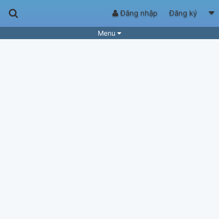
Đăng nhập
Đăng ký
Menu
Bài hát
Guitar Tabs
Playlist
Hợp âm
Điệu bài hát
Thể loại
Tìm theo hợp âm
Tải ứng dụng
Yêu cầu hợp âm
Thành Viên
Khóa học
Quản lý
61
Tắt quảng cáo