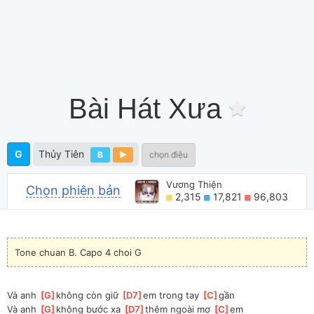
Bài Hát Xưa
G
Thủy Tiên
B
chọn điệu
Vương Thiện
Chọn phiên bản
2,315
17,821
96,803
Tone chuan B. Capo 4 choi G
Và anh 
[
G
]
không còn giữ 
[
D7
]
em trong tay 
[
C
]
gần 
Và anh 
[
G
]
không bước xa 
[
D7
]
thêm ngoài mơ 
[
C
]
em 