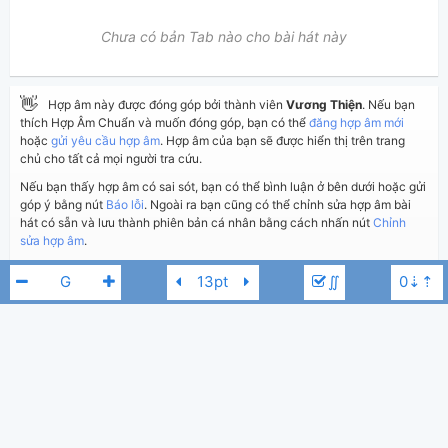
Chưa có bản Tab nào cho bài hát này
👋
Hợp âm này được đóng góp bởi thành viên
Vương Thiện
. Nếu bạn
thích Hợp Âm Chuẩn và muốn đóng góp, bạn có thể
đăng hợp âm mới
hoặc
gửi yêu cầu hợp âm
. Hợp âm của bạn sẽ được hiển thị trên trang
chủ cho tất cả mọi người tra cứu.
Nếu bạn thấy hợp âm có sai sót, bạn có thể bình luận ở bên dưới hoặc gửi
góp ý bằng nút
Báo lỗi
. Ngoài ra bạn cũng có thể chỉnh sửa hợp âm bài
hát có sẵn và lưu thành phiên bản cá nhân bằng cách nhấn nút
Chỉnh
sửa hợp âm
.
∬
Thêm vào
Chia sẻ
In ra giấy
Quản lý
ngày 4 tháng 12, 2018
Cập nhật:
BÌNH LUẬN
2,575
Lượt xem:
Thủy Tiên
B
Hiển thị bình luận
Vương Thiện
Người đăng:
(kabigon91 đã duyệt)
N/A