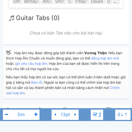
Dm
Bbmaj7
Am7
Gm7
C
Fmaj7
Dsus4
D
Dm7
Guitar Tabs (0)
Chưa có bản Tab nào cho bài hát này
👋
Hợp âm này được đóng góp bởi thành viên
Vương Thiện
. Nếu bạn
thích Hợp Âm Chuẩn và muốn đóng góp, bạn có thể
đăng hợp âm mới
hoặc
gửi yêu cầu hợp âm
. Hợp âm của bạn sẽ được hiển thị trên trang
chủ cho tất cả mọi người tra cứu.
Nếu bạn thấy hợp âm có sai sót, bạn có thể bình luận ở bên dưới hoặc gửi
góp ý bằng nút
Báo lỗi
. Ngoài ra bạn cũng có thể chỉnh sửa hợp âm bài
hát có sẵn và lưu thành phiên bản cá nhân bằng cách nhấn nút
Chỉnh
sửa hợp âm
.
Thêm vào
Chia sẻ
In ra giấy
Quản lý
∬
ngày 14 tháng 06, 2019
Cập nhật:
BÌNH LUẬN
3,556
Lượt xem: