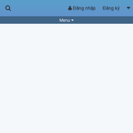
Đăng nhập
Đăng ký
Menu
Bài hát
Guitar Tabs
Playlist
Hợp âm
Điệu bài hát
Thể loại
Tìm theo hợp âm
Tải ứng dụng
Yêu cầu hợp âm
Thành Viên
Khóa học
Quản lý
92
Tắt quảng cáo