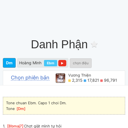
Danh Phận
Dm
Hoàng Minh
Ebm
chọn điệu
Vương Thiện
Chọn phiên bản
2,315
17,821
96,791
Tone chuan Ebm. Capo 1 choi Dm.
Tone 
[
Dm
]
1. 
[
Bbmaj7
]
Chợt giật mình tự hỏi