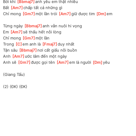
Bởi khi 
[
Bbmaj7
]
anh yêu em thật nhiều
Bất 
[
Am7
]
chấp tất cả những gì
Chỉ mong 
[
Gm7
]
một lần trói 
[
Am7
]
giữ được tim 
[
Dm
]
em
Từng ngày 
[
Bbmaj7
]
anh vẫn nuôi hi vọng
Em 
[
Am7
]
sẽ thấu hết nỗi lòng
Chỉ mong 
[
Gm7
]
một lần
Trong 
[
C
]
em anh là 
[
Fmaj7
]
duy nhất
Tận sâu 
[
Bbmaj7
]
nơi cất giấu nỗi buồn
Anh 
[
Am7
]
ước lắm đến một ngày
Anh sẽ 
[
Gm7
]
được gọi tên 
[
Am7
]
em là người 
[
Dm
]
yêu
(Giang Tấu)
(2) (ĐK) (ĐK)