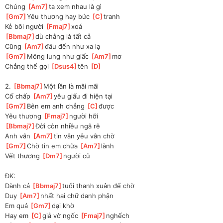
Chúng 
[
Am7
]
ta xem nhau là gì
[
Gm7
]
Yêu thương hay bức 
[
C
]
tranh
Kẻ bôi người 
[
Fmaj7
]
xoá
[
Bbmaj7
]
dù chẳng là tất cả
Cũng 
[
Am7
]
đâu đến như xa lạ
[
Gm7
]
Mông lung như giấc 
[
Am7
]
mơ
Chẳng thể gọi 
[
Dsus4
]
tên 
[
D
]
2. 
[
Bbmaj7
]
Một lần là mãi mãi
Cố chấp 
[
Am7
]
yêu giấu đi hiện tại
[
Gm7
]
Bên em anh chẳng 
[
C
]
được
Yêu thương 
[
Fmaj7
]
người hỡi
[
Bbmaj7
]
Đời còn nhiều ngã rẽ
Anh vẫn 
[
Am7
]
tin vẫn yêu vẫn chờ
[
Gm7
]
Chờ tin em chữa 
[
Am7
]
lành
Vết thương 
[
Dm7
]
người cũ
ĐK:
Dành cả 
[
Bbmaj7
]
tuổi thanh xuân để chờ
Duy 
[
Am7
]
nhất hai chữ danh phận
Em quá 
[
Gm7
]
dại khờ
Hay em 
[
C
]
giả vờ ngốc 
[
Fmaj7
]
nghếch