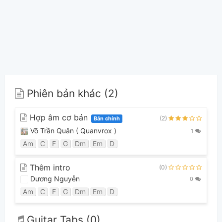
Phiên bản khác (2)
Hợp âm cơ bản
(2)
Bản chính
Võ Trần Quân ( Quanvrox )
1
Am
C
F
G
Dm
Em
D
Thêm intro
(0)
Dương Nguyễn
0
Am
C
F
G
Dm
Em
D
Guitar Tabs (0)