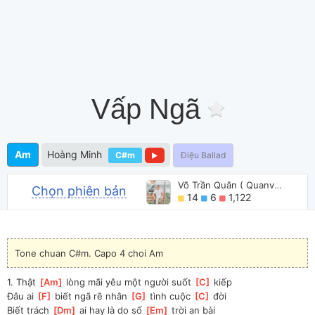
Vấp Ngã
Am
Hoàng Minh
C#m
Điệu Ballad
Võ Trần Quân ( Quanvrox )
Chọn phiên bản
14
6
1,122
Tone chuan C#m. Capo 4 choi Am
1. Thật 
[
Am
]
 lòng mãi yêu một người suốt 
[
C
]
 kiếp
Đâu ai 
[
F
]
 biết ngã rẽ nhân 
[
G
]
 tình cuộc 
[
C
]
 đời
Biết trách 
[
Dm
]
 ai hay là do số 
[
Em
]
 trời an bài