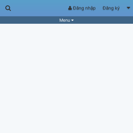
Đăng nhập
Đăng ký
Menu
Bài hát
Guitar Tabs
Playlist
Hợp âm
Điệu bài hát
Thể loại
Tìm theo hợp âm
Tải ứng dụng
Yêu cầu hợp âm
Thành Viên
Khóa học
Quản lý
50
Tắt quảng cáo