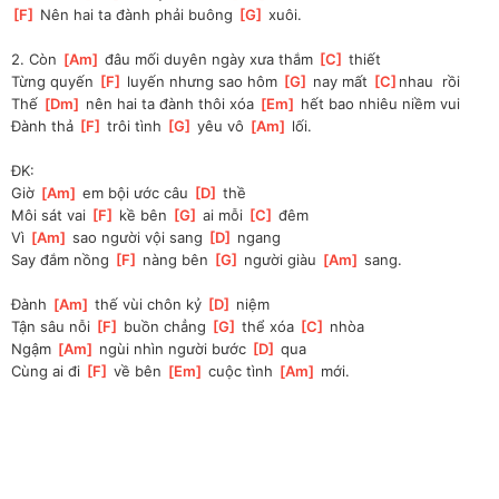
[
F
]
 Nên hai ta đành phải buông 
[
G
]
 xuôi.
2. Còn 
[
Am
]
 đâu mối duyên ngày xưa thắm 
[
C
]
 thiết
Từng quyến 
[
F
]
 luyến nhưng sao hôm 
[
G
]
 nay mất 
[
C
]
nhau  rồi
Thế 
[
Dm
]
 nên hai ta đành thôi xóa 
[
Em
]
 hết bao nhiêu niềm vui
Đành thả 
[
F
]
 trôi tình 
[
G
]
 yêu vô 
[
Am
]
 lối.
ĐK:
Giờ 
[
Am
]
 em bội ước câu 
[
D
]
 thề
Môi sát vai 
[
F
]
 kề bên 
[
G
]
 ai mỗi 
[
C
]
 đêm
Vì 
[
Am
]
 sao người vội sang 
[
D
]
 ngang
Say đắm nồng 
[
F
]
 nàng bên 
[
G
]
 người giàu 
[
Am
]
 sang.
Đành 
[
Am
]
 thế vùi chôn kỷ 
[
D
]
 niệm
Tận sâu nỗi 
[
F
]
 buồn chẳng 
[
G
]
 thể xóa 
[
C
]
 nhòa
Ngậm 
[
Am
]
 ngùi nhìn người bước 
[
D
]
 qua
Cùng ai đi 
[
F
]
 về bên 
[
Em
]
 cuộc tình 
[
Am
]
 mới. 