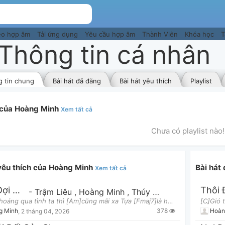
eo hợp âm
Tải ứng dụng
Yêu cầu hợp âm
Thành Viên
Khóa học
T
Thông tin cá nhân
 tin chung
Bài hát đã đăng
Bài hát yêu thích
Playlist
t của Hoàng Minh
Xem tất cả
Chưa có playlist nào!
 yêu thích của Hoàng Minh
Bài hát
Xem tất cả
Thôi Đợi Chờ
-
Trậm Liêu
,
Hoàng Minh
,
Thúy Hằng
[C]Gió thoáng qua tình ta thì [Am]cũng mãi xa Tựa [Fmaj7]là hôm qua mà giờ [G]2 đứa 2 nơi.. H
378
g Minh
,
2 tháng 04, 2026
Hoàn