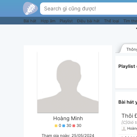
Bài hát
Hợp âm
Playlist
Điệu bài hát
Thể loại
Tìm th
Thông
Playlis
Bài hát
Hoàng Minh
0
30
30
Hoàn
Tham gia ngày: 25/05/2024