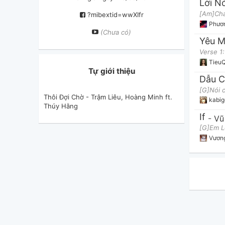
Lời N
?mibextid=wwXIfr
Phươ
(Chưa có)
Tieu
Tự giới thiệu
Thôi Đợi Chờ - Trậm Liêu, Hoàng Minh ft.
kabi
Thúy Hằng
If
-
Vũ
Vươn