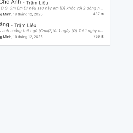
 Cho Anh
-
Trậm Liêu
#hook ( D G-Gm Em D) nếu sau này em [D] khóc với 2 dòng nước [G] mắt bon chen hàng [Gm] mi trái
437
g Minh
,
19 tháng 12, 2025
Hẫng
-
Trậm Liêu
#verse1: anh chẳng thể ngờ [Cmaj7]tới 1 ngày [D] Tới 1 ngày có 1 chàng trai [Bm7]đến thì thầm [E
759
g Minh
,
19 tháng 12, 2025