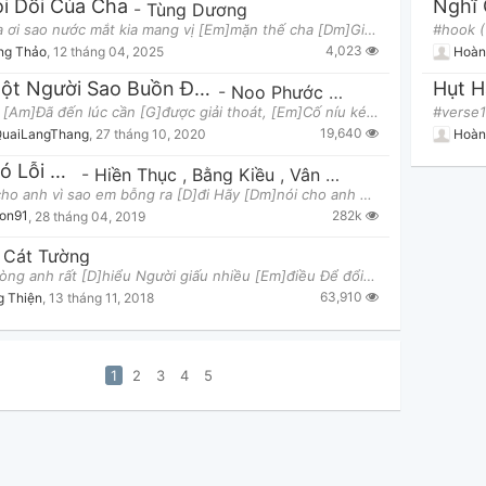
ói Dối Của Cha
Nghĩ
-
Tùng Dương
[Am]Cha ơi sao nước mắt kia mang vị [Em]mặn thế cha [Dm]Giọt mồi hôi cha rơi tan trong [E7]biển cả
4,023
ng Thảo
,
12 tháng 04, 2025
Hoàn
Yêu Một Người Sao Buồn Đến Thế
Hụt 
-
Noo Phước Thịnh
Verse 1: [Am]Đã đến lúc cần [G]được giải thoát, [Em]Cố níu kéo cũng [Am]chỉ vỡ tan, [Am]Như hoa
19,640
QuaiLangThang
,
27 tháng 10, 2020
Hoàn
Dẫu Có Lỗi Lầm
-
Hiền Thục
,
Bằng Kiều
,
Vân Quỳnh
[G]Nói cho anh vì sao em bỗng ra [D]đi Hãy [Dm]nói cho anh những [E7]điều từ lâu em [Am]giấu [Cm]D
282k
gon91
,
28 tháng 04, 2019
 Cát Tường
[G]Em Lòng anh rất [D]hiểu Người giấu nhiều [Em]điều Để đổi lấy anh nụ [C]cười thương yêu
63,910
g Thiện
,
13 tháng 11, 2018
1
2
3
4
5