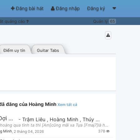
Đăng bài hát
Đăng nhập
Đăng ký
ắt quảng cáo
Quản lý
65
Điểm uy tín
Guitar Tabs
 đã đăng của Hoàng Minh
Xem tất cả
Thôi Đợi Chờ
-
Trậm Liêu
,
Hoàng Minh
,
Thúy Hằng
[C]Gió thoáng qua tình ta thì [Am]cũng mãi xa Tựa [Fmaj7]là hôm qua mà giờ [G]2 đứa 2 nơi.. H
378
g Minh
,
2 tháng 04, 2026