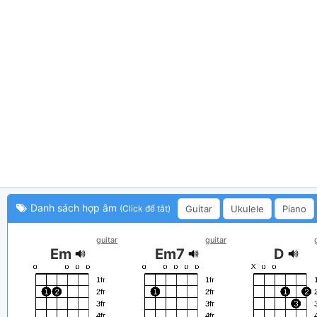
Danh sách hợp âm
Guitar
Ukulele
Piano
(Click để tắt)
guitar
guitar
Em
Em7
D