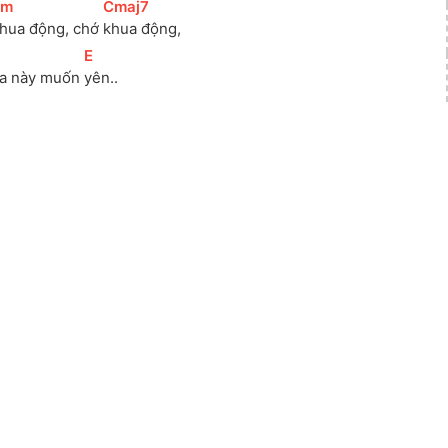
Em
]
[
Cmaj7
]
hua động, chớ 
khua động,
]
[
E
]
a này muốn 
yên..