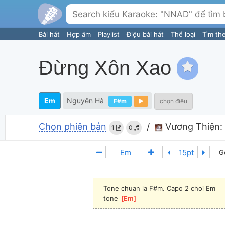
Bài hát
Hợp âm
Playlist
Điệu bài hát
Thể loại
Tìm th
Đừng Xôn Xao
Em
Nguyên Hà
F#m
chọn điệu
Chọn phiên bản
/
Vương Thiện:
1
0
G
Tone chuan la F#m. Capo 2 choi Em
tone 
[
Em
]