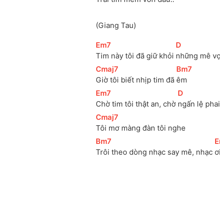
(Giang Tau)
[
Em7
]
[
D
]
Tim này tôi đã giữ khỏi 
những mê v
[
Cmaj7
]
[
Bm7
]
Giờ tôi biết nhịp tim đã 
êm
[
Em7
]
[
D
]
Chờ tim tôi thật an, chờ 
ngấn lệ phai
[
Cmaj7
]
Tôi mơ màng đàn tôi nghe
[
Bm7
]
[
E
Trôi theo dòng nhạc say mê, nhạc 
ơi