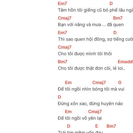
[
Em7
]
[
D
]
Tâm hồn tôi giếng cũ bỏ 
phế lâu ng
[
Cmaj7
]
[
Bm7
]
Bạn với nắng và mưa ... đã 
quen
[
Em7
]
[
D
]
Thì sao quen hội đông, sợ 
tiếng cư
[
Cmaj7
]
Cho tôi được mình tôi thôi
[
Bm7
]
[
Emadd
Cho tôi được thật đơn côi, lẻ 
loi.. 
[
Em
]
[
Cmaj7
]
[
G
]
Để 
tôi ngồi nhìn 
bóng tôi mà 
vui
[
D
]
Đừng xôn xao, đừng huyên náo
[
Em
]
[
Cmaj7
]
Để 
tôi ngồi vỗ 
yên lại
[
D
]
[
E
]
[
Bm7
]
Trái 
tim mềm vốn 
đau.. 