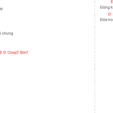
[
Đừng 
k
ày
[
D
Đóa 
ho
ời chung
9
]
[
D
]
[
Cmaj7
]
[
Bm7
]