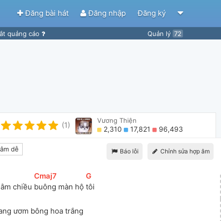
Đăng bài hát
Đăng nhập
Đăng ký
ắt quảng cáo
Quản lý
72
Vương Thiện
(1)
2,310
17,821
96,493
âm dễ
Báo lỗi
Chỉnh sửa hợp âm
]
[
Cmaj7
]
[
G
]
nằm chiều 
buông màn hộ 
tôi
ang ươm bông hoa trắng