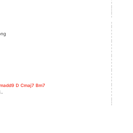
ọng
madd9
]
[
D
]
[
Cmaj7
]
[
Bm7
]
.. 