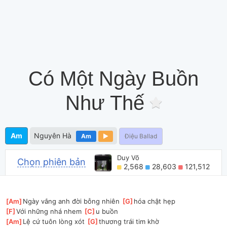
Có Một Ngày Buồn
Như Thế
Am
Nguyên Hà
Am
Điệu Ballad
Duy Võ
Chọn phiên bản
2,568
28,603
121,512
[
Am
]
Ngày vắng anh đời bỗng nhiên 
[
G
]
hóa chật hẹp
[
F
]
Với những nhá nhem 
[
C
]
u buồn
[
Am
]
Lệ cứ tuôn lòng xót 
[
G
]
thương trái tim khờ