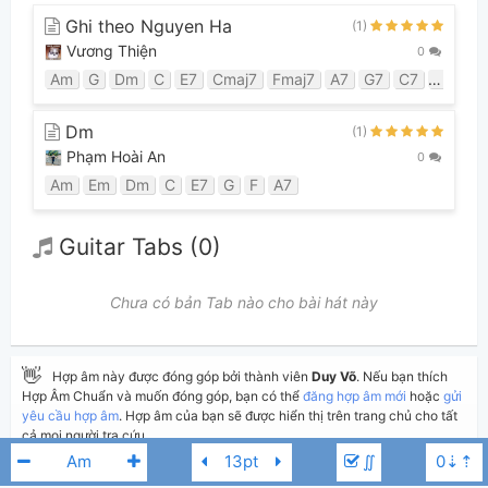
Ghi theo Nguyen Ha
(1)
Vương Thiện
0
Am
G
Dm
C
E7
Cmaj7
Fmaj7
A7
G7
C7
Bm7b5
Dm
(1)
Phạm Hoài An
0
Am
Em
Dm
C
E7
G
F
A7
Guitar Tabs (0)
Chưa có bản Tab nào cho bài hát này
👋
Hợp âm này được đóng góp bởi thành viên
Duy Võ
. Nếu bạn thích
Hợp Âm Chuẩn và muốn đóng góp, bạn có thể
đăng hợp âm mới
hoặc
gửi
yêu cầu hợp âm
. Hợp âm của bạn sẽ được hiển thị trên trang chủ cho tất
cả mọi người tra cứu.
∬
Nếu bạn thấy hợp âm có sai sót, bạn có thể bình luận ở bên dưới hoặc gửi
góp ý bằng nút
Báo lỗi
. Ngoài ra bạn cũng có thể chỉnh sửa hợp âm bài