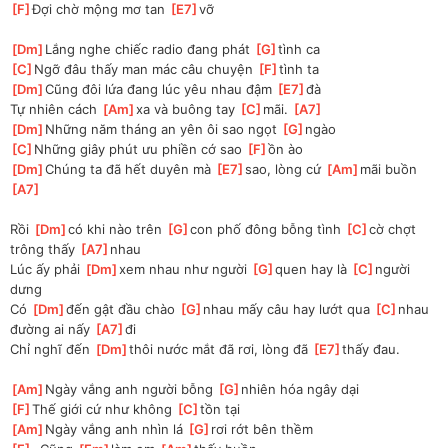
[
F
]
Đợi chờ mộng mơ tan 
[
E7
]
vỡ
[
Dm
]
Lắng nghe chiếc radio đang phát 
[
G
]
tình ca
[
C
]
Ngỡ đâu thấy man mác câu chuyện 
[
F
]
tình ta
[
Dm
]
Cũng đôi lứa đang lúc yêu nhau đậm 
[
E7
]
đà
Tự nhiên cách 
[
Am
]
xa và buông tay 
[
C
]
mãi. 
[
A7
]
[
Dm
]
Những năm tháng an yên ôi sao ngọt 
[
G
]
ngào
[
C
]
Những giây phút ưu phiền cớ sao 
[
F
]
ồn ào
[
Dm
]
Chúng ta đã hết duyên mà 
[
E7
]
sao, lòng cứ 
[
Am
]
mãi buồn 
[
A7
]
Rồi 
[
Dm
]
có khi nào trên 
[
G
]
con phố đông bỗng tình 
[
C
]
cờ chợt 
trông thấy 
[
A7
]
nhau
Lúc ấy phải 
[
Dm
]
xem nhau như người 
[
G
]
quen hay là 
[
C
]
người 
dưng
Có 
[
Dm
]
đến gật đầu chào 
[
G
]
nhau mấy câu hay lướt qua 
[
C
]
nhau 
đường ai nấy 
[
A7
]
đi
Chỉ nghĩ đến 
[
Dm
]
thôi nước mắt đã rơi, lòng đã 
[
E7
]
thấy đau.
[
Am
]
Ngày vắng anh người bỗng 
[
G
]
nhiên hóa ngây dại
[
F
]
Thế giới cứ như không 
[
C
]
tồn tại
[
Am
]
Ngày vắng anh nhìn lá 
[
G
]
rơi rớt bên thềm