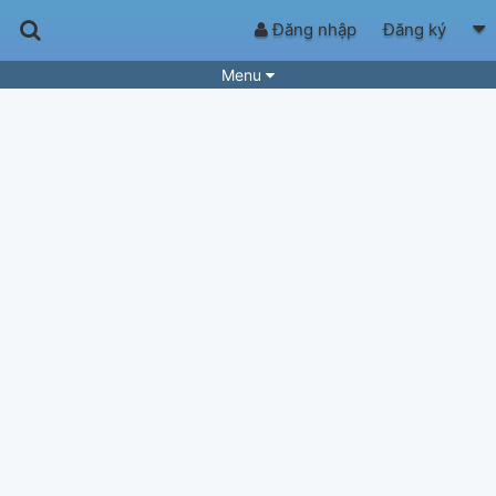
Đăng nhập
Đăng ký
Menu
Bài hát
Guitar Tabs
Playlist
Hợp âm
Điệu bài hát
Thể loại
Tìm theo hợp âm
Tải ứng dụng
Yêu cầu hợp âm
Thành Viên
Khóa học
Quản lý
89
Tắt quảng cáo