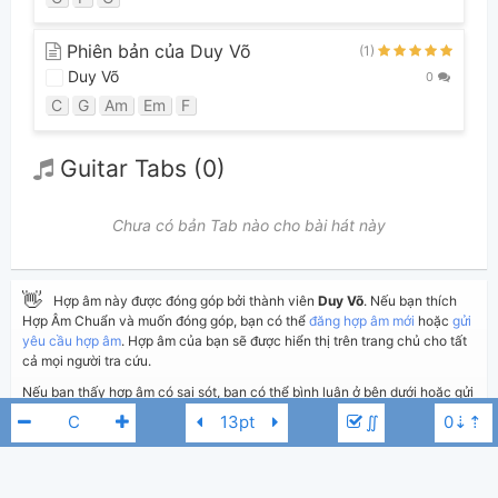
Phiên bản của Duy Võ
(1)
Duy Võ
0
C
G
Am
Em
F
Guitar Tabs (0)
Chưa có bản Tab nào cho bài hát này
👋
Hợp âm này được đóng góp bởi thành viên
Duy Võ
. Nếu bạn thích
Hợp Âm Chuẩn và muốn đóng góp, bạn có thể
đăng hợp âm mới
hoặc
gửi
yêu cầu hợp âm
. Hợp âm của bạn sẽ được hiển thị trên trang chủ cho tất
cả mọi người tra cứu.
Nếu bạn thấy hợp âm có sai sót, bạn có thể bình luận ở bên dưới hoặc gửi
góp ý bằng nút
Báo lỗi
. Ngoài ra bạn cũng có thể chỉnh sửa hợp âm bài
∬
hát có sẵn và lưu thành phiên bản cá nhân bằng cách nhấn nút
Chỉnh
sửa hợp âm
.