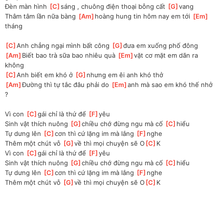
Đèn màn hình 
[
C
]
sáng , chuông điện thoại bỗng cất 
[
G
]
vang
Thâm tâm lần nữa bàng 
[
Am
]
hoàng hung tin hôm nay em tới 
[
Em
]
tháng
[
C
]
Anh chẳng ngại mình bất công 
[
G
]
đưa em xuống phố đông
[
Am
]
Biết bao trà sữa bao nhiêu quà 
[
Em
]
vặt cơ mặt em dãn ra 
không
[
C
]
Anh biết em khó ở 
[
G
]
nhưng em êi anh khó thở
[
Am
]
Đường thì tự tắc đâu phải do 
[
Em
]
anh mà sao em khó thế nhở 
?
Vì con 
[
C
]
gái chỉ là thứ để 
[
F
]
yêu
Sinh vật thích nuông 
[
G
]
chiều chớ đừng ngu mà cố 
[
C
]
hiểu
Tự dưng lên 
[
C
]
cơn thì cứ lặng im mà lắng 
[
F
]
nghe
Thêm một chút vỗ 
[
G
]
về thì mọi chuyện sẽ O
[
C
]
K
Vì con 
[
C
]
gái chỉ là thứ để 
[
F
]
yêu
Sinh vật thích nuông 
[
G
]
chiều chớ đừng ngu mà cố 
[
C
]
hiểu
Tự dưng lên 
[
C
]
cơn thì cứ lặng im mà lắng 
[
F
]
nghe
Thêm một chút vỗ 
[
G
]
về thì mọi chuyện sẽ O
[
C
]
K