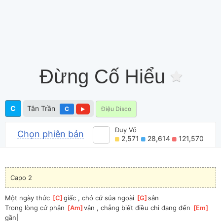
Đừng Cố Hiểu
C
Tân Trần
C
Điệu Disco
Duy Võ
Chọn phiên bản
2,571
28,614
121,570
Capo 2
Một ngày thức 
[
C
]
giấc , chó cứ sủa ngoài 
[
G
]
sân
Trong lòng cứ phân 
[
Am
]
vân , chẳng biết điều chi đang đến 
[
Em
]
gần|