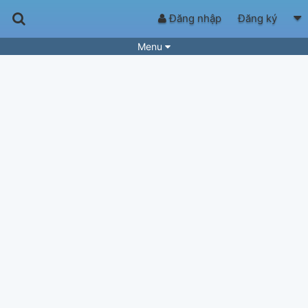
Đăng nhập
Đăng ký
Menu
Bài hát
Guitar Tabs
Playlist
Hợp âm
Điệu bài hát
Thể loại
Tìm theo hợp âm
Tải ứng dụng
Yêu cầu hợp âm
Thành Viên
Khóa học
Quản lý
65
Tắt quảng cáo