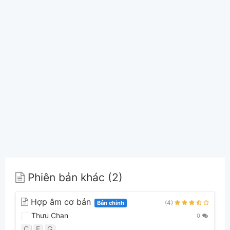
Phiên bản khác (2)
Hợp âm cơ bản
(4)
Bản chính
Thưu Chan
0
C
F
G