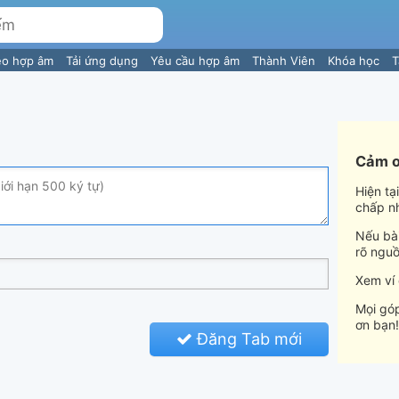
eo hợp âm
Tải ứng dụng
Yêu cầu hợp âm
Thành Viên
Khóa học
T
Cảm ơ
Hiện tạ
chấp n
Nếu bài
rõ nguồ
Xem ví
Mọi góp
ơn bạn!
Đăng Tab mới