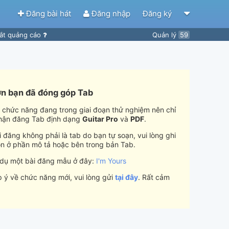
Đăng bài hát
Đăng nhập
Đăng ký
ắt quảng cáo
Quản lý
59
n bạn đã đóng góp Tab
i chức năng đang trong giai đoạn thử nghiệm nên chỉ
hận đăng Tab định dạng
Guitar Pro
và
PDF
.
 đăng không phải là tab do bạn tự soạn, vui lòng ghi
n ở phần mô tả hoặc bên trong bản Tab.
 dụ một bài đăng mẫu ở đây:
I'm Yours
 ý về chức năng mới, vui lòng gửi
tại đây
. Rất cảm