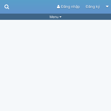
Đăng nhập
Đăng ký
Menu
Bài hát
Guitar Tabs
Playlist
Hợp âm
Điệu bài hát
Thể loại
Tìm theo hợp âm
Tải ứng dụng
Yêu cầu hợp âm
Thành Viên
Khóa học
Quản lý
59
Tắt quảng cáo