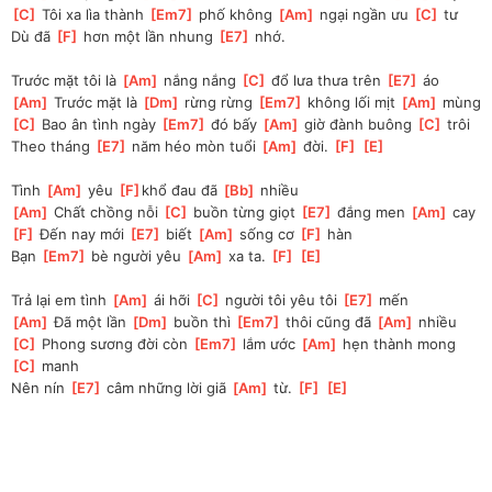
[
C
]
 Tôi xa lìa thành 
[
Em7
]
 phố không 
[
Am
]
 ngại ngần ưu 
[
C
]
 tư
Dù đã 
[
F
]
 hơn một lần nhung 
[
E7
]
 nhớ.
Trước mặt tôi là 
[
Am
]
 nắng nắng 
[
C
]
 đổ lưa thưa trên 
[
E7
]
 áo
[
Am
]
 Trước mặt là 
[
Dm
]
 rừng rừng 
[
Em7
]
 không lối mịt 
[
Am
]
 mùng
[
C
]
 Bao ân tình ngày 
[
Em7
]
 đó bấy 
[
Am
]
 giờ đành buông 
[
C
]
 trôi
Theo tháng 
[
E7
]
 năm héo mòn tuổi 
[
Am
]
 đời. 
[
F
]
[
E
]
Tình 
[
Am
]
 yêu 
[
F
]
khổ đau đã 
[
Bb
]
 nhiều
[
Am
]
 Chất chồng nỗi 
[
C
]
 buồn từng giọt 
[
E7
]
 đắng men 
[
Am
]
 cay
[
F
]
 Đến nay mới 
[
E7
]
 biết 
[
Am
]
 sống cơ 
[
F
]
 hàn
Bạn 
[
Em7
]
 bè người yêu 
[
Am
]
 xa ta. 
[
F
]
[
E
]
Trả lại em tình 
[
Am
]
 ái hỡi 
[
C
]
 người tôi yêu tôi 
[
E7
]
 mến
[
Am
]
 Đã một lần 
[
Dm
]
 buồn thì 
[
Em7
]
 thôi cũng đã 
[
Am
]
 nhiều
[
C
]
 Phong sương đời còn 
[
Em7
]
 lắm ước 
[
Am
]
 hẹn thành mong 
[
C
]
 manh
Nên nín 
[
E7
]
 câm những lời giã 
[
Am
]
 từ. 
[
F
]
[
E
]