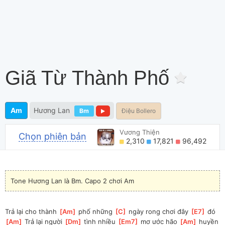
Giã Từ Thành Phố
Am
Hương Lan
Bm
Điệu Bollero
Vương Thiện
Chọn phiên bản
2,310
17,821
96,492
Tone Hương Lan là Bm. Capo 2 chơi Am
Trả lại cho thành 
[
Am
]
 phố những 
[
C
]
 ngày rong chơi đây 
[
E7
]
 đó
[
Am
]
 Trả lại người 
[
Dm
]
 tình nhiều 
[
Em7
]
 mơ ước hão 
[
Am
]
 huyền