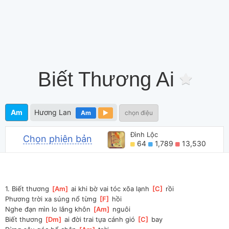
Biết Thương Ai
Am
Hương Lan
Am
chọn điệu
Đình Lộc
Chọn phiên bản
64
1,789
13,530
1. Biết thương 
[
Am
]
 ai khi bờ vai tóc xõa lạnh 
[
C
]
 rồi
Phương trời xa súng nổ từng 
[
F
]
 hồi
Nghe đạn mìn lo lắng khôn 
[
Am
]
 nguôi
Biết thương 
[
Dm
]
 ai đời trai tựa cánh gió 
[
C
]
 bay