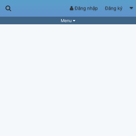
Đăng nhập
Đăng ký
Menu
Bài hát
Guitar Tabs
Playlist
Hợp âm
Điệu bài hát
Thể loại
Tìm theo hợp âm
Tải ứng dụng
Yêu cầu hợp âm
Thành Viên
Khóa học
Quản lý
83
Tắt quảng cáo