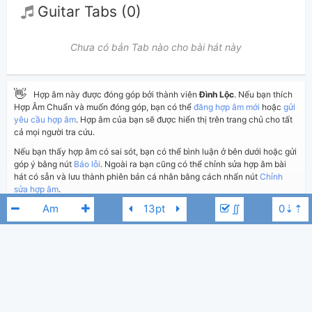
Guitar Tabs (0)
Chưa có bản Tab nào cho bài hát này
👋
Hợp âm này được đóng góp bởi thành viên
Đình Lộc
. Nếu bạn thích
Hợp Âm Chuẩn và muốn đóng góp, bạn có thể
đăng hợp âm mới
hoặc
gửi
yêu cầu hợp âm
. Hợp âm của bạn sẽ được hiển thị trên trang chủ cho tất
cả mọi người tra cứu.
Nếu bạn thấy hợp âm có sai sót, bạn có thể bình luận ở bên dưới hoặc gửi
góp ý bằng nút
Báo lỗi
. Ngoài ra bạn cũng có thể chỉnh sửa hợp âm bài
hát có sẵn và lưu thành phiên bản cá nhân bằng cách nhấn nút
Chỉnh
sửa hợp âm
.
∬
Thêm vào
Chia sẻ
In ra giấy
Quản lý
ngày 14 tháng 09, 2017
Cập nhật:
BÌNH LUẬN
3,344
Lượt xem:
Hương Lan
Am
Hiển thị bình luận
Đình Lộc
Người đăng: