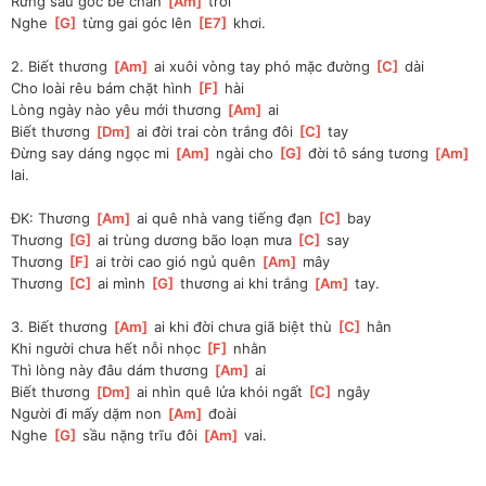
Rừng sâu góc bể chân 
[
Am
]
 trời
Nghe 
[
G
]
 từng gai góc lên 
[
E7
]
 khơi.
2. Biết thương 
[
Am
]
 ai xuôi vòng tay phó mặc đường 
[
C
]
 dài
Cho loài rêu bám chặt hình 
[
F
]
 hài
Lòng ngày nào yêu mới thương 
[
Am
]
 ai
Biết thương 
[
Dm
]
 ai đời trai còn trắng đôi 
[
C
]
 tay
Đừng say dáng ngọc mi 
[
Am
]
 ngài cho 
[
G
]
 đời tô sáng tương 
[
Am
]
lai.
ĐK: Thương 
[
Am
]
 ai quê nhà vang tiếng đạn 
[
C
]
 bay
Thương 
[
G
]
 ai trùng dương bão loạn mưa 
[
C
]
 say
Thương 
[
F
]
 ai trời cao gió ngủ quên 
[
Am
]
 mây
Thương 
[
C
]
 ai mình 
[
G
]
 thương ai khi trắng 
[
Am
]
 tay.
3. Biết thương 
[
Am
]
 ai khi đời chưa giã biệt thù 
[
C
]
 hằn
Khi người chưa hết nỗi nhọc 
[
F
]
 nhằn
Thì lòng này đâu dám thương 
[
Am
]
 ai
Biết thương 
[
Dm
]
 ai nhìn quê lửa khói ngất 
[
C
]
 ngây
Người đi mấy dặm non 
[
Am
]
 đoài
Nghe 
[
G
]
 sầu nặng trĩu đôi 
[
Am
]
 vai. 