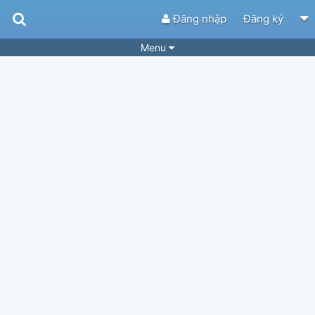
Đăng nhập
Đăng ký
Menu
Bài hát
Guitar Tabs
Playlist
Hợp âm
Điệu bài hát
Thể loại
Tìm theo hợp âm
Tải ứng dụng
Yêu cầu hợp âm
Thành Viên
Khóa học
Quản lý
53
Tắt quảng cáo