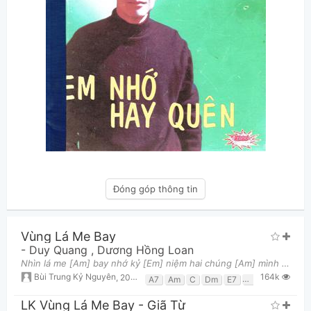
Đóng góp thông tin
Vùng Lá Me Bay
-
Duy Quang
,
Dương Hồng Loan
Nhìn lá me [Am] bay nhớ kỷ [Em] niệm hai chúng [Am] mình Ngày đó quen [F] nhau vương chút [G7] tình
164k
Bùi Trung Kỷ Nguyên
,
20 tháng 03, 2018 lúc 12:37pm
A7
Am
C
Dm
E7
Em
F
G
G7
LK Vùng Lá Me Bay - Giã Từ