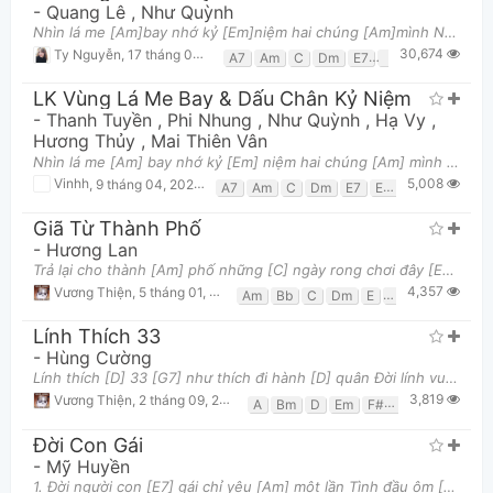
-
Quang Lê
,
Như Quỳnh
Nhìn lá me [Am]bay nhớ kỷ [Em]niệm hai chúng [Am]mình Ngày đó quen [F]nhau vương chút [G7]tình trê
30,674
Ty Nguyễn
,
17 tháng 04, 2017 lúc 10:32pm
A7
Am
C
Dm
E7
Em
F
G
G7
LK Vùng Lá Me Bay & Dấu Chân Kỷ Niệm
-
Thanh Tuyền
,
Phi Nhung
,
Như Quỳnh
,
Hạ Vy
,
Hương Thủy
,
Mai Thiên Vân
Nhìn lá me [Am] bay nhớ kỷ [Em] niệm hai chúng [Am] mình Ngày đó quen [F] nhau vương chút [G7] tìn
5,008
Vinhh
,
9 tháng 04, 2020 lúc 03:07pm
A7
Am
C
Dm
E7
Em
F
G
G7
Giã Từ Thành Phố
-
Hương Lan
Trả lại cho thành [Am] phố những [C] ngày rong chơi đây [E7] đó [Am] Trả lại người [Dm] tình nhiều
4,357
Vương Thiện
,
5 tháng 01, 2018 lúc 01:32pm
Am
Bb
C
Dm
E
E7
Em7
F
Lính Thích 33
-
Hùng Cường
Lính thích [D] 33 [G7] như thích đi hành [D] quân Đời lính vui buồn ai nào [Bm] biết [A] Theo ngà
3,819
Vương Thiện
,
2 tháng 09, 2017 lúc 09:01am
A
Bm
D
Em
F#m
G
G7
Đời Con Gái
-
Mỹ Huyền
1. Đời người con [E7] gái chỉ yêu [Am] một lần Tình đầu ôm [A7] ấp thương nhớ [Dm] bâng khuâng Đã