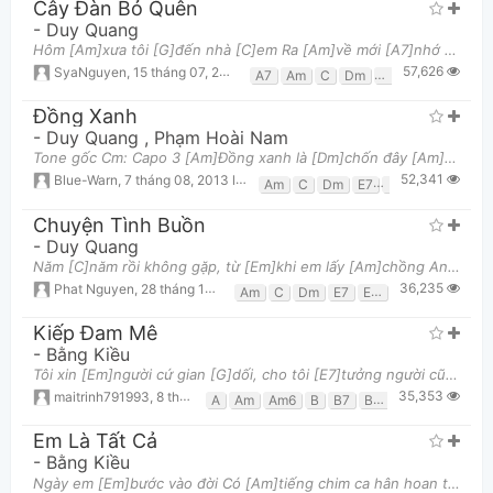
Cây Đàn Bỏ Quên
-
Duy Quang
Hôm [Am]xưa tôi [G]đến nhà [C]em Ra [Am]về mới [A7]nhớ rằng [Dm]quên cây [Am]đàn Tình tang tính tí
57,626
SyaNguyen
,
15 tháng 07, 2017 lúc 09:10pm
A7
Am
C
Dm
E7
F
G
Đồng Xanh
-
Duy Quang
,
Phạm Hoài Nam
Tone gốc Cm: Capo 3 [Am]Đồng xanh là [Dm]chốn đây [Am]thiên đàng cỏ [E7]cây [Am]Là nơi bầy [Dm]thú
52,341
Blue-Warn
,
7 tháng 08, 2013 lúc 04:27pm
Am
C
Dm
E7
F
G
Chuyện Tình Buồn
-
Duy Quang
Năm [C]năm rồi không gặp, từ [Em]khi em lấy [Am]chồng Anh [G]dặm trường mê [C]mãi, đời chia như nhá
36,235
Phat Nguyen
,
28 tháng 10, 2013 lúc 10:49am
Am
C
Dm
E7
Em
F
G
G7
Kiếp Đam Mê
-
Bằng Kiều
Tôi xin [Em]người cứ gian [G]dối, cho tôi [E7]tưởng người cũng yêu [Am]tôi Cho tôi [D]còn được thấy
35,353
maitrinh791993
,
8 tháng 08, 2013 lúc 01:13pm
A
Am
Am6
B
B7
Bm
C
D
E7
E
Em Là Tất Cả
-
Bằng Kiều
Ngày em [Em]bước vào đời Có [Am]tiếng chim ca hân hoan trên khung trời [D]xanh tuyệt [G]vời Với [