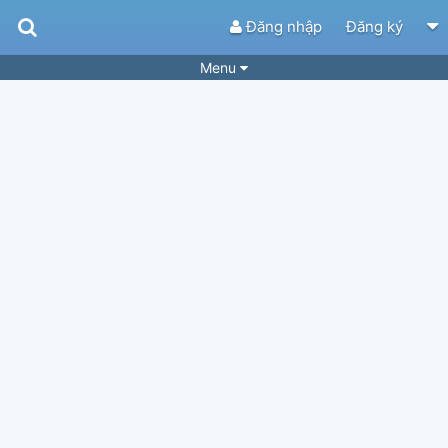
Đăng nhập
Đăng ký
Menu
Bài hát
Guitar Tabs
Playlist
Hợp âm
Điệu bài hát
Thể loại
Tìm theo hợp âm
Tải ứng dụng
Yêu cầu hợp âm
Thành Viên
Khóa học
Quản lý
84
Tắt quảng cáo