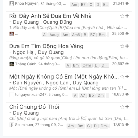
31,641
Khoa Nguyen
,
31 tháng 03, 2015 lúc 03:40am
Am
B7
C
D
E7
Em
G
Rồi Đây Anh Sẽ Đưa Em Về Nhà
-
Duy Quang
,
Quang Dũng
1. Rồi đây anh |[Cmaj7]sẽ [B7]đưa em [Em]về nhà , Nhà của đôi |[Am]ta [D]xinh xinh nhỏ [G]bé Có
25,508
Vương Thiện
,
14 tháng 08, 2017 lúc 01:33pm
A
Aaug
Am
Am6
B
B7
Bm
C#m
Cmaj7
Đưa Em Tìm Động Hoa Vàng
-
Ngọc Hạ
,
Duy Quang
Rằng xưa[A] có gã từ quan[C#m] Lên non tìm động[F#m] hoa vàng[E7] nhớ nhau[A] Thôi thì thôi[A] đừn
20,597
Thắng Cảnh
,
24 tháng 05, 2017 lúc 04:56pm
A
Bm
C#m
D
Dm6
E7
F#m
Một Ngày Không Có Em (Một Ngày Không Có Anh)
-
Đan Nguyên
,
Ngọc Lan
,
Duy Quang
Một [Dm] ngày không có [Gm] em Là [Dm] lòng anh tan [F] nát Cả [Dm] trời mây u [Bb] ám Thời [A7]
18,833
tunguyenxuan247
,
5 tháng 08, 2018 lúc 05:55am
A
A7
Bb
Dm
F
Gm
Chỉ Chừng Đó Thôi
-
Duy Quang
Chỉ [Dm] chừng một năm [Am] trôi là [C] quên lời trăn [Dm] trối Ai [G] nuối thương tình [Am] đôi chỉ
17,615
Sol minuer
,
27 tháng 09, 2014 lúc 09:50pm
Am
Bm
C
D
Dm
Em
F
G