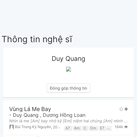
Thông tin nghệ sĩ
Duy Quang
Đóng góp thông tin
Vùng Lá Me Bay
-
Duy Quang
,
Dương Hồng Loan
Nhìn lá me [Am] bay nhớ kỷ [Em] niệm hai chúng [Am] mình Ngày đó quen [F] nhau vương chút [G7] tình
164k
Bùi Trung Kỷ Nguyên
,
20 tháng 03, 2018 lúc 12:37pm
A7
Am
C
Dm
E7
Em
F
G
G7