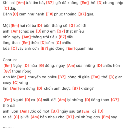
Khi hai 
[
Am
]
trái tim bây
[
B7
]
 giờ đã không 
[
Em
]
thể 
[
D
]
chung nhịp 
[
C
]
đập
Đành
[
C
]
xem như hạnh 
[
F#
]
phúc thoáng 
[
B7
]
qua.
Một
[
Em
]
hai rồi ba
[
D
]
 bốn tháng sẽ 
[
G
]
trôi đi
anh 
[
Am
]
chắc sẽ 
[
D
]
nhớ em 
[
G7
]
thật nhiều
nhìn ngày 
[
Am
]
tháng trôi tiêu 
[
B7
]
điều
lòng thao 
[
Em
]
thức 
[
D
]
sớm 
[
C
]
chiều
bủa 
[
C
]
vây anh cơn 
[
B7
]
gió đông 
[
Em
]
quạnh hiu
Chorus:
[
Em
]
Ngày 
[
D
]
mùa 
[
G
]
đông. ngày 
[
Am
]
của những 
[
D
]
chiếc hôn 
[
G7
]
thơm nồng
Anh lên
[
Am
]
 chuyến xe phiêu
[
B7
]
 bồng đi giữa 
[
Em
]
 thế 
[
D
]
gian 
xoay 
[
C
]
vòng
tìm 
[
Am
]
em đừng 
[
D
]
 chốn anh được 
[
B7
]
không?
[
Em
]
Người 
[
D
]
xa 
[
G
]
mãi. để 
[
Am
]
lại những 
[
D
]
tiếng than 
[
G7
]
thở dài
anh luôn 
[
Am
]
ước có một 
[
B7
]
ngày sau tất
[
Em
]
 cả 
[
D
]
ta
 sẽ 
[
C
]
lại về 
[
Am
]
bên nhau cho 
[
B7
]
vơi những cơn 
[
Em
]
say.