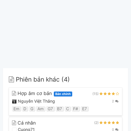
Phiên bản khác (4)
Hợp âm cơ bản
(15)
Bản chính
Nguyễn Việt Thắng
2
Em
D
G
Am
G7
B7
C
F#
E7
Cá nhân
(2)
Cuong71
0