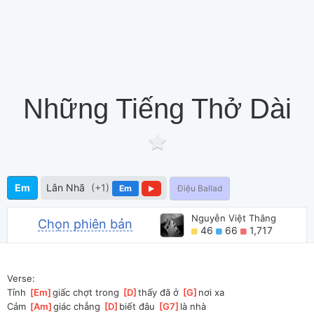
Những Tiếng Thở Dài
Em
Lân Nhã
(+1)
Em
Điệu Ballad
Nguyễn Việt Thắng
Chọn phiên bản
46
66
1,717
Verse:
Tỉnh 
[
Em
]
giấc chợt trong 
[
D
]
thấy đã ở 
[
G
]
nơi xa
Cảm 
[
Am
]
giác chẳng 
[
D
]
biết đâu 
[
G7
]
là nhà