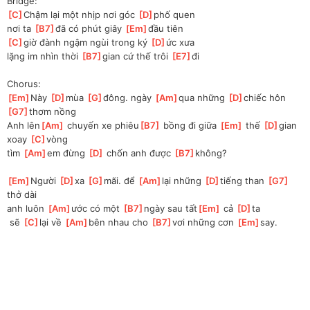
Bridge:
[
C
]
Chậm lại một nhịp nơi góc 
[
D
]
phố quen
nơi ta 
[
B7
]
đã có phút giây 
[
Em
]
đầu tiên
[
C
]
giờ đành ngậm ngùi trong ký 
[
D
]
ức xưa
lặng im nhìn thời 
[
B7
]
gian cứ thế trôi 
[
E7
]
đi
Chorus:
[
Em
]
Này 
[
D
]
mùa 
[
G
]
đông. ngày 
[
Am
]
qua những 
[
D
]
chiếc hôn 
[
G7
]
thơm nồng
Anh lên
[
Am
]
 chuyến xe phiêu
[
B7
]
 bồng đi giữa 
[
Em
]
 thế 
[
D
]
gian 
xoay 
[
C
]
vòng
tìm 
[
Am
]
em đừng 
[
D
]
 chốn anh được 
[
B7
]
không?
[
Em
]
Người 
[
D
]
xa 
[
G
]
mãi. để 
[
Am
]
lại những 
[
D
]
tiếng than 
[
G7
]
thở dài
anh luôn 
[
Am
]
ước có một 
[
B7
]
ngày sau tất
[
Em
]
 cả 
[
D
]
ta
 sẽ 
[
C
]
lại về 
[
Am
]
bên nhau cho 
[
B7
]
vơi những cơn 
[
Em
]
say.