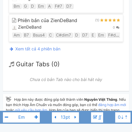
Bm
G
D
Em
A
F#7
D7
Phiên bản của ZienDeBand
(1)
ZienDeBand
0
Am
B7
Bsus4
C
C#dim7
D
D7
E
Em
F#dim7
G
Xem tất cả 4 phiên bản
Guitar Tabs (0)
Chưa có bản Tab nào cho bài hát này
👋
Hợp âm này được đóng góp bởi thành viên
Nguyễn Việt Thắng
. Nếu
bạn thích Hợp Âm Chuẩn và muốn đóng góp, bạn có thể
đăng hợp âm mới
hoặc
gửi yêu cầu hợp âm
. Hợp âm của bạn sẽ được hiển thị trên trang
chủ cho tất cả mọi người tra cứu.
∬
Nếu bạn thấy hợp âm có sai sót, bạn có thể bình luận ở bên dưới hoặc gửi
góp ý bằng nút
Báo lỗi
. Ngoài ra bạn cũng có thể chỉnh sửa hợp âm bài