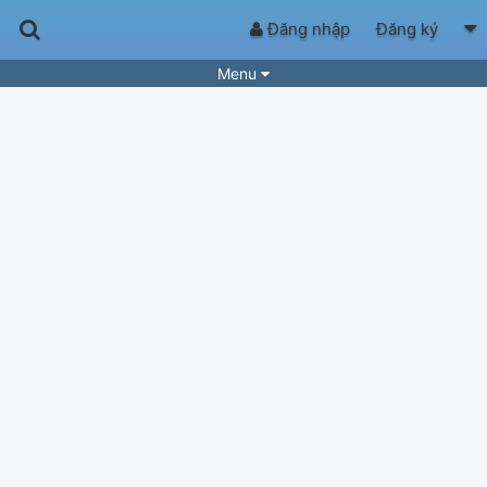
Đăng nhập
Đăng ký
Menu
Bài hát
Guitar Tabs
Playlist
Hợp âm
Điệu bài hát
Thể loại
Tìm theo hợp âm
Tải ứng dụng
Yêu cầu hợp âm
Thành Viên
Khóa học
Quản lý
64
Tắt quảng cáo