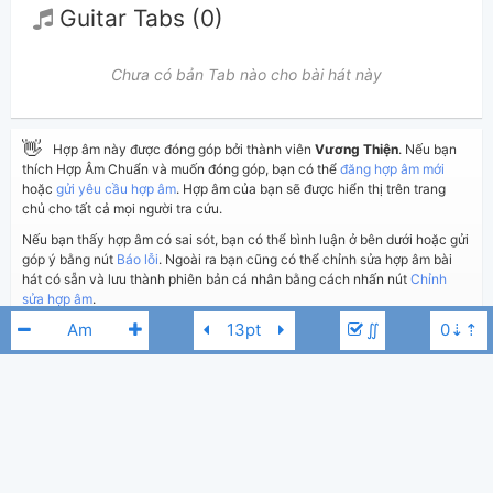
Guitar Tabs (0)
Chưa có bản Tab nào cho bài hát này
👋
Hợp âm này được đóng góp bởi thành viên
Vương Thiện
. Nếu bạn
thích Hợp Âm Chuẩn và muốn đóng góp, bạn có thể
đăng hợp âm mới
hoặc
gửi yêu cầu hợp âm
. Hợp âm của bạn sẽ được hiển thị trên trang
chủ cho tất cả mọi người tra cứu.
Nếu bạn thấy hợp âm có sai sót, bạn có thể bình luận ở bên dưới hoặc gửi
góp ý bằng nút
Báo lỗi
. Ngoài ra bạn cũng có thể chỉnh sửa hợp âm bài
hát có sẵn và lưu thành phiên bản cá nhân bằng cách nhấn nút
Chỉnh
sửa hợp âm
.
∬
Thêm vào
Chia sẻ
In ra giấy
Quản lý
ngày 2 tháng 10, 2017
Cập nhật:
BÌNH LUẬN
3,582
Lượt xem:
Hương Lan
Am
Hiển thị bình luận
Vương Thiện
Người đăng: