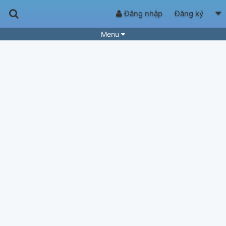
Đăng nhập
Đăng ký
Menu
Bài hát
Guitar Tabs
Playlist
Hợp âm
Điệu bài hát
Thể loại
Tìm theo hợp âm
Tải ứng dụng
Yêu cầu hợp âm
Thành Viên
Khóa học
Quản lý
54
Tắt quảng cáo