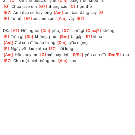
2. 
[
A7
]
 Khi anh bước đi lạnh 
[
Dm
]
 băng trên khoé mi
[
G
]
 Chưa trao em 
[
G7
]
những câu 
[
C
]
 hẹn thề
[
E7
]
 Anh đâu có hay lòng 
[
Am
]
 em bao đắng cay 
[
G
]
[
F
]
 Từ nỗi 
[
E7
]
ước mơ sum 
[
Am
]
 vầy 
[
E7
]
DK: 
[
A7
]
 Hỡi người 
[
Dm
]
 yêu, 
[
G7
]
 nhớ gì 
[
Cmaj7
]
 không
[
F
]
 Tiếc gì 
[
Bb
]
 không, phút 
[
Bm
]
 ta gặp 
[
E7
]
nhau
[
Am
]
 Chỉ còn điều ấp trong 
[
Dm
]
 giấc mộng
[
F
]
 Ngày về dàu xót xa 
[
E7
]
 cõi lòng
[
Am
]
 Hôm nay em 
[
G
]
mới hay tình 
[
D/F#
]
 yêu anh đã 
[
Dm/F
]
trao
[
E7
]
 Cho một hình bóng nơi 
[
Am
]
 nao