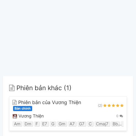
Phiên bản khác (1)
Phiên bản của Vương Thiện
(2)
Bản chính
Vương Thiện
0
Am
Dm
F
E7
G
Gm
A7
G7
C
Cmaj7
Bb
Bm
D