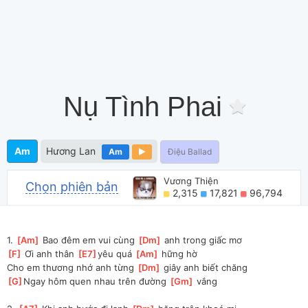
Nụ Tình Phai
Am
Hương Lan
Am
Điệu Ballad
Vương Thiện
Chọn phiên bản
2,315
17,821
96,794
1. 
[
Am
]
 Bao đêm em vui cùng 
[
Dm
]
 anh trong giấc mơ
[
F
]
 Ơi anh thân 
[
E7
]
yêu quá 
[
Am
]
 hững hờ
Cho em thương nhớ anh từng 
[
Dm
]
 giây anh biết chăng
[
G
]
Ngay hôm quen nhau trên đường 
[
Gm
]
 vắng