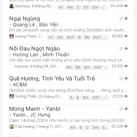
30,449
doantuoi
,
9 tháng 08, 2013 lúc 02:50pm
A7
Am
C
D7
Dm
E
E7
Em
G
G
Ngại Ngùng
-
Quang Lê
,
Bảo Yến
Em đã [Am]biết cong môi từ chối những [Dm]điều anh muốn [Am]nói. Em đã [Am]biết xa [G]lâu thì [F]n
29,955
Vương Thiện
,
7 tháng 10, 2018 lúc 09:31am
A7
Am
Am7
B
Bb
Bm7
C
D
Dm
Dm6
Nỗi Đau Ngọt Ngào
-
Hương Lan
,
Minh Thuận
Giờ đây em [Am] mất những phút yêu [Dm] thương thuở [Am] nào Từ khi anh [F] đến mang những yêu thươ
23,351
katuma
,
9 tháng 08, 2013 lúc 03:17am
Am
Bb
Dm
Dm7
E
E7
F
Quê Hương, Tình Yêu Và Tuổi Trẻ
-
AC&M
[Bm]Gió chiều rung nhẹ bông [Em7]lúa vàng, ... Đồng quê ngát [A]hương đang êm ru muôn âm thanh dịu
21,135
Vương Thiện
,
20 tháng 01, 2019 lúc 09:43pm
A
B
Bm
C#7
D
Em
F#
Mong Manh - Yanbi
-
Yanbi
,
JC Hưng
Capo 1 &nbsp;[C]Em như muôn vì sao lung linh trong [B/G]đêm anh nhìn ngắm [Am]Em như bao lời ca t
20,226
Cốp Hoàng
,
1 tháng 11, 2013 lúc 08:23am
Am
B
C
Dm
Em
F
G