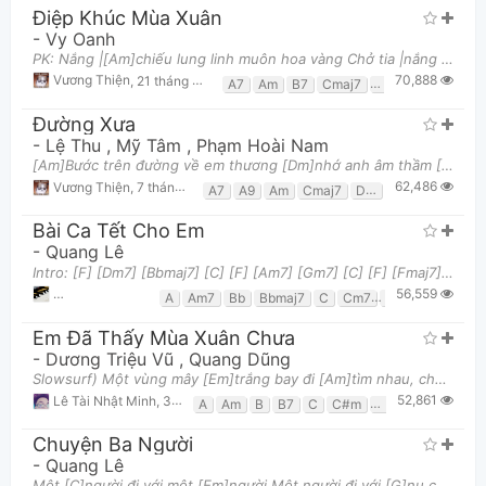
Điệp Khúc Mùa Xuân
-
Vy Oanh
PK: Nắng |[Am]chiếu lung linh muôn hoa vàng Chở tia |nắng về trong ánh mùa [E7]sang Gió |mãi mơn
70,888
Vương Thiện
,
21 tháng 01, 2019 lúc 10:18am
A7
Am
B7
Cmaj7
Dm
E7
F
G
Đường Xưa
-
Lệ Thu
,
Mỹ Tâm
,
Phạm Hoài Nam
[Am]Bước trên đường về em thương [Dm]nhớ anh âm thầm [G7]Nhớ bao hẹn thề xưa êm [Cmaj7]ấm [Gm]Nhữn
62,486
Vương Thiện
,
7 tháng 10, 2017 lúc 05:03am
A7
A9
Am
Cmaj7
Dm
E7
F
G
G7
Bài Ca Tết Cho Em
-
Quang Lê
Intro: [F] [Dm7] [Bbmaj7] [C] [F] [Am7] [Gm7] [C] [F] [Fmaj7]Tết này anh không thèm kẹo [Am7]mứt
56,559
phamsangto2906
,
18 tháng 09, 2024 lúc 01:14am
A
Am7
Bb
Bbmaj7
C
Cm7
D
D7
Dm7
Em Đã Thấy Mùa Xuân Chưa
-
Dương Triệu Vũ
,
Quang Dũng
Slowsurf) Một vùng mây [Em]trắng bay đi [Am]tìm nhau, chẳng còn [G]thấy đâu mắt em [Em]hoen sầu vì
52,861
Lê Tài Nhật Minh
,
3 tháng 07, 2018 lúc 03:23pm
A
Am
B
B7
C
C#m
D
E
Em
F#m
Chuyện Ba Người
-
Quang Lê
Một [C]người đi với một [Em]người Một người đi với [G]nụ cười hắt [C]hiu Hai [Dm]người vui biết bao