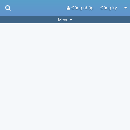
Đăng nhập
Đăng ký
Menu
Bài hát
Guitar Tabs
Playlist
Hợp âm
Điệu bài hát
Thể loại
Tìm theo hợp âm
Tải ứng dụng
Yêu cầu hợp âm
Thành Viên
Khóa học
Quản lý
64
Tắt quảng cáo