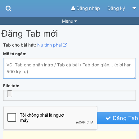
Đăng nhập
Đăng ký
Menu
Đăng Tab mới
Bài hát
Guitar Tabs
Playlist
Hợp âm
Tab cho bài hát:
Nụ tình phai
Mô tả ngắn:
Điệu bài hát
Thể loại
Tìm theo hợp âm
Tải ứng dụng
Yêu cầu hợp âm
Thành Viên
File tab:
Khóa học
Quản lý
61
Tắt quảng cáo
Đăng Tab