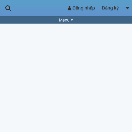
Đăng nhập
Đăng ký
Menu
Bài hát
Guitar Tabs
Playlist
Hợp âm
Điệu bài hát
Thể loại
Tìm theo hợp âm
Tải ứng dụng
Yêu cầu hợp âm
Thành Viên
Khóa học
Quản lý
69
Tắt quảng cáo