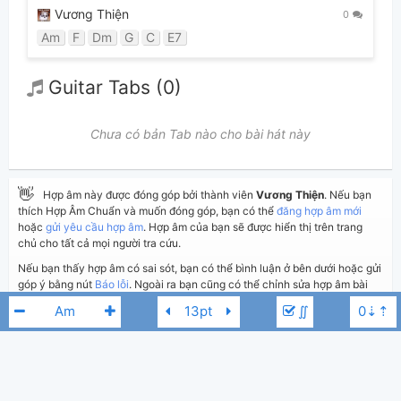
Vương Thiện
0
Am
F
Dm
G
C
E7
Guitar Tabs (0)
Chưa có bản Tab nào cho bài hát này
👋
Hợp âm này được đóng góp bởi thành viên
Vương Thiện
. Nếu bạn
thích Hợp Âm Chuẩn và muốn đóng góp, bạn có thể
đăng hợp âm mới
hoặc
gửi yêu cầu hợp âm
. Hợp âm của bạn sẽ được hiển thị trên trang
chủ cho tất cả mọi người tra cứu.
Nếu bạn thấy hợp âm có sai sót, bạn có thể bình luận ở bên dưới hoặc gửi
góp ý bằng nút
Báo lỗi
. Ngoài ra bạn cũng có thể chỉnh sửa hợp âm bài
hát có sẵn và lưu thành phiên bản cá nhân bằng cách nhấn nút
Chỉnh
∬
sửa hợp âm
.
Thêm vào
Chia sẻ
In ra giấy
Quản lý