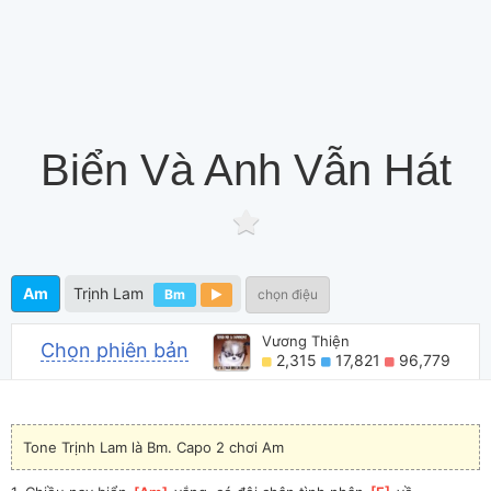
Biển Và Anh Vẫn Hát
Am
Trịnh Lam
Bm
chọn điệu
Vương Thiện
Chọn phiên bản
2,315
17,821
96,779
Tone Trịnh Lam là Bm. Capo 2 chơi Am