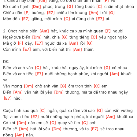
1. Chiều nay biển 
[
Am
]
 vắng, có đôi chân tình nhân 
[
F
]
 về
Bỏ quên hạnh 
[
Dm
]
 phúc, trong 
[
G
]
 từng bước 
[
C
]
 chân nhạt nhoà 
Chiều dần 
[
F
]
 buông, 
[
E7
]
 chiều tím khung 
[
Am
]
 trời 
[
G
]
Màn đên 
[
E7
]
 giăng, một mình 
[
G
]
 ai đứng chờ 
[
E7
]
 ai. 
2. Chợt nghe biển 
[
Am
]
 hát, khúc ca xưa mình quen 
[
F
]
 người 
Ngaỳ xưa biển 
[
Dm
]
 hát, chia 
[
G
]
 từng tiếng 
[
C
]
 yêu ngọt ngào 
Mà giờ 
[
F
]
 đây, 
[
E7
]
 người đã xa 
[
Am
]
 rồi 
[
G
]
Còn mình 
[
E7
]
 anh, với biển hát thì 
[
Am
]
 thầm. 
ĐK:
Biển và anh vẫn 
[
C
]
 hát, khúc hát ngày ấy, khi mình 
[
G
]
 có nhau 
Biển và anh tiếc 
[
E7
]
 nuối những hạnh phúc, khi người 
[
Am
]
 khuất 
xa 
Vẫn mong 
[
Dm
]
 chờ anh vẫn 
[
G
]
 ôm trọn tình 
[
C
]
 em 
Biển 
[
Am
]
 vẫn hát lời yêu 
[
Dm
]
 thương, mà ta đã trao nhau ngày 
[
E7
]
 nào. 
Cuộc tình sao quá 
[
C
]
 ngắn, quá xa tầm với sao 
[
G
]
 còn vấn vương 
Tại vì anh tiếc 
[
E7
]
 nuối những hạnh phúc, khi người 
[
Am
]
 khuất xa 
Có khi 
[
Dm
]
 nào em sẽ 
[
G
]
 quay về tìm 
[
C
]
 anh 
Biển sẽ 
[
Am
]
 hát lời yêu 
[
Dm
]
 thương, và ta 
[
E7
]
 sẽ trao nhau 
nồng 
[
Am
]
 nàn.