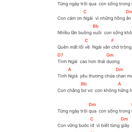
Từng ngày trôi 
qua  con sống trong
[
C
]
[
D
Con cám ơn 
Ngài  vì những hồng 
ân
[
Bb
]
Nhiều lần buông 
xuôi  con sống kh
[
C
]
[
F
]
Quên mất lối 
về  Ngài vẫn 
chờ trông
[
D7
]
[
Gm
]
Tình Ngài  cao hơn thái 
dương 
[
A
]
[
Dm
]
Tình 
Ngià  yêu thương chứa 
chan mu
[
Bb
]
[
A
]
Con chẳng 
bơ vơ  con không 
hững h
[
Dm
]
Từng ngày trôi 
qua  con sống trong 
[
C
]
[
Dm
]
Con vững bước 
iđ  vì biết từng 
giây 