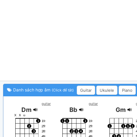
Danh sách hợp âm
Guitar
Ukulele
Piano
(Click để tắt)
guitar
guitar
Dm
Bb
Gm