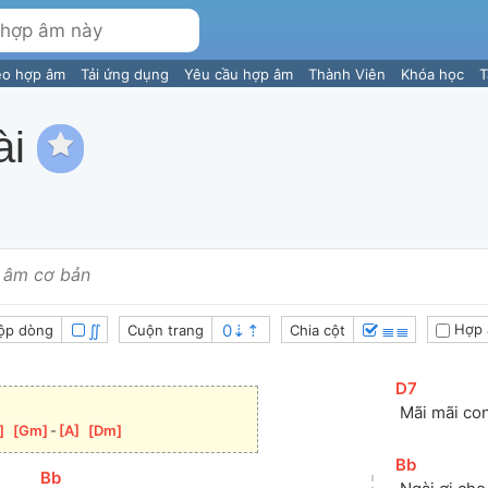
eo hợp âm
Tải ứng dụng
Yêu cầu hợp âm
Thành Viên
Khóa học
T
ài
 âm cơ bản
∬
≣≣
Hợp 
ộp dòng
Cuộn trang
Chia cột
[
D7
]
 Mãi mãi co
]
[
Gm
]
-
[
A
]
[
Dm
]
[
Bb
]
[
Bb
]