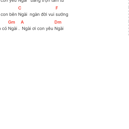
o con yêu 
Ngài  
 bằng trọn tâm 
tư 
[
C
]
[
F
]
o con bên 
Ngài  ngàn đời vui 
sướng 
[
Gm
]
[
A
]
[
Dm
]
n có 
Ngài . 
 Ngài ơi con yêu 
Ngài 