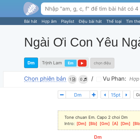
Bài hát
Hợp âm
Playlist
Điệu bài hát
Thể loại
Tìm th
Ngài Ơi Con Yêu Ng
Dm
Trịnh Lam
Em
chọn điệu
Chọn phiên bản
/
Vu Phan:
Hợp
1
0
G
Tone chuan Em. Capo 2 choi Dm
Intro: 
[
Dm
]
[
Bb
]
[
Gm
]
[
A
]
[
Dm
]
[
Bb
[
Dm
]