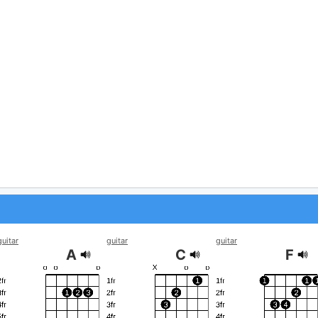
guitar
guitar
guitar
A
C
F