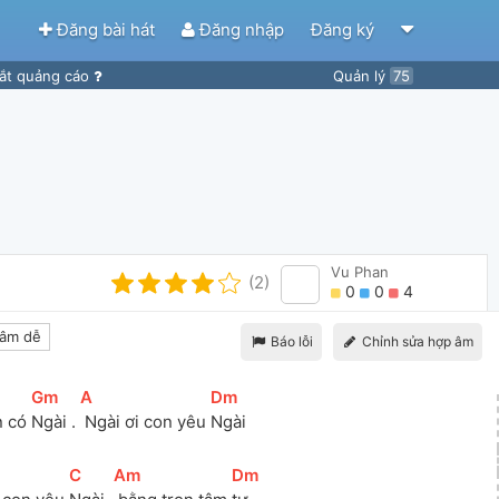
Đăng bài hát
Đăng nhập
Đăng ký
ắt quảng cáo
Quản lý
75
Vu Phan
(2)
0
0
4
âm dễ
Báo lỗi
Chỉnh sửa hợp âm
[
Gm
]
[
A
]
[
Dm
]
n có 
Ngài . 
 Ngài ơi con yêu 
Ngài 
[
C
]
[
Am
]
[
Dm
]