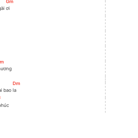
[
Gm
]
ài 
ơi 
m
]
hương 
]
[
Dm
]
i bao 
la 
F
]
phúc 