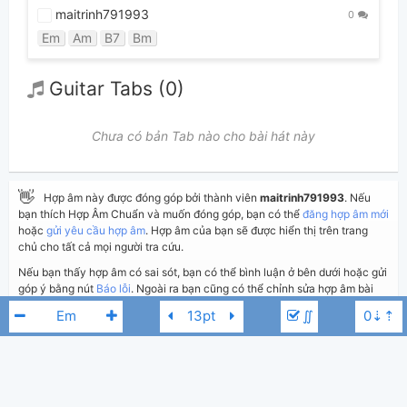
maitrinh791993
0
Em
Am
B7
Bm
Guitar Tabs (0)
Chưa có bản Tab nào cho bài hát này
👋
Hợp âm này được đóng góp bởi thành viên
maitrinh791993
. Nếu
bạn thích Hợp Âm Chuẩn và muốn đóng góp, bạn có thể
đăng hợp âm mới
hoặc
gửi yêu cầu hợp âm
. Hợp âm của bạn sẽ được hiển thị trên trang
chủ cho tất cả mọi người tra cứu.
Nếu bạn thấy hợp âm có sai sót, bạn có thể bình luận ở bên dưới hoặc gửi
góp ý bằng nút
Báo lỗi
. Ngoài ra bạn cũng có thể chỉnh sửa hợp âm bài
hát có sẵn và lưu thành phiên bản cá nhân bằng cách nhấn nút
Chỉnh
∬
sửa hợp âm
.
Thêm vào
Chia sẻ
In ra giấy
Quản lý