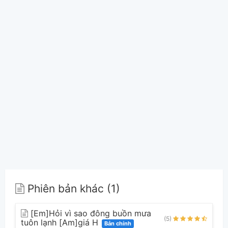
Phiên bản khác (1)
[Em]Hỏi vì sao đông buồn mưa
(5)
tuôn lạnh [Am]giá H
Bản chính