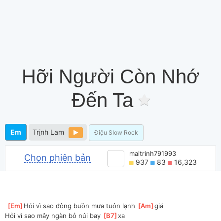
Hỡi Người Còn Nhớ
Đến Ta
Em
Trịnh Lam
Điệu Slow Rock
maitrinh791993
Chọn phiên bản
937
83
16,323
[
Em
]
Hỏi vì sao đông buồn mưa tuôn lạnh 
[
Am
]
giá
Hỏi vì sao mây ngàn bỏ núi bay 
[
B7
]
xa