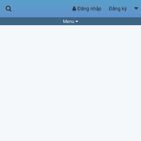
Đăng nhập
Đăng ký
Menu
Bài hát
Guitar Tabs
Playlist
Hợp âm
Điệu bài hát
Thể loại
Tìm theo hợp âm
Tải ứng dụng
Yêu cầu hợp âm
Thành Viên
Khóa học
Quản lý
78
Tắt quảng cáo