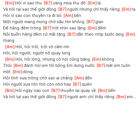
[
Em
]
Hỏi vì sao thu 
[
B7
]
vàng mùa thu đổ 
[
Em
]
lá
Và hỏi tại sao thế giới đông 
[
B7
]
người nhưng chỉ thấy riêng 
[
Em
]
ta
Hỏi vì sao con thuyền ra đi bỏ 
[
Am
]
bến
Một người mang mong chờ sầu tím không 
[
B7
]
gian
Để hằng đêm trông 
[
B7
]
trời nhìn sao lặng 
[
Em
]
đếm
Nỗi buồn hàng đêm cứ mãi tăng 
[
B7
]
dần theo nhịp bước lang 
[
Em
]
thang
[
Am
]
Hỏi, hỏi trời, trời vờ câm nín
Hỏi, hỏi người, người nỡ quay lưng
[
Bm
]
Hỏi, hỏi lòng, nhưng có hỏi cũng bằng 
[
Em
]
không
Thôi 
[
Bm
]
đành hỏi em thì bỗng Em dưng nước 
[
B7
]
mắt em tuôn 
một 
[
Em
]
dòng.
Hỏi tình xưa trông chờ sao ai chẳng 
[
Am
]
đến
Hỏi người xưa tôn thờ còn nhớ hay 
[
B7
]
quên
[
Bm
]
Hỏi ngày nao con 
[
B7
]
thuyền lại quay về 
[
Bm
]
bến
Và hỏi tại sao thế giới đông 
[
B7
]
người anh chỉ thấy riêng 
[
Bm
]
em...