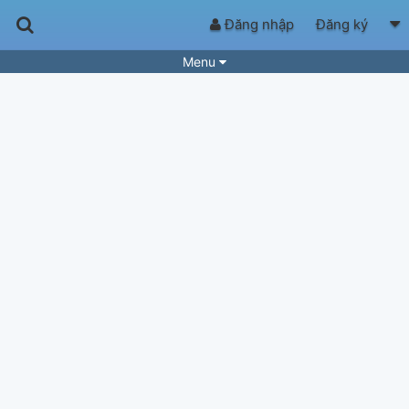
Đăng nhập
Đăng ký
Menu
Bài hát
Guitar Tabs
Playlist
Hợp âm
Điệu bài hát
Thể loại
Tìm theo hợp âm
Tải ứng dụng
Yêu cầu hợp âm
Thành Viên
Khóa học
Quản lý
64
Tắt quảng cáo