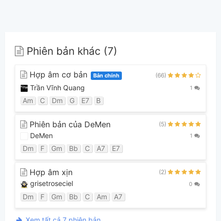
Phiên bản khác (7)
Hợp âm cơ bản
(66)
Bản chính
Trần Vĩnh Quang
1
Am
C
Dm
G
E7
B
Phiên bản của DeMen
(5)
DeMen
1
Dm
F
Gm
Bb
C
A7
E7
Hợp âm xịn
(2)
grisetroseciel
0
Dm
F
Gm
Bb
C
Am
A7
Xem tất cả 7 phiên bản