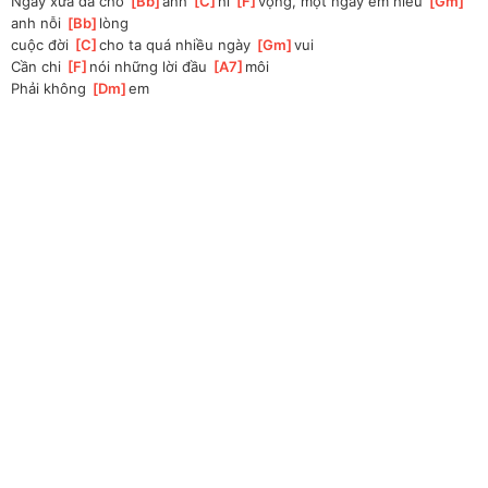
Ngày xưa đã cho 
[
Bb
]
anh 
[
C
]
hi 
[
F
]
vọng, một ngày em hiểu 
[
Gm
]
anh nỗi 
[
Bb
]
lòng
cuộc đời 
[
C
]
cho ta quá nhiều ngày 
[
Gm
]
vui
Cần chi 
[
F
]
nói những lời đầu 
[
A7
]
môi 
Phải không 
[
Dm
]
em