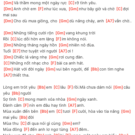
[
Gm
]
Và thầm mong một ngày rực 
[
C
]
rỡ tình yêu.
[
Dm
]
Anh chờ em 
[
F
]
như lúc xưa, 
[
Gm
]
như bây giờ và chờ 
[
C
]
đợi 
mai sau
[
Dm
]
Cho dù mưa giông, cho 
[
Gm
]
dù nắng cháy, anh 
[
A7
]
vẫn chờ..
[
Dm
]
Những tiếng cười rộn 
[
Gm
]
vang khung trời
Rồi 
[
C
]
lúc dỗi hờn em lặng 
[
F
]
im không nói.
[
Dm
]
Những tháng ngày hồn 
[
Gm
]
nhiên nô đùa.
Tuổi 
[
E7
]
thơ tuyệt vời người 
[
A7
]
ơi !
[
Dm
]
Chiếc lá vàng nhẹ 
[
Gm
]
rơi cung đàn.
[
C
]
Những nốt nhạc cho 
[
F
]
bài ca anh hát.
[
Dm
]
Hát với đời ngày 
[
Gm
]
vui bên người, để 
[
Bb
]
con tim nghe 
[
A7
]
thiết tha.
Lòng em trót yêu 
[
Bb
]
em 
[
C
]
lâu 
[
F
]
rồi.Mà chưa dám nói 
[
Gm
]
câu 
yêu 
[
Bb
]
người
Sợ tình 
[
C
]
mong manh xóa nhòa 
[
Gm
]
ngày xanh.
Đành câm 
[
F
]
nín em đâu hay tình 
[
A7
]
anh.
Mùa xuân đến bên 
[
Bb
]
em 
[
C
]
tươi 
[
F
]
cười, hòa vào tia nắng 
[
Gm
]
mai yêu 
[
Bb
]
đời
Mùa thu 
[
C
]
đi qua nói gì cùng 
[
Gm
]
em? 
Mùa đông 
[
F
]
đến anh lơ ngơ từng 
[
A7
]
đêm..