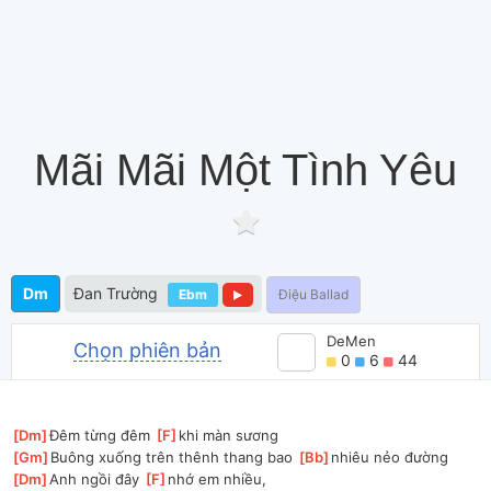
Mãi Mãi Một Tình Yêu
Dm
Đan Trường
Ebm
Điệu Ballad
DeMen
Chọn phiên bản
0
6
44
[
Dm
]
Đêm từng đêm 
[
F
]
khi màn sương
[
Gm
]
Buông xuống trên thênh thang bao 
[
Bb
]
nhiêu nẻo đường
[
Dm
]
Anh ngồi đây 
[
F
]
nhớ em nhiều,