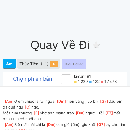
Quay Về Đi
Am
Thủy Tiên
(+1)
Điệu Ballad
kimanh91
Chọn phiên bản
1,229
122
17,578
[
Am
]
Đ ếm chiếc lá rới ngoài 
[
Dm
]
hiên vắng , có bik 
[
G7
]
đâu em 
đã quá ngu 
[
C
]
ngơ.
Một nửa thương 
[
F
]
nhớ anh mang trao 
[
Dm
]
người , rồi 
[
E7
]
mất 
nhau tim có nhói đau
[
Am
]
S ẽ mãi mãi chỉ là 
[
Dm
]
cơn gió (Dm), gió khẽ 
[
G7
]
lay cho tim 