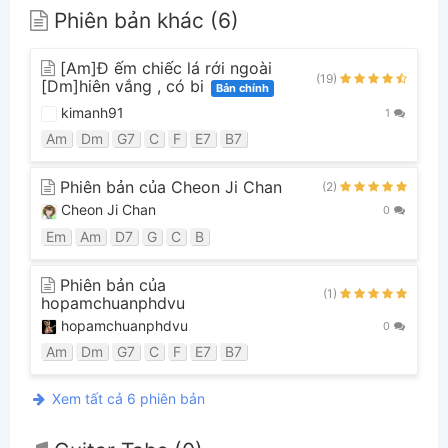
Phiên bản khác (6)
[Am]Đ ếm chiếc lá rới ngoài
(19)
[Dm]hiên vắng , có bi
Bản chính
kimanh91
1
Am
Dm
G7
C
F
E7
B7
Phiên bản của Cheon Ji Chan
(2)
Cheon Ji Chan
0
Em
Am
D7
G
C
B
Phiên bản của
(1)
hopamchuanphdvu
hopamchuanphdvu
0
Am
Dm
G7
C
F
E7
B7
Xem tất cả 6 phiên bản