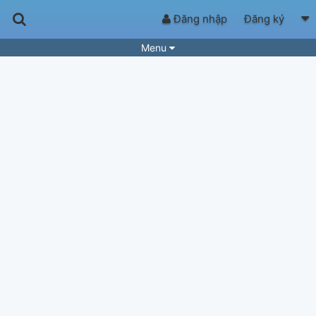
Đăng nhập
Đăng ký
Menu
Bài hát
Guitar Tabs
Playlist
Hợp âm
Điệu bài hát
Thể loại
Tìm theo hợp âm
Tải ứng dụng
Yêu cầu hợp âm
Thành Viên
Khóa học
Quản lý
63
Tắt quảng cáo