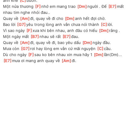
anh khẻ 
[
C
]
buồn.
Một nửa thương 
[
F
]
nhớ em mang trao 
[
Dm
]
người . Để 
[
E7
]
mất 
nhau tim nghe nhói đau..
Quay về 
[
Am
]
đi, quay về đi cho 
[
Dm
]
anh hết đợi chờ.
Bao lời 
[
G7
]
yêu trong lòng anh vẫn chưa nói thành 
[
C
]
lời.
Vì sao ngày 
[
F
]
xưa khi bên nhau, anh đâu có hiểu 
[
Dm
]
rằng .
Một ngày mất 
[
B7
]
nhau sẽ rất 
[
E7
]
đau.
Quay về 
[
Am
]
đi, quay về đi, bao yêu dấu 
[
Dm
]
ngày đầu.
Mưa còn 
[
G7
]
rơi hay lòng em vẫn cứ mãi nguyện 
[
C
]
cầu.
Dù cho ngày 
[
F
]
sau ko bên nhau xin mưa hãy 1 
[
Dm
]
lần(Dm)... 
[
E7
]
mưa ơi mang anh quay về 
[
Am
]
đi.