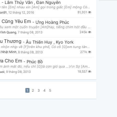
a
-
Lâm Thúy Vân
,
Đan Nguyên
Còn nhớ tên [Em] nhau xin [Am] gọi trong giấc [Em] mộng Còn chút hương yêu xin [B7] đưa vào dư [Em]
81,301
gon91
,
12 tháng 12, 2016
i Cũng Yêu Em
-
Ưng Hoàng Phúc
Tôi [C]yêu xem một cuốn truyện [Am]hay, tiếng chim hót đầu [F]ngày, và yêu biển [Em]vắng Tôi [Dm]yêu
245k
Vĩnh Quang
,
7 tháng 08, 2013
êu Thương
-
Âu Thiên Huy
,
Kyo York
[C]Ngày nhộn nhịp về [F]trên khu phố, Có cô [G]em tung tăng, đôi môi [C]cười hoa thắm. [C]Và mặt t
271k
i Nhật Minh
,
8 tháng 08, 2013
ứa Cho Em
-
Phúc Bồ
Sợ [C]lắm ánh mắt đó, nếu chỉ [G]là cơn gió qua …\r\n Sợ [Am]lắm nhữg nỗi nhớ theo [Em]từg đêm …\r\
18,557
uoi
,
9 tháng 08, 2013
1
2
3
4
5