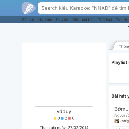
Bài hát
Hợp âm
Playlist
Điệu bài hát
Thể loại
Tìm th
Thông
Playlis
Bài hát
Bờm 
vdduy
0
2
0
kabi
Tham gia ngày: 27/02/2014