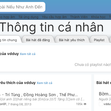
eo hợp âm
Tải ứng dụng
Yêu cầu hợp âm
Thành Viên
Khóa học
T
Thông tin cá nhân
 tin chung
Bài hát đã đăng
Bài hát yêu thích
Playlist
t của vdduy
Xem tất cả
Chưa có playlist nào!
 yêu thích của vdduy
Bài hát
Xem tất cả
Ơi
Bờm 
-
Trí Tùng
,
Đồng Hoàng Sơn
,
Thế Phương VBK
Người [G]ơi anh [D]hát riêng bài [Em]ca [G7] Tặng [C]em cô [D]gái anh thầm [G]yêu [G7] Lúc em [C]c
195k
gon91
,
7 tháng 08, 2013
vddu