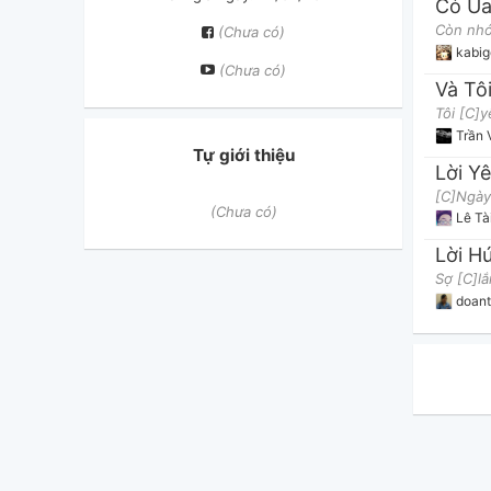
Cỏ Ú
(Chưa có)
kabi
(Chưa có)
Và Tô
Trần 
Tự giới thiệu
Lời Y
(Chưa có)
Lê Tà
Lời H
doant