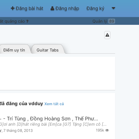
Đăng bài hát
Đăng nhập
Đăng ký
ắt quảng cáo
Quản lý
89
Điểm uy tín
Guitar Tabs
 đã đăng của vdduy
Xem tất cả
Ơi
-
Trí Tùng
,
Đồng Hoàng Sơn
,
Thế Phương VBK
Người [G]ơi anh [D]hát riêng bài [Em]ca [G7] Tặng [C]em cô [D]gái anh thầm [G]yêu [G7] Lúc em [C]c
195k
y
,
7 tháng 08, 2013