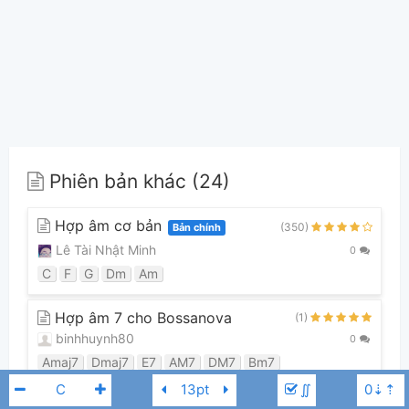
Phiên bản khác (24)
Hợp âm cơ bản
(350)
Bản chính
Lê Tài Nhật Minh
0
C
F
G
Dm
Am
Hợp âm 7 cho Bossanova
(1)
binhhuynh80
0
Amaj7
Dmaj7
E7
AM7
DM7
Bm7
∬
scascs
(1)