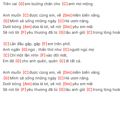
Trên vai 
[
G
]
em buông chân cho 
[
C
]
anh mơ mộng.
Anh muốn 
[
C
]
được cùng em, về 
[
Dm
]
miền biển vắng.
[
G
]
Mình sẽ sống những ngày 
[
C
]
Hè ươm nắng.
Dưới bóng 
[
Am
]
dừa lả lơi, sẽ nói 
[
Dm
]
yêu em mãi
Sẽ nói lời 
[
F
]
yêu thương đã từ 
[
G
]
lâu anh giữ 
[
C
]
trong lòng hoài
[
C
]
Lần đầu gặp, gặp 
[
F
]
em trên phố.
Anh ngẩn 
[
G
]
ngơ , thẫn thờ như 
[
C
]
người ngủ mợ
[
C
]
Chỉ một lần nhìn 
[
F
]
vào đôi mắt,
Em đã 
[
G
]
cho anh quên, quên 
[
C
]
đi tất cả.
Anh muốn 
[
C
]
được cùng em, về 
[
Dm
]
miền biển vắng.
[
G
]
Mình sẽ sống những ngày 
[
C
]
Hè ươm nắng.
Dưới bóng 
[
Am
]
dừa lả lơi, sẽ nói 
[
Dm
]
yêu em mãi
Sẽ nói lời 
[
F
]
yêu thương đã từ 
[
G
]
lâu anh giữ 
[
C
]
trong lòng hoài