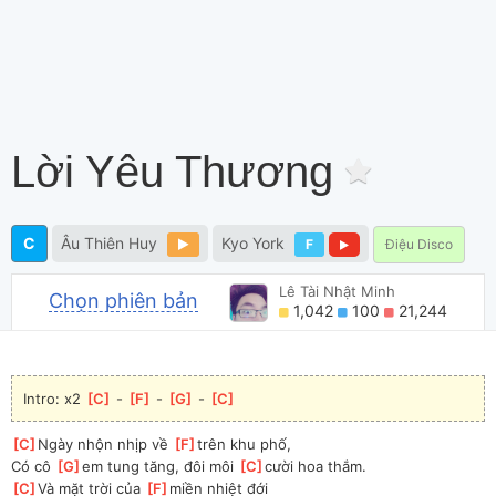
Lời Yêu Thương
C
Âu Thiên Huy
Kyo York
F
Điệu Disco
Lê Tài Nhật Minh
Chọn phiên bản
1,042
100
21,244
Intro: x2 
[
C
]
 - 
[
F
]
 - 
[
G
]
 - 
[
C
]
[
C
]
Ngày nhộn nhịp về 
[
F
]
trên khu phố,
Có cô 
[
G
]
em tung tăng, đôi môi 
[
C
]
cười hoa thắm.
[
C
]
Và mặt trời của 
[
F
]
miền nhiệt đới