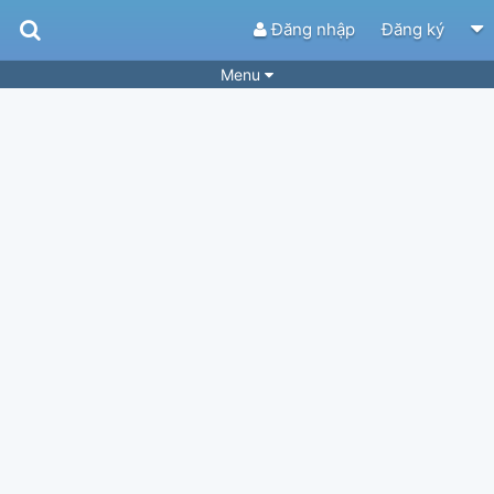
Đăng nhập
Đăng ký
Menu
Bài hát
Guitar Tabs
Playlist
Hợp âm
Điệu bài hát
Thể loại
Tìm theo hợp âm
Tải ứng dụng
Yêu cầu hợp âm
Thành Viên
Khóa học
Quản lý
34
Tắt quảng cáo