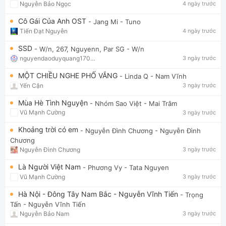
Nguyễn Bảo Ngọc
4 ngày trước
Cô Gái Của Anh OST
- Jang Mi
- Tuno
Tiến Đạt Nguyễn
4 ngày trước
SSD
- W/n, 267, Nguyenn, Par SG
- W/n
nguyendaoduyquang17021
3 ngày trước
MỘT CHIỀU NGHE PHỐ VẮNG
- Linda Q
- Nam Vĩnh
Yến Cận
3 ngày trước
Mùa Hè Tình Nguyện
- Nhóm Sao Việt
- Mai Trâm
Vũ Mạnh Cường
3 ngày trước
Khoảng trời có em
- Nguyễn Đình Chương
- Nguyễn Đình
Chương
Nguyễn Đình Chương
3 ngày trước
Là Người Việt Nam
- Phương Vy
- Tata Nguyen
Vũ Mạnh Cường
3 ngày trước
Hà Nội - Đông Tây Nam Bắc - Nguyễn Vĩnh Tiến
- Trọng
Tấn
- Nguyễn Vĩnh Tiến
Nguyễn Bảo Nam
3 ngày trước