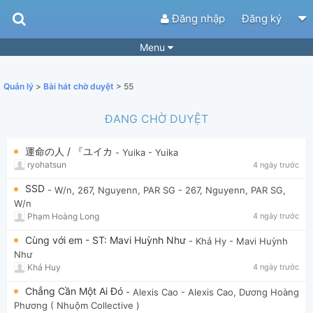
Đăng nhập
Đăng ký
Menu
Bài hát
Guitar Tabs
Quản lý
>
Bài hát chờ duyệt
> 55
Playlist
Hợp âm
ĐANG CHỜ DUYỆT
Điệu bài hát
Thể loại
運命の人 / 『ユイカ
- Yuika
- Yuika
Tìm theo hợp âm
Tải ứng dụng
ryohatsun
4 ngày trước
Yêu cầu hợp âm
Thành Viên
SSD
- W/n, 267, Nguyenn, PAR SG
- 267, Nguyenn, PAR SG,
W/n
Khóa học
Quản lý
68
Phạm Hoàng Long
4 ngày trước
Tắt quảng cáo
Cùng với em - ST: Mavi Huỳnh Như
- Khả Hy
- Mavi Huỳnh
Như
Khả Huy
4 ngày trước
Chẳng Cần Một Ai Đó
- Alexis Cao
- Alexis Cao, Dương Hoàng
Phương ( Nhuộm Collective )