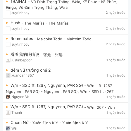
1BAIHAT
- Vũ Đinh Trọng Thắng, Wala, Kế Phúc
- Kế Phúc,
Ringo, Vũ Đinh Trọng Thắng, Wala
suytinhboy
2 ngày trước
Hush
- The Marías
- The Marías
suytinhboy
2 ngày trước
Roommates
- Malcolm Todd
- Malcolm Todd
suytinhboy
2 ngày trước
看着我的眼睛说
- 张元
- 张远
justinbepoor
1 ngày trước
đêm vũ trường chế 2
xuanoanh357
1 ngày trước
W/n - SSD ft. (267, Nguyenn, PAR SG)
- W/n - ft. (267,
Nguyenn, PAR SG)
- Nguyenn, PAR SG), W/n - SSD ft. (267
Nguyen Vo
1 ngày trước
W/n - SSD ft. (267, Nguyenn, PAR SG)
- W/n, 267
- W/n
Thanh
1 ngày trước
Chớm Nở
- Xuân Định K.Y
- Xuân Định K.Y
Wei
1 ngày trước