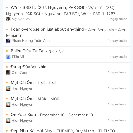
W/n - SSD ft. (267, Nguyenn, PAR SG)
- W/n - ft. (267,
Nguyenn, PAR SG)
- Nguyenn, PAR SG), W/n - SSD ft. (267
Nguyen Vo
1 ngày trước
I can overdose on just about anything
- Alec Benjamin
- Alec
Benjamin
Phạm Hoàng Tuấn Anh
1 ngày trước
Phiêu Diêu Tự Tại
- Nic
- Nic
Tiểu Mi
1 ngày trước
Đứng Đây Và Nhìn
CamCam
1 ngày trước
Một Cái Ôm
- Hali
- Hali
Hien Nguyen
1 ngày trước
Một Cái Ôm
- MCK
- MCK
Hien Nguyen
1 ngày trước
On Your Side
- December 10
- December 10
Hien Nguyen
1 ngày trước
Đẹp Như Bài Hát Này
- THEMÈO, Duy Mạnh
- THEMÈO