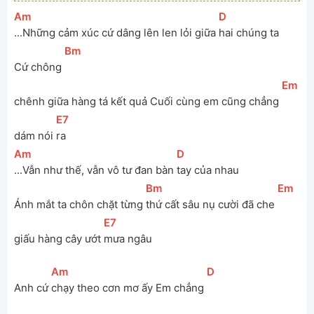
[
Am
]
[
D
]
...Những cảm xúc cứ dâng lên len lỏi giữa 
hai chúng ta
[
Bm
]
Cứ chông 
[
Em
]
chênh giữa hàng tá kết quả Cuối cùng em cũng chẳng 
[
E7
]
dám nói 
ra
[
Am
]
[
D
]
...Vẫn như thế, vẫn vô tư đan bàn 
tay của nhau
[
Bm
]
[
Em
]
Ánh mắt ta chôn chặt từng 
thứ cất sâu nụ cười đã che 
[
E7
]
giấu hàng cây ướt 
mưa ngâu
[
Am
]
[
D
]
Anh cứ 
chạy theo cơn mơ ấy Em chẳng 