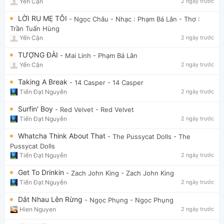
Yến Cận
2 ngày trước
LỜI RU MẸ TÔI
- Ngọc Châu
- Nhạc : Phạm Bá Lân - Thơ :
Trần Tuấn Hùng
Yến Cận
2 ngày trước
TƯỢNG ĐÀI
- Mai Linh
- Phạm Bá Lân
Yến Cận
2 ngày trước
Taking A Break
- 14 Casper
- 14 Casper
Tiến Đạt Nguyễn
2 ngày trước
Surfin' Boy
- Red Velvet
- Red Velvet
Tiến Đạt Nguyễn
2 ngày trước
Whatcha Think About That
- The Pussycat Dolls
- The
Pussycat Dolls
Tiến Đạt Nguyễn
2 ngày trước
Get To Drinkin
- Zach John King
- Zach John King
Tiến Đạt Nguyễn
2 ngày trước
Dắt Nhau Lên Rừng
- Ngọc Phụng
- Ngọc Phụng
Hien Nguyen
2 ngày trước