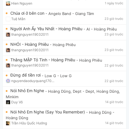
Hien Nguyen
1 ngày trước
Chúa ơi ở bên con
- Angelo Band
- Giang Tâm
Tuệ Mẫn
23 giờ trước
Người Anh Ấy Yêu Nhất - Hoàng Phiêu
- AI
- Hoàng Phiêu
thangnguyen19032011
23 giờ trước
NHÓI - Hoàng Phiêu
- Hoàng Phiêu
thangnguyen19032011
23 giờ trước
Thằng MẬP Tỏ Tình - Hoàng Phiêu
- Hoàng Phiêu
thangnguyen19032011
22 giờ trước
Đừng để tiền rơi
- Low G
- Low G
nguyendaoduyquang17021
22 giờ trước
Nói Nhỏ Em Nghe
- Hoàng Dũng, Dept
- Dept, Hoàng Dũng,
Minkim
Duy Võ
14 giờ trước
Nói Nhỏ Em Nghe (Say You Remember)
- Hoàng Dũng
-
Hoàng Dũng
Trần Hữu Quốc Hướng
14 giờ trước