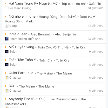
Hát Vang Trong Kỷ Nguyên Mới
- Tốp ca thiếu nhi
- Xuân Trí
Vũ Mạnh Cường
13 giờ trước
Nói nhỏ em nghe
- Hoàng Dũng, Dept (뎁트)
- Dept (뎁트),
Hoàng Dũng, Minkim
Đăng
13 giờ trước
Indie queen
- Alec Benjamin
- Alec Benjamin
Phạm Hoàng Tuấn Anh
12 giờ trước
Mối Duyên Vàng
- Tuấn Cry, Võ Thu Hà
- Tuấn Cry
Sojun
9 giờ trước
Toàn Tâm Toàn Ý
- Tuấn Cry
- Tuấn Cry
Sojun
8 giờ trước
Quiet Part Loud
- The Maine
- The Maine
Chau Lai
6 giờ trước
3:31
- The Maine
- The Maine
Chau Lai
6 giờ trước
Anybody Else (But You)
- The Chainsmokers
- The
Chainsmokers