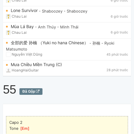
Chau Lai
6 giờ trước
Lone Survivor
- Shaboozey
- Shaboozey
Chau Lai
6 giờ trước
Mùa Lá Bay
- Anh Thúy
- Minh Thái
Chau Lai
6 giờ trước
全部的爱 孙楠 （Yuki no hana Chinese）
- 孙楠
- Ryoki
Matsumoto
Nguyễn Việt Dũng
45 phút trước
Mưa Chiều Miền Trung (C)
HoangHaiGuitar
28 phút trước
55
Đã Gộp
Capo 2
Tone 
[
Em
]