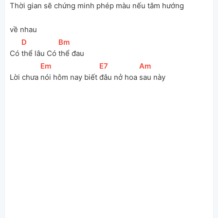
Thời gian 
sẽ chứng minh phép 
màu nếu tâm hướng 
về nhau
[
D
]
[
Bm
]
Có 
thể lâu Có 
thể đau
[
Em
]
[
E7
]
[
Am
]
Lời chưa 
nói hôm nay biết 
đâu nở hoa 
sau này