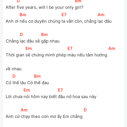
[
D
]
[
Bm
]
After 
five years, will I be your only 
girl?
[
Bm
]
[
E7
]
[
Am
]
Anh ơi 
nếu cơ duyên chúng 
ta vẫn còn, chẳng 
lạc đâu
[
D
]
[
Bm
]
Chẳng 
lạc đâu sẽ 
gặp nhau
[
Em
]
[
E7
]
[
Am
]
Thời gian 
sẽ chứng minh phép 
màu nếu tâm hướng 
về nhau
[
D
]
[
Bm
]
Có 
thể lâu Có 
thể đau
[
Em
]
[
E7
]
Lời chưa 
nói hôm nay biết 
đâu nở hoa sau này
[
Am
]
[
D
]
Anh cứ 
chạy theo cơn mơ ấy Em chẳng 