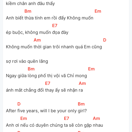
kiềm chân anh đâu thấy
[
Bm
]
[
Em
]
Anh biết 
thừa tính em rồi đấy Không muốn 
[
E7
]
ép buộc, không muốn 
đọa đày
[
Am
]
[
D
]
Không muốn 
thời gian trôi nhanh quá Em cũng 
sợ rơi vào quên lãng
[
Bm
]
[
Em
]
Ngay giữa 
lòng phố thị vội vã Chỉ mong 
[
E7
]
[
Am
]
ánh mắt chẳng đổi 
thay ấy sẽ nhận 
ra
[
D
]
[
Bm
]
After 
five years, will I be your only 
girl?
[
Em
]
[
E7
]
[
Am
]
Anh ơi 
nếu có duyên chúng 
ta sẽ còn gặp 
nhau