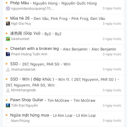
Phép Màu
- Nguyễn Hùng
- Nguyễn Quốc Hùng
nguyendaoduyquang17021
3 ngày trước
Mùa hè 26
- Đen Vâu, Pink Frog
- Pink Frog, Đen Vâu
Ngô Gia Huy
3 ngày trước
凑热闹 (Góp Vui)
- By2
- By2
lukehustset
3 ngày trước
Cheetah with a broken leg
- Alec Benjamin
- Alec Benjamin
Phạm Hoàng Tuấn Anh
3 ngày trước
SSD
- 267, Nguyen, PAR SG
- W/n
nhatnamdaklak
3 ngày trước
SSD - W/n ( điệp khúc )
- W/n ft. ( 267, Nguyenn, PAR SG )
-
267, Nguyenn, PAR SG, W/n
Minhkhangmdb
3 ngày trước
Pawn Shop Guitar
- Tim McGraw
- Tim McGraw
Tiến Đạt Nguyễn
3 ngày trước
Ngửa mặt hứng mưa
- Lil Kim Loại
- Lil Kim Loại
Nam Phùng
3 ngày trước