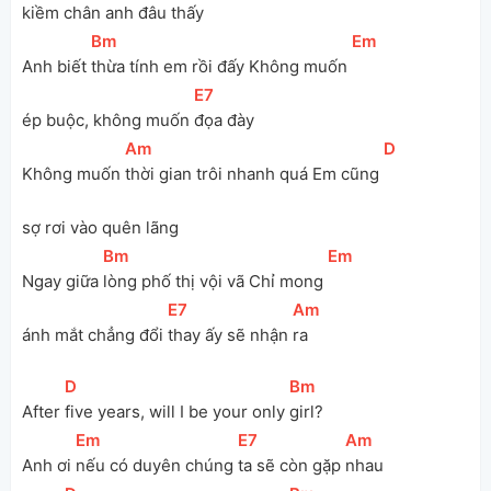
kiềm chân anh đâu thấy
[
Bm
]
[
Em
]
Anh biết 
thừa tính em rồi đấy Không muốn 
[
E7
]
ép buộc, không muốn 
đọa đày
[
Am
]
[
D
]
Không muốn 
thời gian trôi nhanh quá Em cũng 
sợ rơi vào quên lãng
[
Bm
]
[
Em
]
Ngay giữa 
lòng phố thị vội vã Chỉ mong 
[
E7
]
[
Am
]
ánh mắt chẳng đổi 
thay ấy sẽ nhận 
ra
[
D
]
[
Bm
]
After 
five years, will I be your only 
girl?
[
Em
]
[
E7
]
[
Am
]
Anh ơi 
nếu có duyên chúng 
ta sẽ còn gặp 
nhau