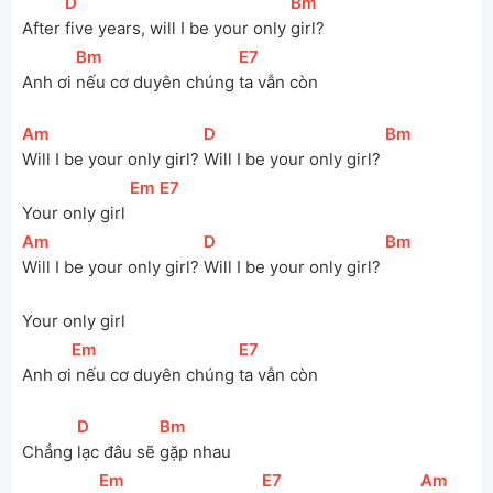
[
D
]
[
Bm
]
After 
five years, will I be your only 
girl?
[
Bm
]
[
E7
]
Anh ơi 
nếu cơ duyên chúng 
ta vẫn còn
[
Am
]
[
D
]
[
Bm
]
Will I be your only girl? 
Will I be your only girl? 
[
Em
]
[
E7
]
Your only girl 
[
Am
]
[
D
]
[
Bm
]
Will I be your only girl? 
Will I be your only girl? 
Your only girl
[
Em
]
[
E7
]
Anh ơi
 nếu cơ duyên chúng 
ta vẫn còn
[
D
]
[
Bm
]
Chẳng 
lạc đâu sẽ 
gặp nhau
[
Em
]
[
E7
]
[
Am
]