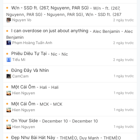
W/n - SSD ft. (267, Nguyenn, PAR SG)
- W/n - ft. (267,
Nguyenn, PAR SG)
- Nguyenn, PAR SG), W/n - SSD ft. (267
Nguyen Vo
2 ngày trước
I can overdose on just about anything
- Alec Benjamin
- Alec
Benjamin
Phạm Hoàng Tuấn Anh
2 ngày trước
Phiêu Diêu Tự Tại
- Nic
- Nic
Tiểu Mi
2 ngày trước
Đứng Đây Và Nhìn
CamCam
1 ngày trước
Một Cái Ôm
- Hali
- Hali
Hien Nguyen
1 ngày trước
Một Cái Ôm
- MCK
- MCK
Hien Nguyen
1 ngày trước
On Your Side
- December 10
- December 10
Hien Nguyen
1 ngày trước
Đẹp Như Bài Hát Này
- THEMÈO, Duy Mạnh
- THEMÈO