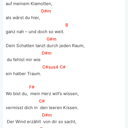
auf meinem Klamotten, 
[
D#m
]
als wärst du hier, 
[
B
]
ganz nah – und doch so weit. 
[
G#m
]
Dein Schatten tanzt 
durch jeden Raum,
[
D#m
]
 du fehlst mir wie 
[
C#sus4
]
[
C#
]
ein halber Traum. 
[
F#
]
Wo bist du, 
 mein Herz will’s wissen, 
[
C#
]
vermisst dich in 
 den leeren Kissen.
[
D#m
]
 Der Wind erzählt 
 von dir so sacht, 