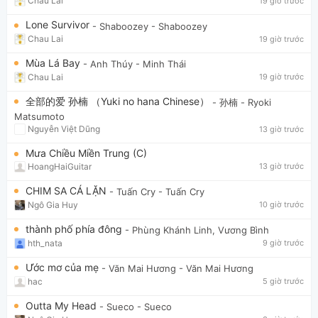
Chau Lai
19 giờ trước
Lone Survivor
- Shaboozey
- Shaboozey
Chau Lai
19 giờ trước
Mùa Lá Bay
- Anh Thúy
- Minh Thái
Chau Lai
19 giờ trước
全部的爱 孙楠 （Yuki no hana Chinese）
- 孙楠
- Ryoki
Matsumoto
Nguyễn Việt Dũng
13 giờ trước
Mưa Chiều Miền Trung (C)
HoangHaiGuitar
13 giờ trước
CHIM SA CÁ LẶN
- Tuấn Cry
- Tuấn Cry
Ngô Gia Huy
10 giờ trước
thành phố phía đông
- Phùng Khánh Linh, Vương Bình
hth_nata
9 giờ trước
Ước mơ của mẹ
- Văn Mai Hương
- Văn Mai Hương
hac
5 giờ trước
Outta My Head
- Sueco
- Sueco