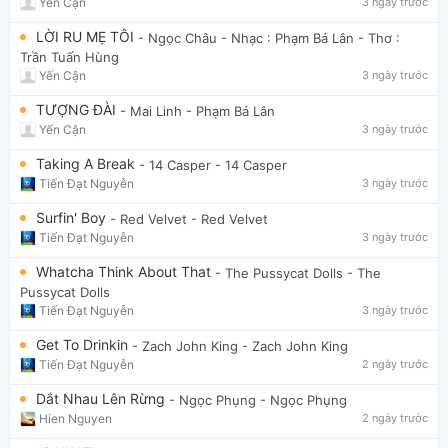
Yến Cận
3 ngày trước
LỜI RU MẸ TÔI
- Ngọc Châu
- Nhạc : Phạm Bá Lân - Thơ :
Trần Tuấn Hùng
Yến Cận
3 ngày trước
TƯỢNG ĐÀI
- Mai Linh
- Phạm Bá Lân
Yến Cận
3 ngày trước
Taking A Break
- 14 Casper
- 14 Casper
Tiến Đạt Nguyễn
3 ngày trước
Surfin' Boy
- Red Velvet
- Red Velvet
Tiến Đạt Nguyễn
3 ngày trước
Whatcha Think About That
- The Pussycat Dolls
- The
Pussycat Dolls
Tiến Đạt Nguyễn
3 ngày trước
Get To Drinkin
- Zach John King
- Zach John King
Tiến Đạt Nguyễn
2 ngày trước
Dắt Nhau Lên Rừng
- Ngọc Phụng
- Ngọc Phụng
Hien Nguyen
2 ngày trước