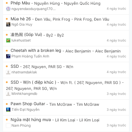
Phép Màu
- Nguyễn Hùng
- Nguyễn Quốc Hùng
nguyendaoduyquang17021
4 ngày trước
Mùa hè 26
- Đen Vâu, Pink Frog
- Pink Frog, Đen Vâu
Ngô Gia Huy
4 ngày trước
凑热闹 (Góp Vui)
- By2
- By2
lukehustset
4 ngày trước
Cheetah with a broken leg
- Alec Benjamin
- Alec Benjamin
Phạm Hoàng Tuấn Anh
4 ngày trước
SSD
- 267, Nguyen, PAR SG
- W/n
nhatnamdaklak
4 ngày trước
SSD - W/n ( điệp khúc )
- W/n ft. ( 267, Nguyenn, PAR SG )
-
267, Nguyenn, PAR SG, W/n
Minhkhangmdb
3 ngày trước
Pawn Shop Guitar
- Tim McGraw
- Tim McGraw
Tiến Đạt Nguyễn
3 ngày trước
Ngửa mặt hứng mưa
- Lil Kim Loại
- Lil Kim Loại
Nam Phùng
3 ngày trước