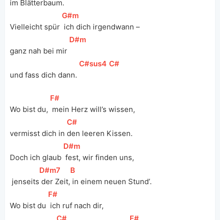
im Blätterbaum. 
[
G#m
]
Vielleicht spür 
 ich dich irgendwann – 
[
D#m
]
ganz nah bei mir 
[
C#sus4
]
[
C#
]
und fass dich dann. 
[
F#
]
Wo bist du, 
 mein Herz will’s wissen, 
[
C#
]
vermisst dich in 
den leeren Kissen. 
[
D#m
]
Doch ich glaub 
 fest, wir finden uns,
[
D#m7
]
[
B
]
 jenseits
 der Zeit,
 in einem neuen Stund’. 
[
F#
]
Wo bist du 
 ich ruf nach dir,
[
C#
]
[
F#
]