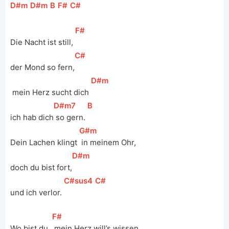
[
D#m
]
[
D#m
]
[
B
]
[
F#
]
[
C#
]
[
F#
]
Die Nacht ist still, 
[
C#
]
der Mond so fern,
[
D#m
]
 mein Herz sucht dich 
[
D#m7
]
[
B
]
ich hab dich
 so gern. 
[
G#m
]
Dein Lachen klingt 
 in meinem Ohr, 
[
D#m
]
doch du bist fort,
[
C#sus4
]
[
C#
]
und ich verlor. 
[
F#
]
Wo bist du, 
 mein Herz will’s wissen,