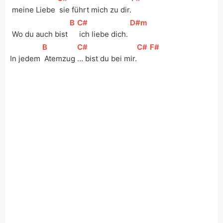
 meine Liebe 
 sie führt mich zu dir.
[
B
]
[
C#
]
[
D#m
]
 Wo du auch bist 
 ich liebe dich. 
[
B
]
[
C#
]
[
C#
]
[
F#
]
In jedem 
 Atemzug 
… bist du bei mir.