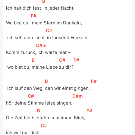
[
B
]
ich halt dich fest 
 in jeder Nacht. 
[
F#
]
Wo bist du, 
 mein Stern im Dunkeln,
[
C#
]
 ich seh dein Licht 
 in tausend Funkeln. 
[
D#m
]
Komm zurück,
 ich warte hier –
[
B
]
[
C#
]
[
F#
]
 wo bist du, 
meine Liebe 
zu dir?
[
B
]
[
F#
]
 Ich lauf den Weg, 
den wir einst gingen, 
[
C#
]
[
D#m
]
hör deine 
Stimme leise singen.
[
B
]
[
F#
]
Die Zeit bleibt 
stehn in meinem Blick, 
[
C#
]
ich will nur dich 