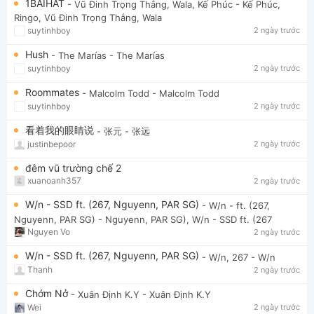
1BAIHAT
- Vũ Đinh Trọng Thắng, Wala, Kế Phúc
- Kế Phúc,
Ringo, Vũ Đinh Trọng Thắng, Wala
suytinhboy
2 ngày trước
Hush
- The Marías
- The Marías
suytinhboy
2 ngày trước
Roommates
- Malcolm Todd
- Malcolm Todd
suytinhboy
2 ngày trước
看着我的眼睛说
- 张元
- 张远
justinbepoor
2 ngày trước
đêm vũ trường chế 2
xuanoanh357
2 ngày trước
W/n - SSD ft. (267, Nguyenn, PAR SG)
- W/n - ft. (267,
Nguyenn, PAR SG)
- Nguyenn, PAR SG), W/n - SSD ft. (267
Nguyen Vo
2 ngày trước
W/n - SSD ft. (267, Nguyenn, PAR SG)
- W/n, 267
- W/n
Thanh
2 ngày trước
Chớm Nở
- Xuân Định K.Y
- Xuân Định K.Y
Wei
2 ngày trước