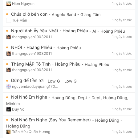
Hien Nguyen
1 ngày trước
Chúa ơi ở bên con
- Angelo Band
- Giang Tâm
Tuệ Mẫn
1 ngày trước
Người Anh Ấy Yêu Nhất - Hoàng Phiêu
- AI
- Hoàng Phiêu
thangnguyen19032011
1 ngày trước
NHÓI - Hoàng Phiêu
- Hoàng Phiêu
thangnguyen19032011
1 ngày trước
Thằng MẬP Tỏ Tình - Hoàng Phiêu
- Hoàng Phiêu
thangnguyen19032011
1 ngày trước
Đừng để tiền rơi
- Low G
- Low G
nguyendaoduyquang17021
1 ngày trước
Nói Nhỏ Em Nghe
- Hoàng Dũng, Dept
- Dept, Hoàng Dũng,
Minkim
Duy Võ
1 ngày trước
Nói Nhỏ Em Nghe (Say You Remember)
- Hoàng Dũng
-
Hoàng Dũng
Trần Hữu Quốc Hướng
1 ngày trước