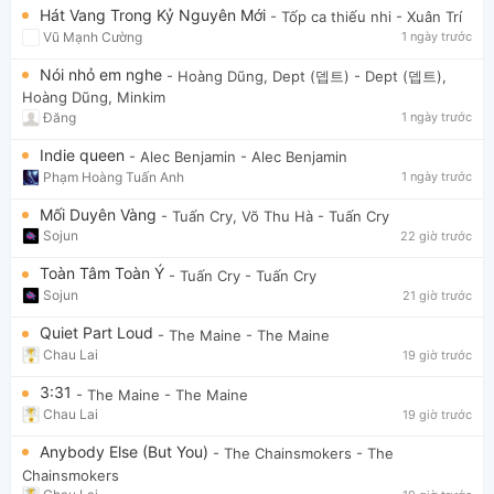
Hát Vang Trong Kỷ Nguyên Mới
- Tốp ca thiếu nhi
- Xuân Trí
Vũ Mạnh Cường
1 ngày trước
Nói nhỏ em nghe
- Hoàng Dũng, Dept (뎁트)
- Dept (뎁트),
Hoàng Dũng, Minkim
Đăng
1 ngày trước
Indie queen
- Alec Benjamin
- Alec Benjamin
Phạm Hoàng Tuấn Anh
1 ngày trước
Mối Duyên Vàng
- Tuấn Cry, Võ Thu Hà
- Tuấn Cry
Sojun
22 giờ trước
Toàn Tâm Toàn Ý
- Tuấn Cry
- Tuấn Cry
Sojun
21 giờ trước
Quiet Part Loud
- The Maine
- The Maine
Chau Lai
19 giờ trước
3:31
- The Maine
- The Maine
Chau Lai
19 giờ trước
Anybody Else (But You)
- The Chainsmokers
- The
Chainsmokers