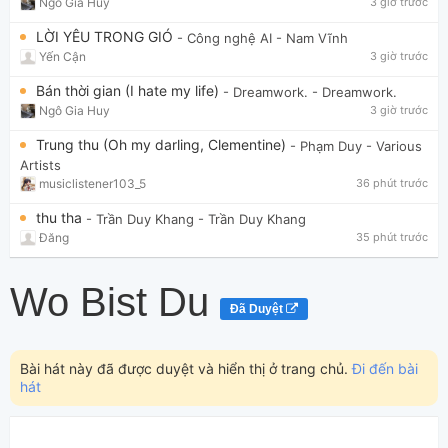
Ngô Gia Huy
3 giờ trước
LỜI YÊU TRONG GIÓ
- Công nghệ AI
- Nam Vĩnh
Yến Cận
3 giờ trước
Bán thời gian (I hate my life)
- Dreamwork.
- Dreamwork.
Ngô Gia Huy
3 giờ trước
Trung thu (Oh my darling, Clementine)
- Phạm Duy
- Various
Artists
musiclistener103_5
36 phút trước
thu tha
- Trần Duy Khang
- Trần Duy Khang
Đăng
35 phút trước
Wo Bist Du
Đã Duyệt
Bài hát này đã được duyệt và hiển thị ở trang chủ.
Đi đến bài
hát