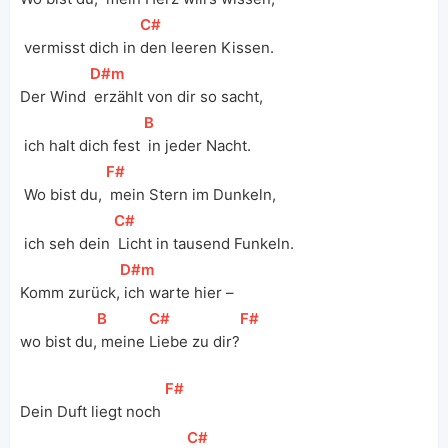
[
C#
]
 vermisst dich in 
den leeren Kissen. 
[
D#m
]
Der Wind 
 erzählt von dir so sacht,
[
B
]
 ich halt dich fest 
 in jeder Nacht.
[
F#
]
 Wo bist du, 
 mein Stern im Dunkeln,
[
C#
]
 ich seh dein 
 Licht in tausend Funkeln. 
[
D#m
]
Komm zurück,
 ich warte hier – 
[
B
]
[
C#
]
[
F#
]
wo bist du,
 meine 
Liebe zu dir?
[
F#
]
Dein Duft liegt noch 
[
C#
]