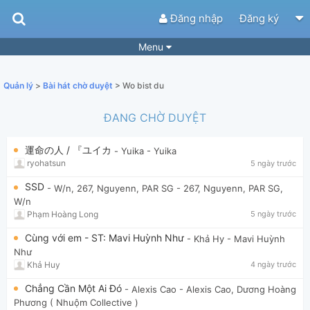
Đăng nhập
Đăng ký
Menu
Bài hát
Guitar Tabs
Quản lý
>
Bài hát chờ duyệt
> Wo bist du
Playlist
Hợp âm
ĐANG CHỜ DUYỆT
Điệu bài hát
Thể loại
運命の人 / 『ユイカ
- Yuika
- Yuika
Tìm theo hợp âm
Tải ứng dụng
ryohatsun
5 ngày trước
Yêu cầu hợp âm
Thành Viên
SSD
- W/n, 267, Nguyenn, PAR SG
- 267, Nguyenn, PAR SG,
W/n
Khóa học
Quản lý
76
Phạm Hoàng Long
5 ngày trước
Tắt quảng cáo
Cùng với em - ST: Mavi Huỳnh Như
- Khả Hy
- Mavi Huỳnh
Như
Khả Huy
4 ngày trước
Chẳng Cần Một Ai Đó
- Alexis Cao
- Alexis Cao, Dương Hoàng
Phương ( Nhuộm Collective )