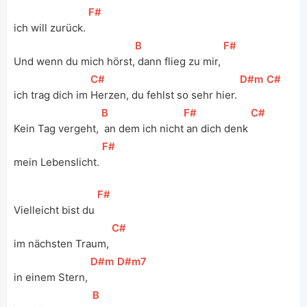
[
F#
]
ich will zurück. 
[
B
]
[
F#
]
Und wenn du mich hörst,
 dann flieg zu mir, 
[
C#
]
[
D#m
]
[
C#
]
ich trag dich im 
Herzen, du fehlst so sehr hier. 
[
B
]
[
F#
]
[
C#
]
Kein Tag vergeht, 
 an dem ich nicht
 an dich denk 
[
F#
]
mein Lebenslicht. 
[
F#
]
Vielleicht bist du 
[
C#
]
im nächsten Traum, 
[
D#m
]
[
D#m7
]
in einem Stern, 
[
B
]