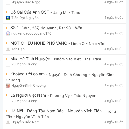
Nguyễn Bảo Ngọc
4 ngày trước
Cô Gái Của Anh OST
- Jang Mi
- Tuno
Tiến Đạt Nguyễn
4 ngày trước
SSD
- W/n, 267, Nguyenn, Par SG
- W/n
nguyendaoduyquang17021
4 ngày trước
MỘT CHIỀU NGHE PHỐ VẮNG
- Linda Q
- Nam Vĩnh
Yến Cận
4 ngày trước
Mùa Hè Tình Nguyện
- Nhóm Sao Việt
- Mai Trâm
Vũ Mạnh Cường
4 ngày trước
Khoảng trời có em
- Nguyễn Đình Chương
- Nguyễn Đình
Chương
Nguyễn Đình Chương
4 ngày trước
Là Người Việt Nam
- Phương Vy
- Tata Nguyen
Vũ Mạnh Cường
4 ngày trước
Hà Nội - Đông Tây Nam Bắc - Nguyễn Vĩnh Tiến
- Trọng
Tấn
- Nguyễn Vĩnh Tiến
Nguyễn Bảo Nam
4 ngày trước