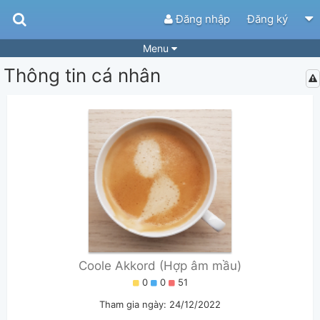
Đăng nhập
Đăng ký
Menu
Thông tin cá nhân
Bài hát
Guitar Tabs
Playlist
Hợp âm
Điệu bài hát
Thể loại
Tìm theo hợp âm
Tải ứng dụng
Yêu cầu hợp âm
Thành Viên
Khóa học
Quản lý
73
Tắt quảng cáo
Coole Akkord (Hợp âm mầu)
0
0
51
Tham gia ngày: 24/12/2022