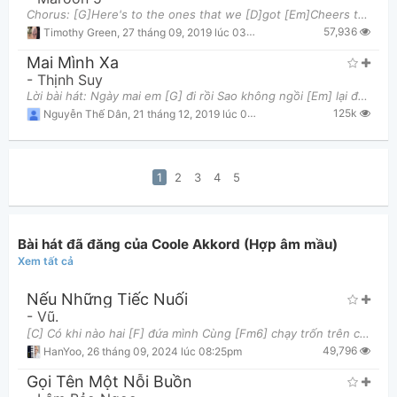
Chorus: [G]Here's to the ones that we [D]got [Em]Cheers to the wish you were [Bm]here but you're n
57,936
Timothy Green
,
27 tháng 09, 2019 lúc 03:02pm
Mai Mình Xa
-
Thịnh Suy
Lời bài hát: Ngày mai em [G] đi rồi Sao không ngồi [Em] lại để thấu bồi hồi Ngày mai em [C] đi r
125k
Nguyễn Thế Dân
,
21 tháng 12, 2019 lúc 09:31pm
1
2
3
4
5
Bài hát đã đăng của Coole Akkord (Hợp âm mầu)
Xem tất cả
Nếu Những Tiếc Nuối
-
Vũ.
[C] Có khi nào hai [F] đứa mình Cùng [Fm6] chạy trốn trên chuyến xe ngày [C] xưa Mà [Am7] đôi ta k
49,796
HanYoo
,
26 tháng 09, 2024 lúc 08:25pm
Gọi Tên Một Nỗi Buồn