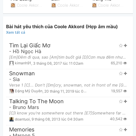
Coole Akkord (Hợp âm mầu)
Coole Akkord (Hợp âm mầu)
Coole Akkord (Hợp âm mầu)
Bài hát yêu thích của Coole Akkord (Hợp âm mầu)
Xem tất cả
Thông tin chung
Tìm Lại Giấc Mơ
-
Hồ Ngọc Hà
[Em]Đêm đi qua, sao [Am]tim buốt giá [D]Cơn mưa đêm như cào [G]sâu vết thương [Em]Đã có lúc tình
65,210
kimanh91
,
3 tháng 06, 2017 lúc 11:02am
Snowman
-
Sia
Verse 1 [C]... Don't [Dm]cry, snowman, not in front of me [G] Who'll catch your tears if you can'
19,557
Đặng Mỹ Duyên
,
20 tháng 11, 2019 lúc 09:29pm
Talking To The Moon
-
Bruno Mars
[C]I know you're somewhere out there [E7]Somewhere far away [Am]I want you [G]back [F]I want yo
40,542
doantuoi
,
9 tháng 08, 2013 lúc 04:30am
Memories
-
Maroon 5