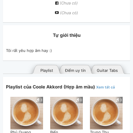
(Chưa có)
(Chưa có)
Tự giới thiệu
Tôi rất yêu hợp âm hay :)
Playlist
Điểm uy tín
Guitar Tabs
Playlist của Coole Akkord (Hợp âm mầu)
Xem tất cả
3
0
3
Bài hát đã đăng
Bài hát yêu thích
Phú Quang
Biển
Trung Thu