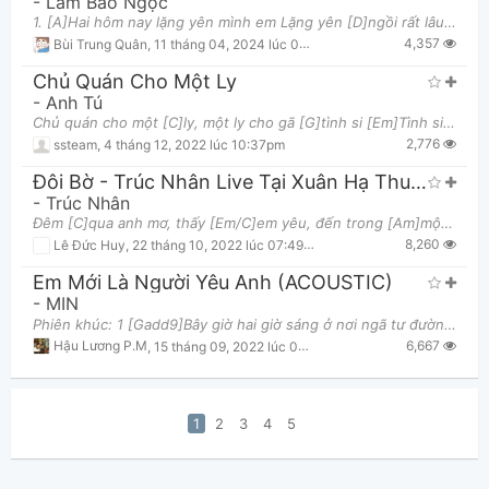
-
Lâm Bảo Ngọc
1. [A]Hai hôm nay lặng yên mình em Lặng yên [D]ngồi rất lâu [F#m]Cứ muốn khóc nhưng không thể khó
4,357
Bùi Trung Quân
,
11 tháng 04, 2024 lúc 03:57pm
Chủ Quán Cho Một Ly
-
Anh Tú
Chủ quán cho một [C]ly, một ly cho gã [G]tình si [Em]Tình si đâu có [Am]nghĩa gì, [G]người vẫn bỏ t
2,776
ssteam
,
4 tháng 12, 2022 lúc 10:37pm
Đôi Bờ - Trúc Nhân Live Tại Xuân Hạ Thu Đông, Rồi Lại Xuân Mùa 2
-
Trúc Nhân
Đêm [C]qua anh mơ, thấy [Em/C]em yêu, đến trong [Am]mộng buồn. Dĩ [F]vãng thoáng tới, đốt [G]cháy,
8,260
Lê Đức Huy
,
22 tháng 10, 2022 lúc 07:49pm
Em Mới Là Người Yêu Anh (ACOUSTIC)
-
MIN
Phiên khúc: 1 [Gadd9]Bây giờ hai giờ sáng ở nơi ngã tư đường [Em7]Ta ngồi bên cạnh nhau lặng im ng
6,667
Hậu Lương P.M
,
15 tháng 09, 2022 lúc 04:28pm
1
2
3
4
5