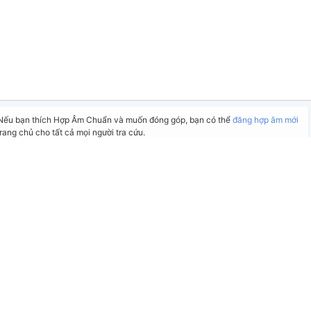
 Nếu bạn thích Hợp Âm Chuẩn và muốn đóng góp, bạn có thể
đăng hợp âm mới
rang chủ cho tất cả mọi người tra cứu.
 hoặc gửi góp ý bằng nút
Báo lỗi
. Ngoài ra bạn cũng có thể chỉnh sửa hợp âm
nút
Chỉnh sửa hợp âm
.
Tự động cuộn xuống sau
27
giây... [
TẮT TỰ ĐỘNG
]
Quản lý
82
Người đăng:
binh_tran2310
(kabigon91 đã duyệt)
Nhạc Đức
Yêu thích:
0
n thị bình luận