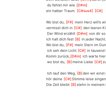
 du fehlst mir wie 
[
D#m
]
ein halber Traum. 
[
C#sus4
]
[
C#
]
Wo bist du, 
[
F#
]
 mein Herz will’s w
vermisst dich in 
[
C#
]
 den leeren K
 Der Wind erzählt 
[
D#m
]
 von dir so
ich halt dich fest 
[
B
]
 in jeder Nacht.
Wo bist du, 
[
F#
]
 mein Stern im Dun
 ich seh dein Licht 
[
C#
]
 in tausend 
Komm zurück,
[
D#m
]
 ich warte hier
 wo bist du, 
[
B
]
meine Liebe 
[
C#
]
zu
 Ich lauf den Weg, 
[
B
]
den wir einst 
hör deine 
[
C#
]
Stimme leise singen
Die Zeit bleibt 
[
B
]
stehn in meinem B