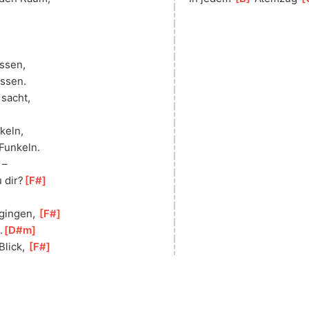
issen, 
issen.
 sacht, 
 
keln,
Funkeln. 
 –
 dir?
[
F#
]
gingen, 
[
F#
]
.
[
D#m
]
lick, 
[
F#
]