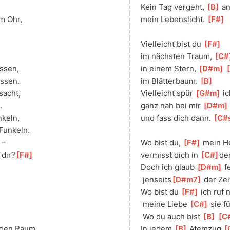
Kein Tag vergeht, 
[
B
]
 a
m Ohr, 
mein Lebenslicht. 
[
F#
]
Vielleicht bist du 
[
F#
]
im nächsten Traum, 
[
C#
issen,
in einem Stern, 
[
D#m
]
[
ssen. 
im Blätterbaum. 
[
B
]
 sacht,
Vielleicht spür 
[
G#m
]
 i
.
ganz nah bei mir 
[
D#m
nkeln,
und fass dich dann. 
[
C#
 Funkeln. 
 – 
Wo bist du, 
[
F#
]
 mein He
 dir?
[
F#
]
vermisst dich in 
[
C#
]
de
Doch ich glaub 
[
D#m
]
 f
 jenseits
[
D#m7
]
 der Zei
Wo bist du 
[
F#
]
 ich ruf 
 meine Liebe 
[
C#
]
 sie f
 Wo du auch bist 
[
B
]
[
C
eden Raum,
In jedem 
[
B
]
 Atemzug 
[