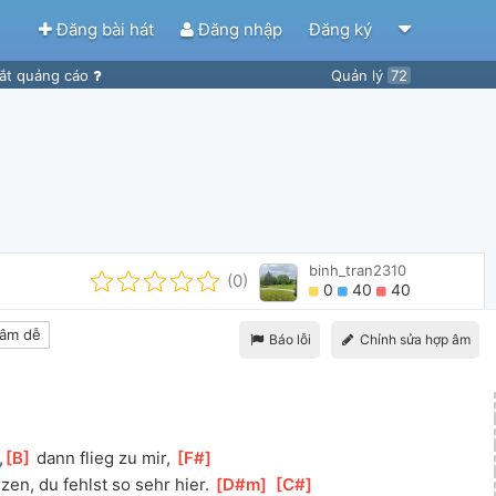
Đăng bài hát
Đăng nhập
Đăng ký
ắt quảng cáo
Quản lý
72
binh_tran2310
(0)
0
40
40
âm dễ
Báo lỗi
Chỉnh sửa hợp âm
,
[
B
]
 dann flieg zu mir, 
[
F#
]
zen, du fehlst so sehr hier. 
[
D#m
]
[
C#
]