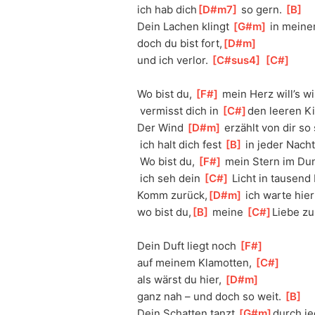
ich hab dich
[
D#m7
]
 so gern. 
[
B
]
Dein Lachen klingt 
[
G#m
]
 in meine
doch du bist fort,
[
D#m
]
und ich verlor. 
[
C#sus4
]
[
C#
]
Wo bist du, 
[
F#
]
 mein Herz will’s w
 vermisst dich in 
[
C#
]
den leeren Ki
Der Wind 
[
D#m
]
 erzählt von dir so
 ich halt dich fest 
[
B
]
 in jeder Nacht
 Wo bist du, 
[
F#
]
 mein Stern im Du
 ich seh dein 
[
C#
]
 Licht in tausend
Komm zurück,
[
D#m
]
 ich warte hier
wo bist du,
[
B
]
 meine 
[
C#
]
Liebe zu
Dein Duft liegt noch 
[
F#
]
auf meinem Klamotten, 
[
C#
]
als wärst du hier, 
[
D#m
]
ganz nah – und doch so weit. 
[
B
]
Dein Schatten tanzt 
[
G#m
]
durch j