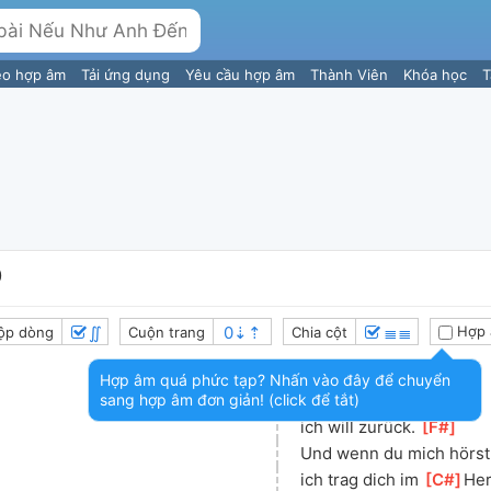
eo hợp âm
Tải ứng dụng
Yêu cầu hợp âm
Thành Viên
Khóa học
T
0
∬
≣≣
Hợp 
ộp dòng
Cuộn trang
Chia cột
Hợp âm quá phức tạp? Nhấn vào đây để chuyển
sang hợp âm đơn giản! (click để tắt)
ich will nur dich 
[
C#
]
ich will zurück. 
[
F#
]
Und wenn du mich hörst
ich trag dich im 
[
C#
]
Her