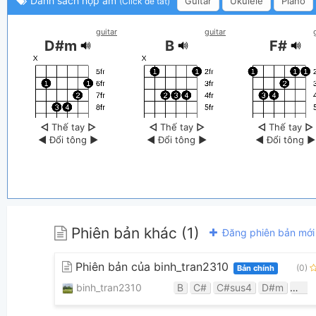
Danh sách hợp âm
Guitar
Ukulele
Piano
(Click để tắt)
guitar
guitar
D#m
B
F#
◁
Thế tay
▷
◁
Thế tay
▷
◁
Thế tay
▷
◀
Đổi tông
▶
◀
Đổi tông
▶
◀
Đổi tông
▶
Phiên bản khác (1)
Đăng phiên bản mới
Phiên bản của binh_tran2310
(0)
Bản chính
binh_tran2310
B
C#
C#sus4
D#m
D#m