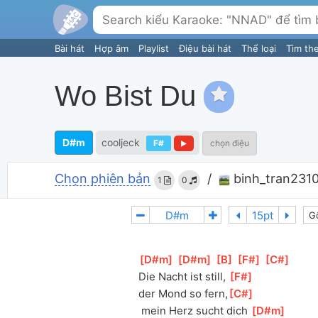
Bài hát
Hợp âm
Playlist
Điệu bài hát
Thể loại
Tìm th
Wo Bist Du
D#m
cooljeck
F#
chọn điệu
Chọn phiên bản
/
binh_tran231
1
0
G
[
D#m
]
[
D#m
]
[
B
]
[
F#
]
[
C#
]
Die Nacht ist still, 
[
F#
]
der Mond so fern,
[
C#
]
 mein Herz sucht dich 
[
D#m
]