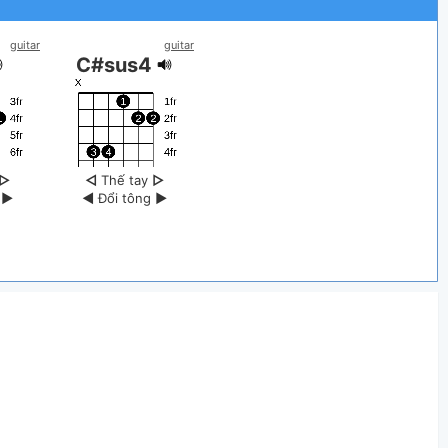
guitar
guitar
C#sus4
▷
◁
Thế tay
▷
g
▶
◀
Đổi tông
▶