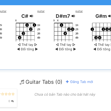
guitar
guitar
guitar
C#
D#m7
G#m
◁
Thế tay
▷
◁
Thế tay
▷
◁
Thế tay
◀
Đổi tông
▶
◀
Đổi tông
▶
◀
Đổi tôn
Guitar Tabs (0)
Đăng Tab mới
Chưa có bản Tab nào cho bài hát này
7
F#
G#m
0