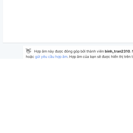
👋
Hợp âm này được đóng góp bởi thành viên
binh_tran2310
.
hoặc
gửi yêu cầu hợp âm
. Hợp âm của bạn sẽ được hiển thị trên t
Nếu bạn thấy hợp âm có sai sót, bạn có thể bình luận ở bên dưới
bài hát có sẵn và lưu thành phiên bản cá nhân bằng cách nhấn 
Thêm vào
Chia sẻ
In ra giấy
Cập nhật:
ngày 11 tháng 04, 2026
Lượt xem:
Tác giả:
Thể loại:
cooljeck
BÌNH LUẬN
Hiể