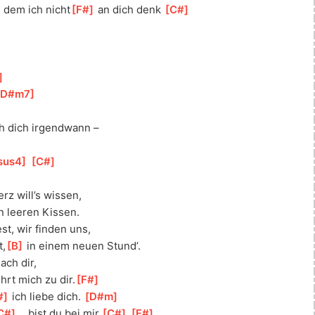
n dem ich nicht
[
F#
]
 an dich denk 
[
C#
]
]
D#m7
]
ch dich irgendwann – 
]
sus4
]
[
C#
]
rz will’s wissen, 
n leeren Kissen. 
est, wir finden uns,
t,
[
B
]
 in einem neuen Stund’. 
nach dir,
ührt mich zu dir.
[
F#
]
#
]
 ich liebe dich. 
[
D#m
]
C#
]
… bist du bei mir.
[
C#
]
[
F#
]