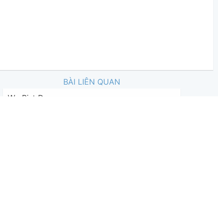
BÀI LIÊN QUAN
Wo Bist Du
-
cooljeck
82
binh_tran2310
,
11 tháng 04, 2026