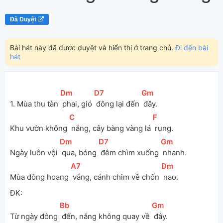
Đã Duyệt
Bài hát này đã được duyệt và hiển thị ở trang chủ.
Đi đến bài
hát
[
Dm
]
[
D7
]
[
Gm
]
1. Mùa thu tàn 
 phai, gió 
 đông lại đến 
 đây.
[
C
]
[
F
]
Khu vườn không 
 nắng, cây bàng vàng lá 
 rụng.
[
Dm
]
[
D7
]
[
Gm
]
Ngày luôn vội 
 qua, bóng 
 đêm chìm xuống 
 nhanh.
[
A7
]
[
Dm
]
Mùa đông hoang 
 vắng, cánh chim về chốn 
 nao.
ĐK:
[
Bb
]
[
Gm
]
Từ ngày đông 
 đến, nắng không quay về 
 đây.