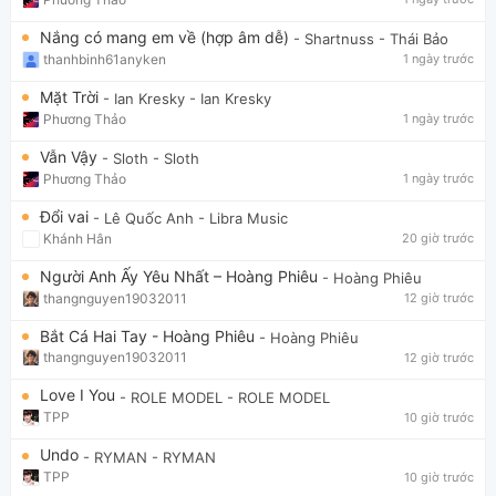
Nắng có mang em về (hợp âm dễ)
- Shartnuss
- Thái Bảo
thanhbinh61anyken
1 ngày trước
Mặt Trời
- Ian Kresky
- Ian Kresky
Phương Thảo
1 ngày trước
Vẫn Vậy
- Sloth
- Sloth
Phương Thảo
1 ngày trước
Đổi vai
- Lê Quốc Anh
- Libra Music
Khánh Hân
20 giờ trước
Người Anh Ấy Yêu Nhất – Hoàng Phiêu
- Hoàng Phiêu
thangnguyen19032011
12 giờ trước
Bắt Cá Hai Tay - Hoàng Phiêu
- Hoàng Phiêu
thangnguyen19032011
12 giờ trước
Love I You
- ROLE MODEL
- ROLE MODEL
TPP
10 giờ trước
Undo
- RYMAN
- RYMAN
TPP
10 giờ trước