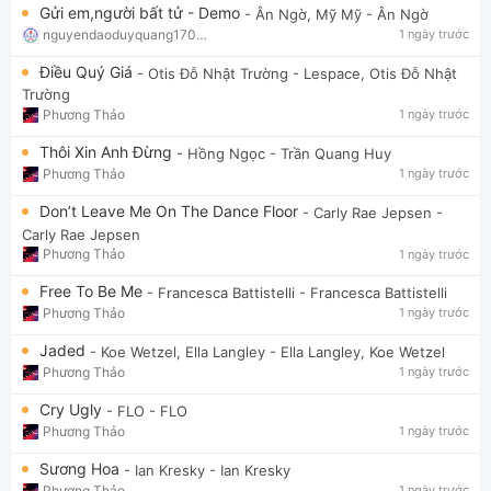
Gửi em,người bất tử - Demo
- Ân Ngờ, Mỹ Mỹ
- Ân Ngờ
nguyendaoduyquang17021
1 ngày trước
Điều Quý Giá
- Otis Đỗ Nhật Trường
- Lespace, Otis Đỗ Nhật
Trường
Phương Thảo
1 ngày trước
Thôi Xin Anh Đừng
- Hồng Ngọc
- Trần Quang Huy
Phương Thảo
1 ngày trước
Don’t Leave Me On The Dance Floor
- Carly Rae Jepsen
-
Carly Rae Jepsen
Phương Thảo
1 ngày trước
Free To Be Me
- Francesca Battistelli
- Francesca Battistelli
Phương Thảo
1 ngày trước
Jaded
- Koe Wetzel, Ella Langley
- Ella Langley, Koe Wetzel
Phương Thảo
1 ngày trước
Cry Ugly
- FLO
- FLO
Phương Thảo
1 ngày trước
Sương Hoa
- Ian Kresky
- Ian Kresky
Phương Thảo
1 ngày trước