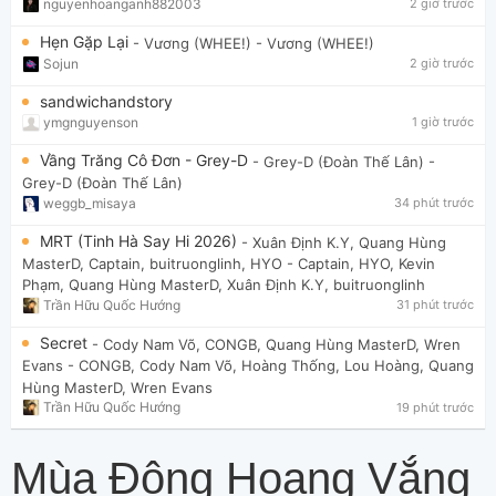
nguyenhoanganh882003
2 giờ trước
Hẹn Gặp Lại
- Vương (WHEE!)
- Vương (WHEE!)
Sojun
2 giờ trước
sandwichandstory
ymgnguyenson
1 giờ trước
Vầng Trăng Cô Đơn - Grey-D
- Grey-D (Đoàn Thế Lân)
-
Grey-D (Đoàn Thế Lân)
weggb_misaya
34 phút trước
MRT (Tinh Hà Say Hi 2026)
- Xuân Định K.Y, Quang Hùng
MasterD, Captain, buitruonglinh, HYO
- Captain, HYO, Kevin
Phạm, Quang Hùng MasterD, Xuân Định K.Y, buitruonglinh
Trần Hữu Quốc Hướng
31 phút trước
Secret
- Cody Nam Võ, CONGB, Quang Hùng MasterD, Wren
Evans
- CONGB, Cody Nam Võ, Hoàng Thống, Lou Hoàng, Quang
Hùng MasterD, Wren Evans
Trần Hữu Quốc Hướng
19 phút trước
Mùa Đông Hoang Vắng