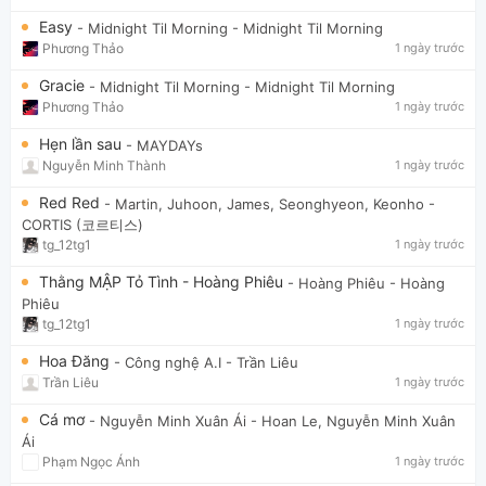
Easy
- Midnight Til Morning
- Midnight Til Morning
Phương Thảo
1 ngày trước
Gracie
- Midnight Til Morning
- Midnight Til Morning
Phương Thảo
1 ngày trước
Hẹn lần sau
- MAYDAYs
Nguyễn Minh Thành
1 ngày trước
Red Red
- Martin, Juhoon, James, Seonghyeon, Keonho
-
CORTIS (코르티스)
tg_12tg1
1 ngày trước
Thằng MẬP Tỏ Tình - Hoàng Phiêu
- Hoàng Phiêu
- Hoàng
Phiêu
tg_12tg1
1 ngày trước
Hoa Đăng
- Công nghệ A.I
- Trần Liêu
Trần Liêu
1 ngày trước
Cá mơ
- Nguyễn Minh Xuân Ái
- Hoan Le, Nguyễn Minh Xuân
Ái
Phạm Ngọc Ánh
1 ngày trước