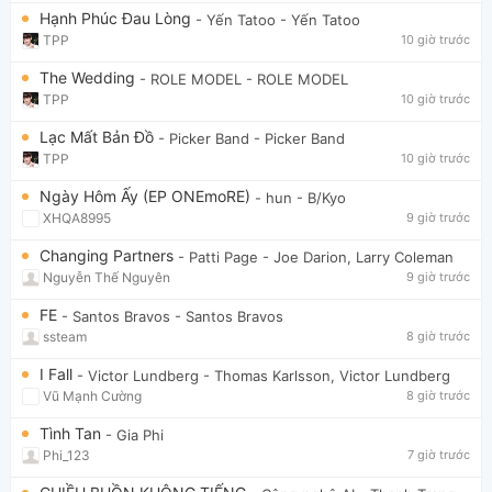
Hạnh Phúc Đau Lòng
- Yến Tatoo
- Yến Tatoo
TPP
10 giờ trước
The Wedding
- ROLE MODEL
- ROLE MODEL
TPP
10 giờ trước
Lạc Mất Bản Đồ
- Picker Band
- Picker Band
TPP
10 giờ trước
Ngày Hôm Ấy (EP ONEmoRE)
- hun
- B/Kyo
XHQA8995
9 giờ trước
Changing Partners
- Patti Page
- Joe Darion, Larry Coleman
Nguyễn Thế Nguyên
9 giờ trước
FE
- Santos Bravos
- Santos Bravos
ssteam
8 giờ trước
I Fall
- Victor Lundberg
- Thomas Karlsson, Victor Lundberg
Vũ Mạnh Cường
8 giờ trước
Tình Tan
- Gia Phi
Phi_123
7 giờ trước