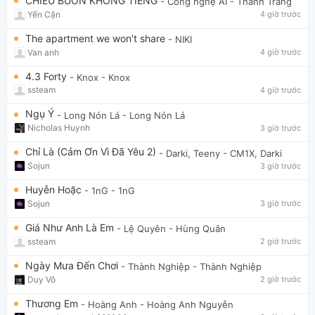
CHIỀU BUỒN KHÔNG TIẾNG
- Công nghệ AI
- Thanh Trang
Yến Cận
4 giờ trước
The apartment we won't share
- NIKI
Van anh
4 giờ trước
4.3 Forty
- Knox
- Knox
ssteam
4 giờ trước
Ngụ Ý
- Long Nón Lá
- Long Nón Lá
Nicholas Huynh
3 giờ trước
Chỉ Là (Cảm Ơn Vì Đã Yêu 2)
- Darki, Teeny
- CM1X, Darki
Sojun
3 giờ trước
Huyễn Hoặc
- 1nG
- 1nG
Sojun
3 giờ trước
Giá Như Anh Là Em
- Lệ Quyên
- Hùng Quân
ssteam
2 giờ trước
Ngày Mưa Đến Chơi
- Thành Nghiệp
- Thành Nghiệp
Duy Võ
2 giờ trước
Thương Em
- Hoàng Anh
- Hoàng Anh Nguyễn