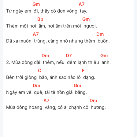
[
Gm
]
[
A7
]
Từ ngày em 
 đi, thấy cô đơn vòng 
 tay.
[
Bb
]
[
Gm
]
Thèm một hơi 
 ấm, hơi ấm trên môi 
 người.
[
A7
]
[
Dm
]
Đã xa muôn 
 trùng, càng nhớ nhung thêm 
 buồn.
[
Dm
]
[
D7
]
[
Gm
]
2. Mùa đông dài 
 thêm, nếu 
 đêm lạnh thiếu 
 anh.
[
C
]
[
F
]
Bên trời giông 
 bão, ánh sao nào ló 
 dạng.
[
Dm
]
[
Gm
]
Ngày em về 
 quê, tái tê hồn giá 
 băng.
[
A7
]
[
Dm
]
Mùa đông hoang 
 vắng, có ai chạnh cố 
 hương.