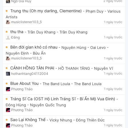
Ngô Gia Huy
2 ngày trước
Trung thu (Oh my darling, Clementine)
- Phạm Duy
- Various
Artists
musiclistener103_5
1 ngày trước
thu tha
- Trần Duy Khang
- Trần Duy Khang
Đăng
1 ngày trước
Bên đời gian khó có nhau
- Nguyên Hùng - Oai Levo
-
Nguyên Định - Bửu Ấn
musiclistener103_5
1 ngày trước
CÁNH HỒNG TÀN PHAI
- HỒ THANH TĂNG
- Nguyễn Vĩ
hothanhtang04112004
1 ngày trước
Blue About You
- The Band Loula
- The Band Loula
Phương Thảo
1 ngày trước
Tráng Sĩ Ca (OST Hộ Linh Tráng Sĩ - Bí Ẩn Mộ Vua Đinh)
-
Đông Hùng
- Nguyễn Quốc Trung
Phương Thảo
1 ngày trước
Sao Lại Không Thể
- Vicky Nhung
- Đông Thiên Đức
Phương Thảo
1 ngày trước