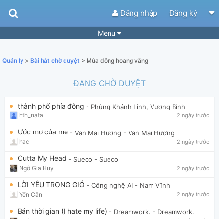
Đăng nhập
Đăng ký
Menu
Bài hát
Guitar Tabs
Quản lý
>
Bài hát chờ duyệt
> Mùa đông hoang vắng
Playlist
Hợp âm
ĐANG CHỜ DUYỆT
Điệu bài hát
Thể loại
thành phố phía đông
- Phùng Khánh Linh, Vương Bình
Tìm theo hợp âm
Tải ứng dụng
hth_nata
2 ngày trước
Yêu cầu hợp âm
Thành Viên
Ước mơ của mẹ
- Văn Mai Hương
- Văn Mai Hương
hac
2 ngày trước
Khóa học
Quản lý
57
Outta My Head
- Sueco
- Sueco
Tắt quảng cáo
Ngô Gia Huy
2 ngày trước
LỜI YÊU TRONG GIÓ
- Công nghệ AI
- Nam Vĩnh
Yến Cận
2 ngày trước
Bán thời gian (I hate my life)
- Dreamwork.
- Dreamwork.