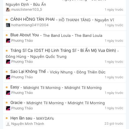
Nguyên Định - Bửu Ấn
musiclistener103_5
1 ngày trước
CÁNH HỒNG TÀN PHAI
- HỒ THANH TĂNG
- Nguyễn Vĩ
hothanhtang04112004
1 ngày trước
Blue About You
- The Band Loula
- The Band Loula
Phương Thảo
1 ngày trước
Tráng Sĩ Ca (OST Hộ Linh Tráng Sĩ - Bí Ẩn Mộ Vua Đinh)
-
Đông Hùng
- Nguyễn Quốc Trung
Phương Thảo
1 ngày trước
Sao Lại Không Thể
- Vicky Nhung
- Đông Thiên Đức
Phương Thảo
1 ngày trước
Easy
- Midnight Til Morning
- Midnight Til Morning
Phương Thảo
1 ngày trước
Gracie
- Midnight Til Morning
- Midnight Til Morning
Phương Thảo
1 ngày trước
Hẹn lần sau
- MAYDAYs
Nguyễn Minh Thành
23 giờ trước