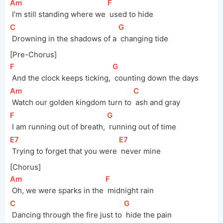
[
Am
]
[
F
]
 I’m still standing where we 
 used to hide
[
C
]
[
G
]
 Drowning in the shadows of a 
 changing tide
[Pre-Chorus]
[
F
]
[
G
]
 And the clock keeps ticking, 
 counting down the days
[
Am
]
[
C
]
 Watch our golden kingdom turn to 
 ash and gray
[
F
]
[
G
]
 I am running out of breath, 
 running out of time
[
E7
]
[
E7
]
 Trying to forget that you were 
 never mine
[Chorus]
[
Am
]
[
F
]
 Oh, we were sparks in the 
 midnight rain
[
C
]
[
G
]
 Dancing through the fire just to 
 hide the pain