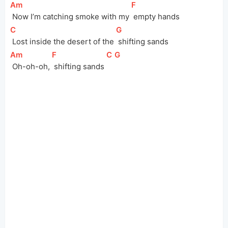
[
Am
]
[
F
]
 Now I’m catching smoke with my 
 empty hands
[
C
]
[
G
]
 Lost inside the desert of the 
 shifting sands
[
Am
]
[
F
]
[
C
]
[
G
]
 Oh-oh-oh, 
 shifting sands 