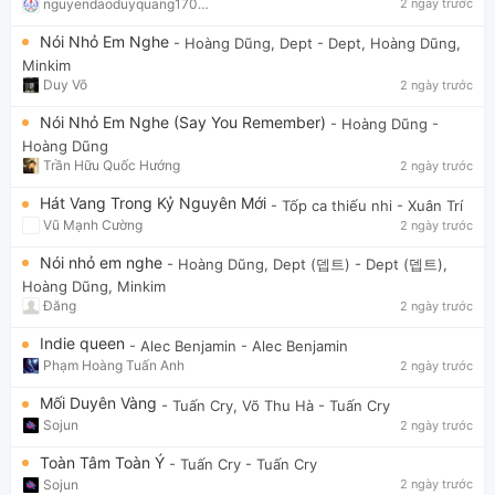
nguyendaoduyquang17021
2 ngày trước
Nói Nhỏ Em Nghe
- Hoàng Dũng, Dept
- Dept, Hoàng Dũng,
Minkim
Duy Võ
2 ngày trước
Nói Nhỏ Em Nghe (Say You Remember)
- Hoàng Dũng
-
Hoàng Dũng
Trần Hữu Quốc Hướng
2 ngày trước
Hát Vang Trong Kỷ Nguyên Mới
- Tốp ca thiếu nhi
- Xuân Trí
Vũ Mạnh Cường
2 ngày trước
Nói nhỏ em nghe
- Hoàng Dũng, Dept (뎁트)
- Dept (뎁트),
Hoàng Dũng, Minkim
Đăng
2 ngày trước
Indie queen
- Alec Benjamin
- Alec Benjamin
Phạm Hoàng Tuấn Anh
2 ngày trước
Mối Duyên Vàng
- Tuấn Cry, Võ Thu Hà
- Tuấn Cry
Sojun
2 ngày trước
Toàn Tâm Toàn Ý
- Tuấn Cry
- Tuấn Cry
Sojun
2 ngày trước