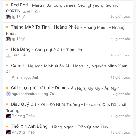
Red Red
- Martin, Juhoon, James, Seonghyeon, Keonho
-
CORTIS (코르티스)
tg_12tg1
20 giờ trước
Thằng MẬP Tỏ Tình - Hoàng Phiêu
- Hoàng Phiêu
- Hoàng
Phiêu
tg_12tg1
20 giờ trước
Hoa Đăng
- Công nghệ A.I
- Trần Liêu
Trần Liêu
20 giờ trước
Cá mơ
- Nguyễn Minh Xuân Ái
- Hoan Le, Nguyễn Minh Xuân
Ái
Phạm Ngọc Ánh
18 giờ trước
Gửi em,người bất tử - Demo
- Ân Ngờ, Mỹ Mỹ
- Ân Ngờ
nguyendaoduyquang17021
17 giờ trước
Điều Quý Giá
- Otis Đỗ Nhật Trường
- Lespace, Otis Đỗ Nhật
Trường
Phương Thảo
13 giờ trước
Thôi Xin Anh Đừng
- Hồng Ngọc
- Trần Quang Huy
Phương Thảo
13 giờ trước