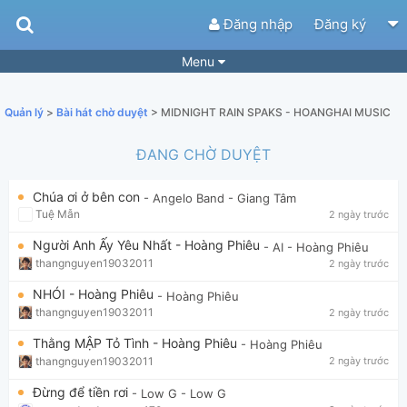
Đăng nhập
Đăng ký
Menu
Bài hát
Guitar Tabs
Quản lý
>
Bài hát chờ duyệt
> MIDNIGHT RAIN SPAKS - HOANGHAI MUSIC
Playlist
Hợp âm
ĐANG CHỜ DUYỆT
Điệu bài hát
Thể loại
Chúa ơi ở bên con
- Angelo Band
- Giang Tâm
Tìm theo hợp âm
Tải ứng dụng
Tuệ Mẫn
2 ngày trước
Yêu cầu hợp âm
Thành Viên
Người Anh Ấy Yêu Nhất - Hoàng Phiêu
- AI
- Hoàng Phiêu
thangnguyen19032011
2 ngày trước
Khóa học
Quản lý
51
NHÓI - Hoàng Phiêu
- Hoàng Phiêu
Tắt quảng cáo
thangnguyen19032011
2 ngày trước
Thằng MẬP Tỏ Tình - Hoàng Phiêu
- Hoàng Phiêu
thangnguyen19032011
2 ngày trước
Đừng để tiền rơi
- Low G
- Low G