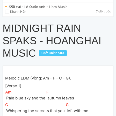
Đổi vai
- Lê Quốc Anh
- Libra Music
Khánh Hân
7 giờ trước
MIDNIGHT RAIN
SPAKS - HOANGHAI
MUSIC
Chờ Chỉnh Sửa
Melodic EDM (Vòng: Am - F - C - G).
[Verse 1]
[
Am
]
[
F
]
 Pale blue sky and the 
 autumn leaves
[
C
]
[
G
]
 Whispering the secrets that you 
 left with me