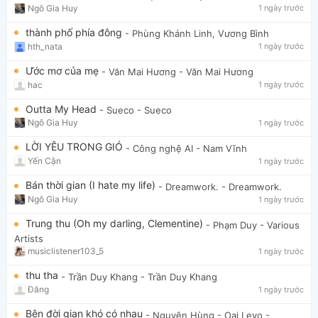
Ngô Gia Huy
1 ngày trước
thành phố phía đông
- Phùng Khánh Linh, Vương Bình
hth_nata
1 ngày trước
Ước mơ của mẹ
- Văn Mai Hương
- Văn Mai Hương
hac
1 ngày trước
Outta My Head
- Sueco
- Sueco
Ngô Gia Huy
1 ngày trước
LỜI YÊU TRONG GIÓ
- Công nghệ AI
- Nam Vĩnh
Yến Cận
1 ngày trước
Bán thời gian (I hate my life)
- Dreamwork.
- Dreamwork.
Ngô Gia Huy
1 ngày trước
Trung thu (Oh my darling, Clementine)
- Phạm Duy
- Various
Artists
musiclistener103_5
1 ngày trước
thu tha
- Trần Duy Khang
- Trần Duy Khang
Đăng
1 ngày trước
Bên đời gian khó có nhau
- Nguyên Hùng - Oai Levo
-