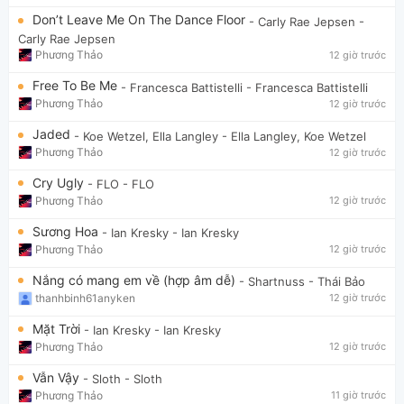
Don’t Leave Me On The Dance Floor
- Carly Rae Jepsen
-
Carly Rae Jepsen
Phương Thảo
12 giờ trước
Free To Be Me
- Francesca Battistelli
- Francesca Battistelli
Phương Thảo
12 giờ trước
Jaded
- Koe Wetzel, Ella Langley
- Ella Langley, Koe Wetzel
Phương Thảo
12 giờ trước
Cry Ugly
- FLO
- FLO
Phương Thảo
12 giờ trước
Sương Hoa
- Ian Kresky
- Ian Kresky
Phương Thảo
12 giờ trước
Nắng có mang em về (hợp âm dễ)
- Shartnuss
- Thái Bảo
thanhbinh61anyken
12 giờ trước
Mặt Trời
- Ian Kresky
- Ian Kresky
Phương Thảo
12 giờ trước
Vẫn Vậy
- Sloth
- Sloth
Phương Thảo
11 giờ trước