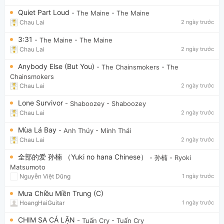
Quiet Part Loud
- The Maine
- The Maine
Chau Lai
2 ngày trước
3:31
- The Maine
- The Maine
Chau Lai
2 ngày trước
Anybody Else (But You)
- The Chainsmokers
- The
Chainsmokers
Chau Lai
2 ngày trước
Lone Survivor
- Shaboozey
- Shaboozey
Chau Lai
2 ngày trước
Mùa Lá Bay
- Anh Thúy
- Minh Thái
Chau Lai
2 ngày trước
全部的爱 孙楠 （Yuki no hana Chinese）
- 孙楠
- Ryoki
Matsumoto
Nguyễn Việt Dũng
1 ngày trước
Mưa Chiều Miền Trung (C)
HoangHaiGuitar
1 ngày trước
CHIM SA CÁ LẶN
- Tuấn Cry
- Tuấn Cry