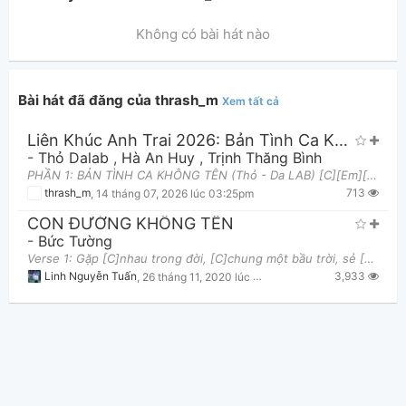
Không có bài hát nào
Bài hát đã đăng của thrash_m
Xem tất cả
Liên Khúc Anh Trai 2026: Bản Tình Ca Không Tên, Nhức Tiềm Thức, Người Ấy, Vỡ Tan
Thông tin chung
-
Thỏ Dalab
,
Hà An Huy
,
Trịnh Thăng Bình
PHẦN 1: BẢN TÌNH CA KHÔNG TÊN (Thỏ - Da LAB) [C][Em][Am][Fm] Hãy nghe [C]bản tình ca không tên m
713
thrash_m
,
14 tháng 07, 2026 lúc 03:25pm
CON ĐƯỜNG KHÔNG TÊN
-
Bức Tường
Verse 1: Gặp [C]nhau trong đời, [C]chung một bầu trời, sẻ [C]chia cùng nhau buồn vui và ước mơ [F
3,933
Linh Nguyễn Tuấn
,
26 tháng 11, 2020 lúc 11:33pm