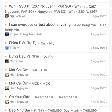
W/n - SSD ft. (267, Nguyenn, PAR SG)
- W/n - ft. (267,
Nguyenn, PAR SG)
- Nguyenn, PAR SG), W/n - SSD ft. (267
Nguyen Vo
2 ngày trước
I can overdose on just about anything
- Alec Benjamin
- Alec
Benjamin
Phạm Hoàng Tuấn Anh
2 ngày trước
Phiêu Diêu Tự Tại
- Nic
- Nic
Tiểu Mi
2 ngày trước
Đứng Đây Và Nhìn
- CouEn
CamCam
1 ngày trước
Một Cái Ôm
- Hali
- Hali
Hien Nguyen
1 ngày trước
Một Cái Ôm
- MCK
- MCK
Hien Nguyen
1 ngày trước
On Your Side
- December 10
- December 10
Hien Nguyen
1 ngày trước
Đẹp Như Bài Hát Này
- THEMÈO, Duy Mạnh
- THEMÈO