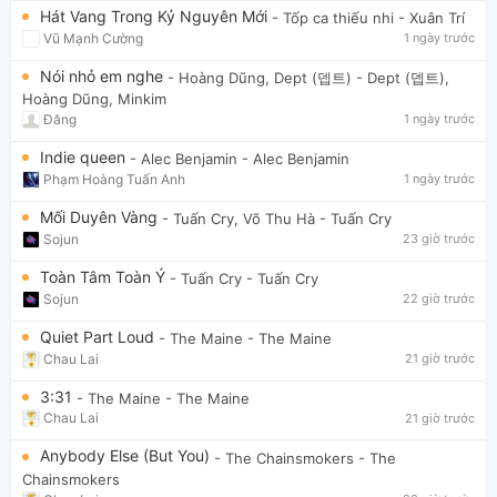
Hát Vang Trong Kỷ Nguyên Mới
- Tốp ca thiếu nhi
- Xuân Trí
Vũ Mạnh Cường
1 ngày trước
Nói nhỏ em nghe
- Hoàng Dũng, Dept (뎁트)
- Dept (뎁트),
Hoàng Dũng, Minkim
Đăng
1 ngày trước
Indie queen
- Alec Benjamin
- Alec Benjamin
Phạm Hoàng Tuấn Anh
1 ngày trước
Mối Duyên Vàng
- Tuấn Cry, Võ Thu Hà
- Tuấn Cry
Sojun
23 giờ trước
Toàn Tâm Toàn Ý
- Tuấn Cry
- Tuấn Cry
Sojun
22 giờ trước
Quiet Part Loud
- The Maine
- The Maine
Chau Lai
21 giờ trước
3:31
- The Maine
- The Maine
Chau Lai
21 giờ trước
Anybody Else (But You)
- The Chainsmokers
- The
Chainsmokers