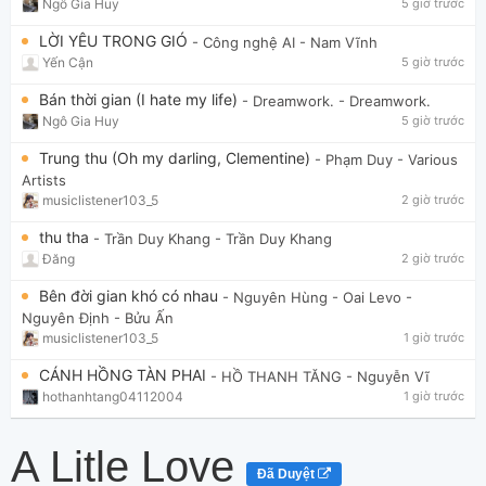
Ngô Gia Huy
5 giờ trước
LỜI YÊU TRONG GIÓ
- Công nghệ AI
- Nam Vĩnh
Yến Cận
5 giờ trước
Bán thời gian (I hate my life)
- Dreamwork.
- Dreamwork.
Ngô Gia Huy
5 giờ trước
Trung thu (Oh my darling, Clementine)
- Phạm Duy
- Various
Artists
musiclistener103_5
2 giờ trước
thu tha
- Trần Duy Khang
- Trần Duy Khang
Đăng
2 giờ trước
Bên đời gian khó có nhau
- Nguyên Hùng - Oai Levo
-
Nguyên Định - Bửu Ấn
musiclistener103_5
1 giờ trước
CÁNH HỒNG TÀN PHAI
- HỒ THANH TĂNG
- Nguyễn Vĩ
hothanhtang04112004
1 giờ trước
A Litle Love
Đã Duyệt