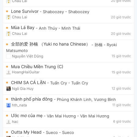
Chau Lai
20 giờ trước
Lone Survivor
- Shaboozey
- Shaboozey
Chau Lai
20 giờ trước
Mùa Lá Bay
- Anh Thúy
- Minh Thái
Chau Lai
20 giờ trước
全部的爱 孙楠 （Yuki no hana Chinese）
- 孙楠
- Ryoki
Matsumoto
Nguyễn Việt Dũng
15 giờ trước
Mưa Chiều Miền Trung (C)
HoangHaiGuitar
15 giờ trước
CHIM SA CÁ LẶN
- Tuấn Cry
- Tuấn Cry
Ngô Gia Huy
12 giờ trước
thành phố phía đông
- Phùng Khánh Linh, Vương Bình
hth_nata
11 giờ trước
Ước mơ của mẹ
- Văn Mai Hương
- Văn Mai Hương
hac
6 giờ trước
Outta My Head
- Sueco
- Sueco