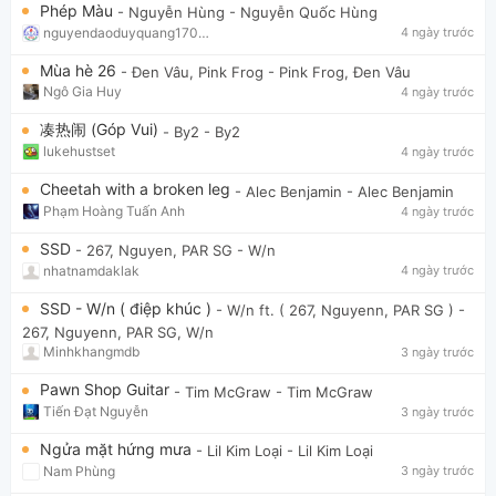
Phép Màu
- Nguyễn Hùng
- Nguyễn Quốc Hùng
nguyendaoduyquang17021
4 ngày trước
Mùa hè 26
- Đen Vâu, Pink Frog
- Pink Frog, Đen Vâu
Ngô Gia Huy
4 ngày trước
凑热闹 (Góp Vui)
- By2
- By2
lukehustset
4 ngày trước
Cheetah with a broken leg
- Alec Benjamin
- Alec Benjamin
Phạm Hoàng Tuấn Anh
4 ngày trước
SSD
- 267, Nguyen, PAR SG
- W/n
nhatnamdaklak
4 ngày trước
SSD - W/n ( điệp khúc )
- W/n ft. ( 267, Nguyenn, PAR SG )
-
267, Nguyenn, PAR SG, W/n
Minhkhangmdb
3 ngày trước
Pawn Shop Guitar
- Tim McGraw
- Tim McGraw
Tiến Đạt Nguyễn
3 ngày trước
Ngửa mặt hứng mưa
- Lil Kim Loại
- Lil Kim Loại
Nam Phùng
3 ngày trước