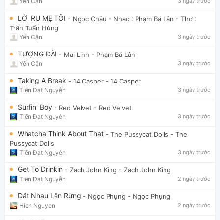
Yến Cận
3 ngày trước
LỜI RU MẸ TÔI
- Ngọc Châu
- Nhạc : Phạm Bá Lân - Thơ :
Trần Tuấn Hùng
Yến Cận
3 ngày trước
TƯỢNG ĐÀI
- Mai Linh
- Phạm Bá Lân
Yến Cận
3 ngày trước
Taking A Break
- 14 Casper
- 14 Casper
Tiến Đạt Nguyễn
3 ngày trước
Surfin' Boy
- Red Velvet
- Red Velvet
Tiến Đạt Nguyễn
3 ngày trước
Whatcha Think About That
- The Pussycat Dolls
- The
Pussycat Dolls
Tiến Đạt Nguyễn
3 ngày trước
Get To Drinkin
- Zach John King
- Zach John King
Tiến Đạt Nguyễn
2 ngày trước
Dắt Nhau Lên Rừng
- Ngọc Phụng
- Ngọc Phụng
Hien Nguyen
2 ngày trước