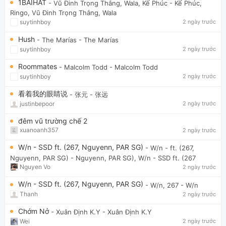
1BAIHAT
- Vũ Đinh Trọng Thắng, Wala, Kế Phúc
- Kế Phúc,
Ringo, Vũ Đinh Trọng Thắng, Wala
suytinhboy
2 ngày trước
Hush
- The Marías
- The Marías
suytinhboy
2 ngày trước
Roommates
- Malcolm Todd
- Malcolm Todd
suytinhboy
2 ngày trước
看着我的眼睛说
- 张元
- 张远
justinbepoor
2 ngày trước
đêm vũ trường chế 2
xuanoanh357
2 ngày trước
W/n - SSD ft. (267, Nguyenn, PAR SG)
- W/n - ft. (267,
Nguyenn, PAR SG)
- Nguyenn, PAR SG), W/n - SSD ft. (267
Nguyen Vo
2 ngày trước
W/n - SSD ft. (267, Nguyenn, PAR SG)
- W/n, 267
- W/n
Thanh
2 ngày trước
Chớm Nở
- Xuân Định K.Y
- Xuân Định K.Y
Wei
2 ngày trước