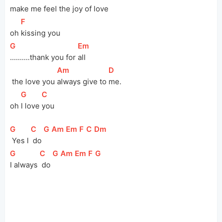
make me feel the 
joy of love
[
F
]
oh 
kissing you
[
G
]
[
Em
]
..........thank you for 
all
[
Am
]
[
D
]
 the love you 
always give to 
me.
[
G
]
[
C
]
oh 
I love 
you
[
G
]
[
C
]
[
G
]
[
Am
]
[
Em
]
[
F
]
[
C
]
[
Dm
]
 Yes I 
 do 
[
G
]
[
C
]
[
G
]
[
Am
]
[
Em
]
[
F
]
[
G
]
I always 
 do 