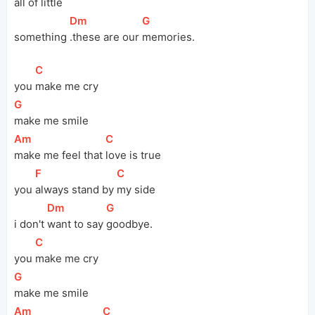
all of little 
[
Dm
]
[
G
]
something
.these are our 
memories.
[
C
]
you 
make me cry
[
G
]
make me smile
[
Am
]
[
C
]
make me feel that 
love is true
[
F
]
[
C
]
you 
always stand by 
my side
[
Dm
]
[
G
]
i don't 
want to say 
goodbye.
[
C
]
you 
make me cry
[
G
]
make me smile
[
Am
]
[
C
]