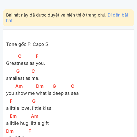
Bài hát này đã được duyệt và hiển thị ở trang chủ.
Đi đến bài
hát
Tone gốc F: Capo 5
[
C
]
[
F
]
Great
ness as 
you.
[
G
]
[
C
]
smal
lest as 
me.
[
Am
]
[
Dm
]
[
G
]
[
C
]
you 
show me 
what is 
deep as 
sea
[
F
]
[
G
]
a 
little love, 
little kiss
[
Em
]
[
Am
]
a 
litlle hug, 
little gift
[
Dm
]
[
F
]