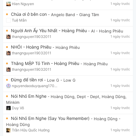
Hien Nguyen
1 ngày trước
Chúa ơi ở bên con
- Angelo Band
- Giang Tâm
Tuệ Mẫn
1 ngày trước
Người Anh Ấy Yêu Nhất - Hoàng Phiêu
- AI
- Hoàng Phiêu
thangnguyen19032011
1 ngày trước
NHÓI - Hoàng Phiêu
- Hoàng Phiêu
thangnguyen19032011
1 ngày trước
Thằng MẬP Tỏ Tình - Hoàng Phiêu
- Hoàng Phiêu
thangnguyen19032011
1 ngày trước
Đừng để tiền rơi
- Low G
- Low G
nguyendaoduyquang17021
1 ngày trước
Nói Nhỏ Em Nghe
- Hoàng Dũng, Dept
- Dept, Hoàng Dũng,
Minkim
Duy Võ
1 ngày trước
Nói Nhỏ Em Nghe (Say You Remember)
- Hoàng Dũng
-
Hoàng Dũng
Trần Hữu Quốc Hướng
1 ngày trước