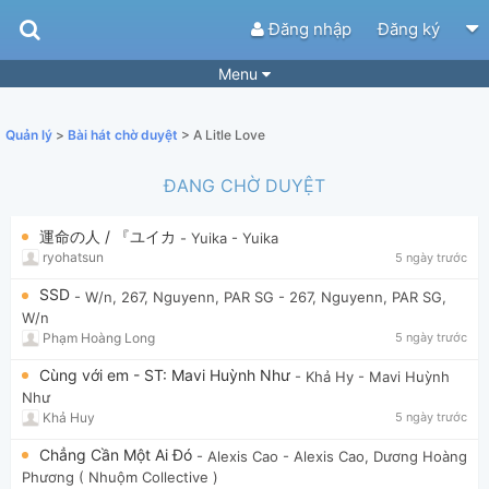
Đăng nhập
Đăng ký
Menu
Bài hát
Guitar Tabs
Quản lý
>
Bài hát chờ duyệt
> A Litle Love
Playlist
Hợp âm
ĐANG CHỜ DUYỆT
Điệu bài hát
Thể loại
運命の人 / 『ユイカ
- Yuika
- Yuika
Tìm theo hợp âm
Tải ứng dụng
ryohatsun
5 ngày trước
Yêu cầu hợp âm
Thành Viên
SSD
- W/n, 267, Nguyenn, PAR SG
- 267, Nguyenn, PAR SG,
W/n
Khóa học
Quản lý
78
Phạm Hoàng Long
5 ngày trước
Tắt quảng cáo
Cùng với em - ST: Mavi Huỳnh Như
- Khả Hy
- Mavi Huỳnh
Như
Khả Huy
5 ngày trước
Chẳng Cần Một Ai Đó
- Alexis Cao
- Alexis Cao, Dương Hoàng
Phương ( Nhuộm Collective )