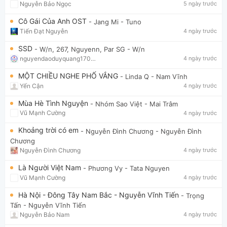
Nguyễn Bảo Ngọc
5 ngày trước
Cô Gái Của Anh OST
- Jang Mi
- Tuno
Tiến Đạt Nguyễn
4 ngày trước
SSD
- W/n, 267, Nguyenn, Par SG
- W/n
nguyendaoduyquang17021
4 ngày trước
MỘT CHIỀU NGHE PHỐ VẮNG
- Linda Q
- Nam Vĩnh
Yến Cận
4 ngày trước
Mùa Hè Tình Nguyện
- Nhóm Sao Việt
- Mai Trâm
Vũ Mạnh Cường
4 ngày trước
Khoảng trời có em
- Nguyễn Đình Chương
- Nguyễn Đình
Chương
Nguyễn Đình Chương
4 ngày trước
Là Người Việt Nam
- Phương Vy
- Tata Nguyen
Vũ Mạnh Cường
4 ngày trước
Hà Nội - Đông Tây Nam Bắc - Nguyễn Vĩnh Tiến
- Trọng
Tấn
- Nguyễn Vĩnh Tiến
Nguyễn Bảo Nam
4 ngày trước